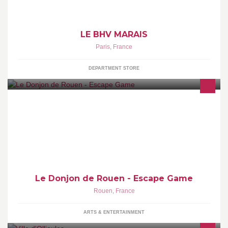
LE BHV MARAIS
Paris
,
France
DEPARTMENT STORE
L'escape Game du Donjon est un jeu d’évasion grandeur nature
qui consiste à réussir à s’échapper d’une Tour médiévale en
moins de 60 minutes. Pour y parvenir, les joueurs doivent
résoudre une série d'énigmes.
Le Donjon de Rouen - Escape Game
Rouen
,
France
ARTS & ENTERTAINMENT