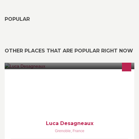
POPULAR
OTHER PLACES THAT ARE POPULAR RIGHT NOW
Portfolio regroupant un aperçu du travail effectué durant mes
études d'architectures.
Luca Desagneaux
Grenoble
,
France