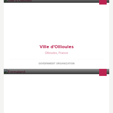
Page Facebook officielle de la ville d'Ollioules (Var, PACA) -
www.ollioules.fr - Tél : +33 (0)4 94 30 41 41 - Mail :
ollioulesmairie@gmail.com
Ville d'Ollioules
Ollioules
,
France
GOVERNMENT ORGANIZATION
Depuis 2007, nous créons pour les entreprises, de la TPE aux
Grands Comptes, des parcours de formation personnalisés qui,
grâce