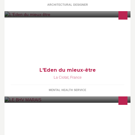
ARCHITECTURAL DESIGNER
Sophro-analyse (Thérapie psycho-corporelle humaniste).
Praticienne en énergétique (Massages, Réflexologie plantaire,
Access consciousness bars, EFT)
L'Eden du mieux-être
La Ciotat
,
France
MENTAL HEALTH SERVICE
Grand Magasin Parisien fondé en 1856 rue de Rivoli.
Multispécialiste, créatif et ouvert tous les dimanches.