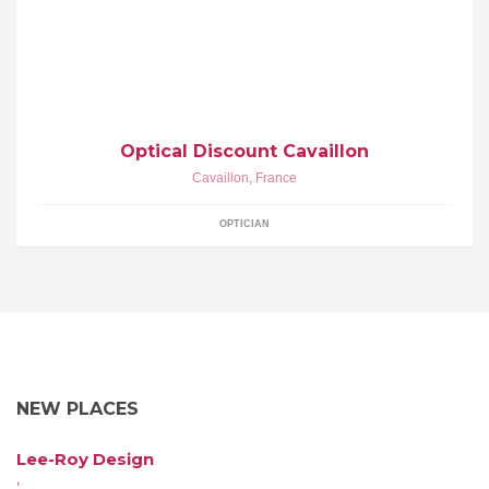
Bienvenue chez votre opticien Optical Discount à Cavaillon ! Les
plus grandes marques optiques à petits prix !
Optical Discount Cavaillon
Cavaillon
,
France
OPTICIAN
NEW PLACES
Lee-Roy Design
,