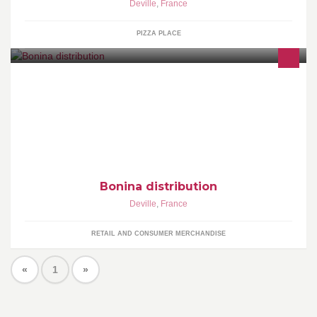
Deville
,
France
PIZZA PLACE
boisson exotique à base de produits naturels
Bonina distribution
Deville
,
France
RETAIL AND CONSUMER MERCHANDISE
«
1
»