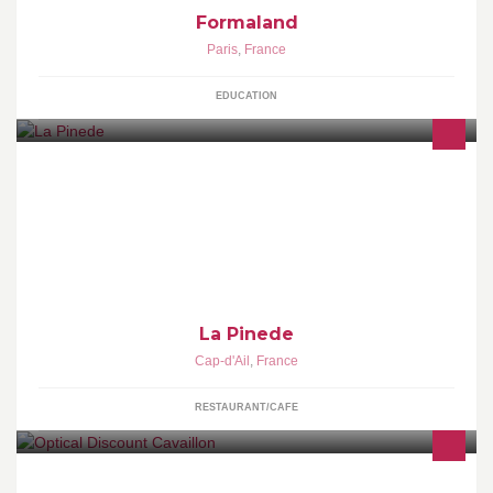
Formaland
Paris
,
France
EDUCATION
Cuisine méditerranéenne: spécialité poisson. Service soigné
dans un cadre exceptionnel. Service voiturier. Ouvert tous les
jours (sauf le mercredi).
La Pinede
Cap-d'Ail
,
France
RESTAURANT/CAFE