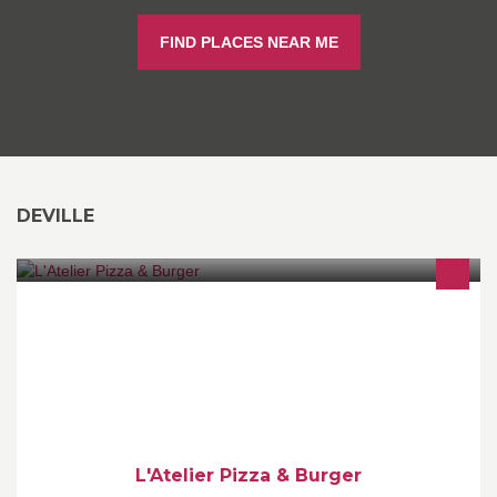
FIND PLACES NEAR ME
DEVILLE
Restauration sur place ou à emporter / livraison possible sur une
zone de 15 km autour de Deville.nous vous accueillons dans une
ambiance conviviale ...
L'Atelier Pizza & Burger