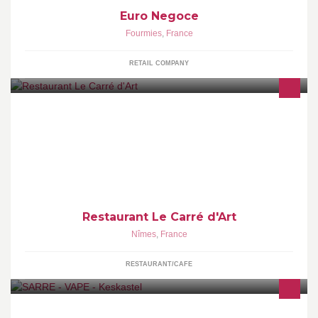
Euro Negoce
Fourmies
,
France
RETAIL COMPANY
Une cuisine toute en saveurs du Sud. http://www.restaurant-
lecarredart.fr
Restaurant Le Carré d'Art
Nîmes
,
France
RESTAURANT/CAFE