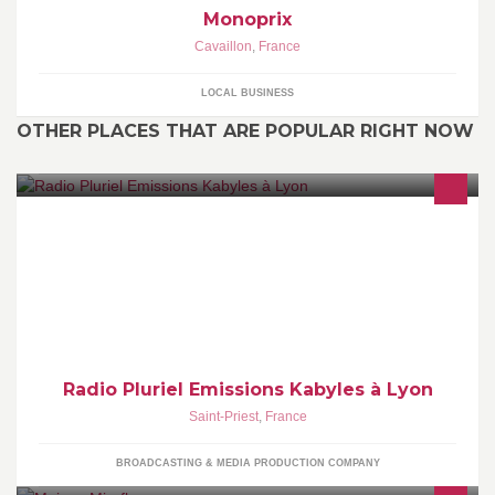
Monoprix
Cavaillon
,
France
LOCAL BUSINESS
OTHER PLACES THAT ARE POPULAR RIGHT NOW
Une page dédiée aux émissions berbères-kabyles de Radio
Pluriel depuis 1986, le vendredi 21h-1h et le dimanche 20h-23h
sur 91.5FM ou www.radiopluriel.fr
Radio Pluriel Emissions Kabyles à Lyon
Saint-Priest
,
France
BROADCASTING & MEDIA PRODUCTION COMPANY