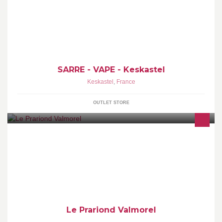
liquides,clearomizeurs,mods,cigarettes élèctroniques
SARRE - VAPE - Keskastel
Keskastel
,
France
OUTLET STORE
RESTAURANT D'ALTITUDE
Le Prariond Valmorel
,