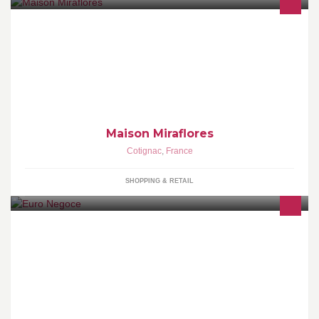
http://maisonmiraflores.weebly.com/
http://latienditamaisonmiraflores.tictail.com/
https://www.facebook.com/Doyousea
maisonmiraflores@gmail.com
Maison Miraflores
Cotignac
,
France
SHOPPING & RETAIL
Vente de produits en tout genre (bricolage, hygiène, vaisselle,
jardinage, jouets, etc ..), produits issus de déstockage, faillite de
magasin, ou surplus.