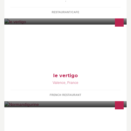
RESTAURANT/CAFE
ouverture du lundi au samedi le midi et le soir du mercredi au
samedi service lounge... esprit détente...chic & glam's...
le vertigo
Valence
,
France
FRENCH RESTAURANT
Bienvenue sur la page officielle Facebook de Normandigurine, la