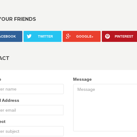
YOUR FRIENDS
ACEBOOK
TWITTER
GOOGLE+
PINTEREST
ACT
e
Message
l Address
ect