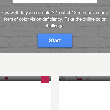
ONΞ KLUB ♕ Réservations : (+33)
64 47 13 13 Vendredi: ENTRÉE
ATUITE AUX FILLES Samedi:
NTRÉE GRATUITE AUX FILLES
VANT 00h30