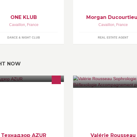
ONE KLUB
Morgan Ducourtie
Cavaillon
,
France
Cavaillon
,
France
DANCE & NIGHT CLUB
REAL ESTATE AGENT
GHT NOW
ЕХНАДЗОР AZUR -
нсалтинговая компания по
Sophrologue, Relaxologue,
уществлению надзора за
réflexologue, j'accompagne les
троительными и ремонтными
personnes en souffrance
ъектами на Лазурном берегу.
psychologique ou physique po
mieux être global.
Технадзор AZUR
Valérie Rousseau