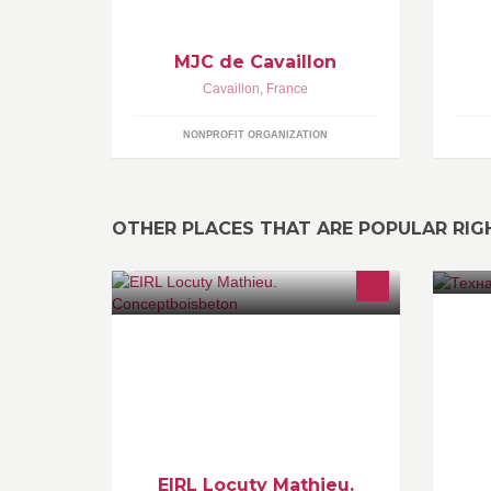
MJC de Cavaillon
Cavaillon
,
France
NONPROFIT ORGANIZATION
OTHER PLACES THAT ARE POPULAR RI
Т
Construction ossature bois, bardage,
ко
pergola, carport, terrasse, étanchéité
ос
toiture EPDM.
с
об
EIRL Locuty Mathieu.