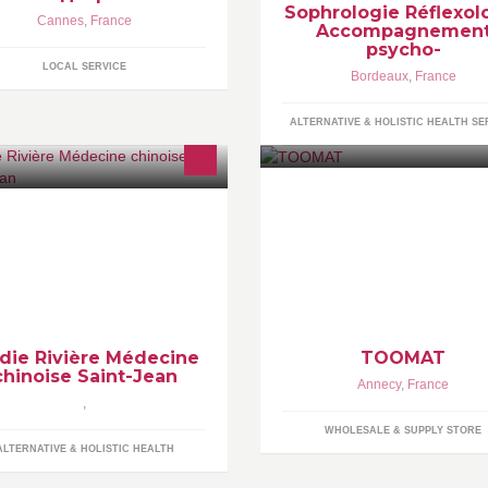
Sophrologie Réflexol
Cannes
,
France
Accompagnemen
psycho-
LOCAL SERVICE
Bordeaux
,
France
ALTERNATIVE & HOLISTIC HEALTH SE
Votre partenaire en Pièces
ins traditionnels chinois,
Détachées & Equipements TP
upuncture, énergétique globale
depuis 1999
rporelle, réflexologie,
riculothérapie, massages TuiNa et
i
odie Rivière Médecine
TOOMAT
chinoise Saint-Jean
Annecy
,
France
,
WHOLESALE & SUPPLY STORE
ALTERNATIVE & HOLISTIC HEALTH