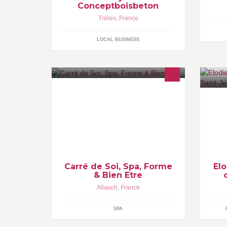
Conceptboisbeton
Trélon
,
France
LOCAL BUSINESS
Carré de Soi, Un cadre unique de
So
800 m2 conjuguant la remise en
ac
forme et le bien-être absolu pour une
co
évasion immédiate...
au
Ch
Carré de Soi, Spa, Forme
El
& Bien Etre
Allauch
,
France
SPA