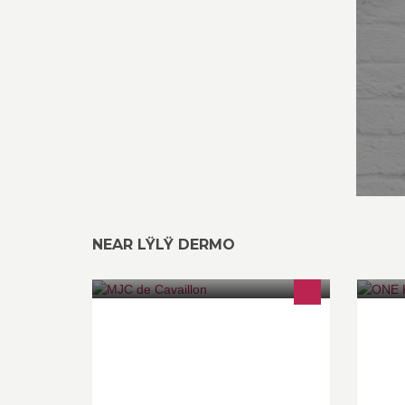
NEAR LŸLŸ DERMO
La MJC de Cavaillon propose une
♕ 
cinquantaine d'activités sport/loisirs
6 
pour tous, des spectacles et
GR
concerts, le Festival du Rire et les
E
Préludes du Rire
A