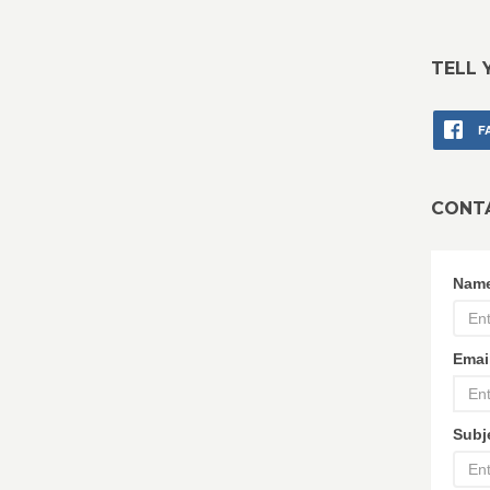
TELL 
F
CONT
Nam
Emai
Subj