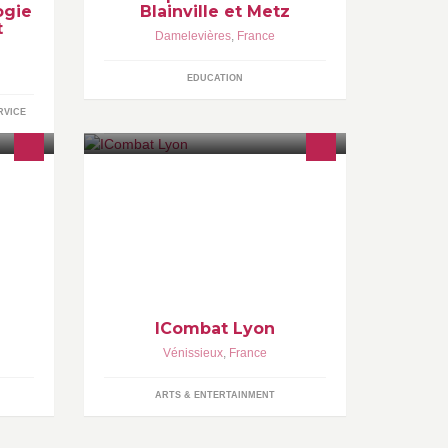
ogie
Blainville et Metz
t
Damelevières
,
France
EDUCATION
RVICE
iCombat te propose de vivre une
expérience unique : vivre un jeu
vidéo de combat, mais en vrai !
Equipé d'armes ultra-réaliste, mène
le combat !
ICombat Lyon
Vénissieux
,
France
ARTS & ENTERTAINMENT