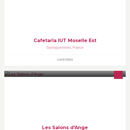
Venez vous restaurer entre midi à la cafeteria de votre IUT !
Cafetaria IUT Moselle Est
Sarreguemines
,
France
CAFETERIA
Les Salons d'Ange, restaurant formule buffet à volonté,
événementielle, mariages, baptêmes, anniversaires, salle de
réunion/séminaire situé à Pertuis.
Les Salons d'Ange