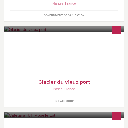
Nantes
,
France
GOVERNMENT ORGANIZATION
Toutes nos créations sont réalisées sur place par Alexandre
Giacomelli, artisan glacier, pour le plaisir de votre gourmandise.
Glacier du vieux port
Bastia
,
France
GELATO SHOP