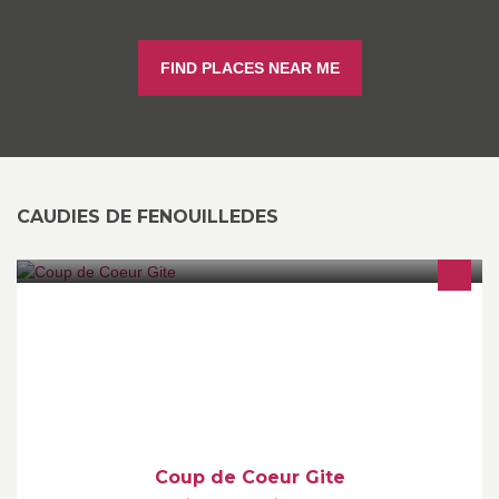
FIND PLACES NEAR ME
CAUDIES DE FENOUILLEDES
Coup de Coeur is a studio gite set in the Languedoc Rousillon, in
a valley of Cathare chateaux, fantastic vinyards, and within easy
reach of the mediterranean coast, and the Pyrenees mountains.
Coup de Coeur Gite