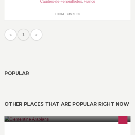
Caudiès-de-Fenouillèdes
,
France
LOCAL BUSINESS
«
1
»
POPULAR
OTHER PLACES THAT ARE POPULAR RIGHT NOW