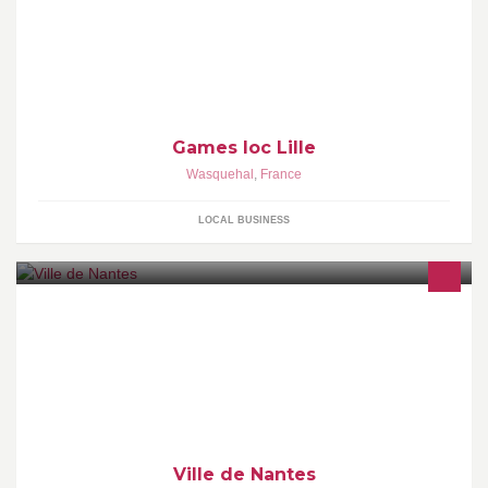
Bienvenue chez Games Loc les amis ! Nous sommes une bande
de potes proposant un service de location de jeux d'animations
pour
Games loc Lille
Wasquehal
,
France
LOCAL BUSINESS
Bienvenue sur la page officielle de la Ville de Nantes. Cliquez sur
"J'aime" pour suivre l'actualité nantaise !
Ville de Nantes