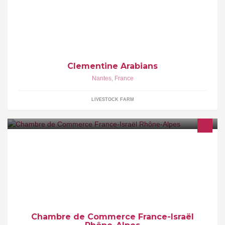
Elevage de Pur-sang Arabes de grande qualité. De beaux
chevaux pour tous et pour tout... Breeders of quality Purebred
Arabian
Clementine Arabians
Nantes
,
France
LIVESTOCK FARM
Rejoignez la page de la CCFI-RA, découvrez notre actualité et
une veille des informations économiques et scientifiques en
provenance d'Israël.
Chambre de Commerce France-Israël