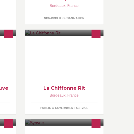
Bordeaux
,
France
NON-PROFIT ORGANIZATION
endez-
La Chiffonne Rit est un espace
partagé de travail et de création
 26
réunissant une quarantaine d'artistes
s de
et artisans dans un ancien garage
automobile.
euve
La Chiffonne Rit
Bordeaux
,
France
PUBLIC & GOVERNMENT SERVICE
res du
SynVec is a research and