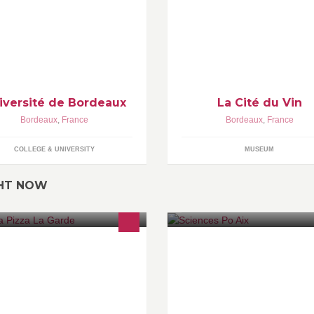
 1er janvier 2014, suite à la fusion
vin. A unique place devoted to 
s universités Bordeaux 1,
cultures of wine. Bordeaux, 
rdeaux Segalen et Bordeaux IV.
iversité de Bordeaux
La Cité du Vin
Bordeaux
,
France
Bordeaux
,
France
COLLEGE & UNIVERSITY
MUSEUM
GHT NOW
scription de la pizzeria, de ses
Sciences Po Aix - Institut d'étu
verses produits et de sa
politiques d'Aix-en-Provence
calisation