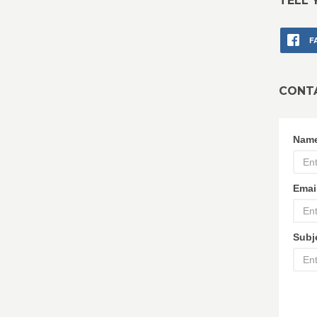
TELL 
F
CONT
Nam
Emai
Subj