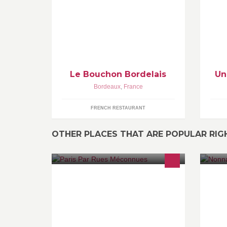
communauté de fan curieux de
le
savoir ce qu'il se passe au Bouchon
de
Bordelais !
Bo
Le Bouchon Bordelais
Un
Bordeaux
,
France
FRENCH RESTAURANT
OTHER PLACES THAT ARE POPULAR RI
Paris Par Rues Méconnues:agence
de
spécialisée dans le tourisme culturel,
di
les loisirs, l’événementiel, créatrice
lo
de liens forts, de promenades