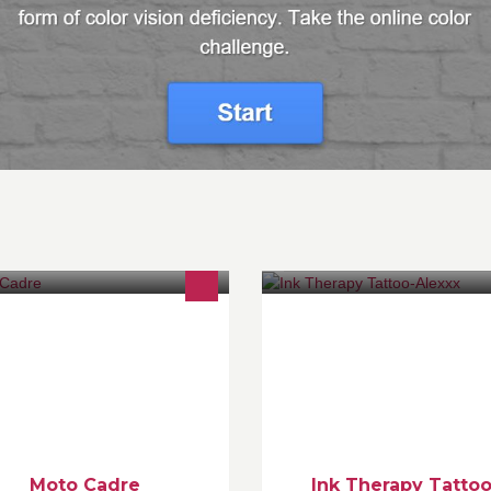
elier Carrosserie Peinture
Tatouage artistique,dont la cré
paration Motos à Bordeaux Nous
est personnalisée et adaptée 
mmes spécialisés dans la peinture
gouts et envies....
to d'origine et personnalisée.
Moto Cadre
Ink Therapy Tattoo