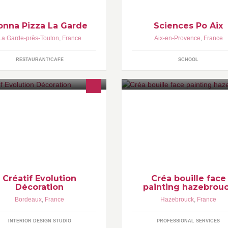
onna Pizza La Garde
Sciences Po Aix
La Garde-près-Toulon
,
France
Aix-en-Provence
,
France
RESTAURANT/CAFE
SCHOOL
chitecture d'intérieur et travaux du
maquillage professinnel enfant
cond oeuvre. Professionnel ?
adultes face painting
rticulier ? Vous avez un projet ?
us sommes là pour
Créatif Evolution
Créa bouille face
Décoration
painting hazebrou
Bordeaux
,
France
Hazebrouck
,
France
INTERIOR DESIGN STUDIO
PROFESSIONAL SERVICES