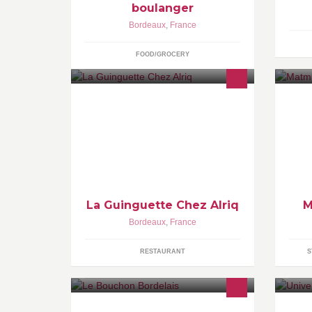
boulanger
Bordeaux
,
France
FOOD/GROCERY
Tous à l'abordage! Un seul mot
Co
d'ordre sur notre rafiot":S'embarquer
AT
dans une aventure musicale et
st
humaine à la sauce pirate!
La Guinguette Chez Alriq
M
Bordeaux
,
France
RESTAURANT
S
Une page pour réunir une
L'