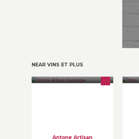
NEAR VINS ET PLUS
Artisan boulanger
At
Ré
so
mo
Antone Artisan