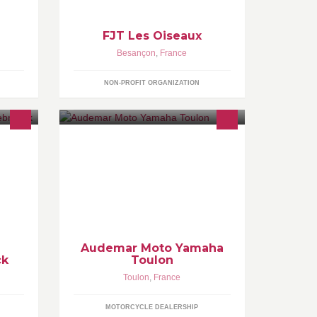
1901).
FJT Les Oiseaux
Besançon
,
France
NON-PROFIT ORGANIZATION
SPECIALISTE DE LA MOTO DEPUIS
s
1922
Audemar Moto Yamaha
ck
Toulon
Toulon
,
France
MOTORCYCLE DEALERSHIP