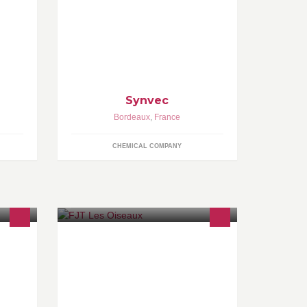
the
development company specialized in
FRANCE
chemistry and chemical biology.
Synvec
Bordeaux
,
France
CHEMICAL COMPANY
des
Le Foyer Mixte de Jeunes
Travailleurs « les Oiseaux » est un
établissement privé géré par une
association à but non lucratif (loi