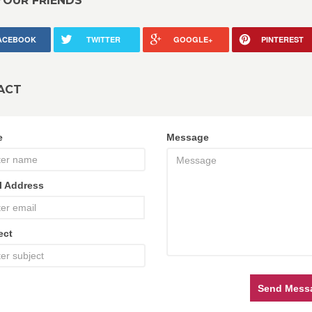
YOUR FRIENDS
ACEBOOK
TWITTER
GOOGLE+
PINTEREST
ACT
e
Message
l Address
ect
Send Mess