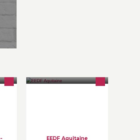
ation
Cette page est dédié au éclés
aux
d'Aquitaine, elle regroupera les infos
relatifs aux différents événements
organisés dans la région.
-
EEDF Aquitaine