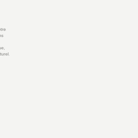
tre
ns
ue,
turel.