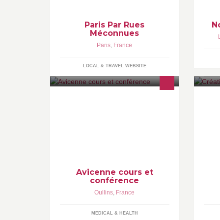
insolites, d’ateliers de découverte,
comme d’événements sur mesure à
vivre et partager
Paris Par Rues
N
Méconnues
Paris
,
France
LOCAL & TRAVEL WEBSITE
Institut préparatoire aux concours
Ar
médicaux de Lyon. Faites de votre
se
passion un métier et de vos rêves un
Pa
objectif!
No
Avicenne cours et
conférence
Oullins
,
France
MEDICAL & HEALTH