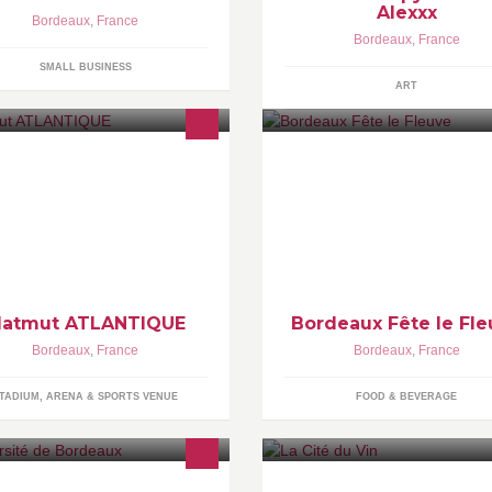
Alexxx
Bordeaux
,
France
Bordeaux
,
France
SMALL BUSINESS
ART
mpte officiel du Matmut
Bordeaux Fête le Fleuve, un r
LANTIQUE. Vibrez au rythme du
vous culturel, sportif, et festif !
ade et de ses événements.
L'édition 2017 se déroulera du
mai au 04 juin le long des quai
Bordeaux !
atmut ATLANTIQUE
Bordeaux Fête le Fl
Bordeaux
,
France
Bordeaux
,
France
TADIUM, ARENA & SPORTS VENUE
FOOD & BEVERAGE
université de Bordeaux a été créée
Un lieu unique dédié aux cultu