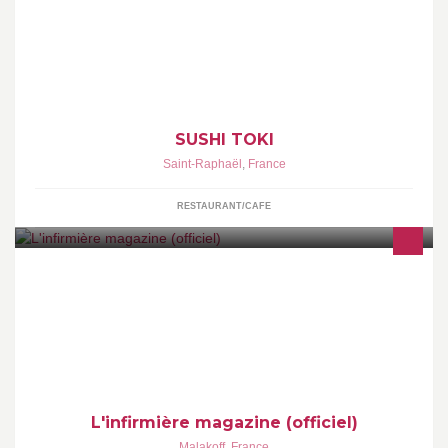
Vente à emporter et livraison à domicile sur Fréjus et Saint-
Raphaël à partir de 20€, dégustation sur place de Sushi. Plats du
jour à partir de 11.50 euros le midi. Tel 04.98.12.35.16
SUSHI TOKI
Saint-Raphaël
,
France
RESTAURANT/CAFE
Infirmier(ère) salarié(e), étudiant(e) en soins infirmiers ?
L'Infirmière magazine est fait pour vous. Retrouvez-nous sur
L'infirmière magazine (officiel)
Malakoff
,
France