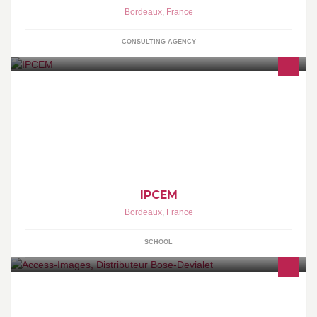
Bordeaux
,
France
CONSULTING AGENCY
IPCEM centre de formation BTS MUC et NRC, DEES GEST et
DEES MI en alternance
IPCEM
Bordeaux
,
France
SCHOOL
Votre revendeur Bose® à Bordeaux-Gambetta et Mérignac-4
Chemins.