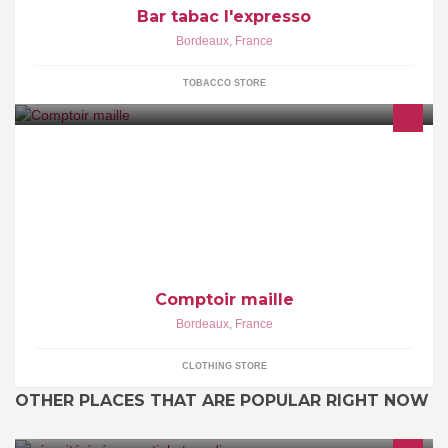
Bar tabac l'expresso
Bordeaux
,
France
TOBACCO STORE
Vente de prêt à porter féminin et accessoire de mode look
branché excellent rapport qualité prix accueil et conseil
personnalisé
Comptoir maille
Bordeaux
,
France
CLOTHING STORE
OTHER PLACES THAT ARE POPULAR RIGHT NOW