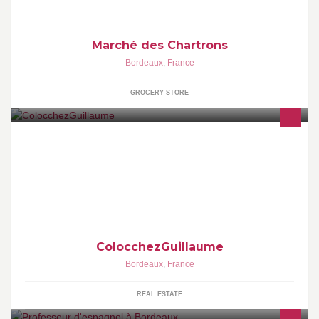
Marché des Chartrons
Bordeaux
,
France
GROCERY STORE
locations de chambres en colocation à Bordeaux pour etudiants
erasmus ou francais.
ColocchezGuillaume
Bordeaux
,
France
REAL ESTATE