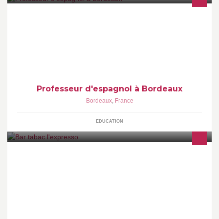
Enseñanza de español: clases particulares, grupos y empresas.
Corrección de trabajos y asesoramiento lingüístico.
Professeur d'espagnol à Bordeaux
Bordeaux
,
France
EDUCATION
Ouvert de 6h à 22h en semaine et de 8h à 22h le we et jours
fériés