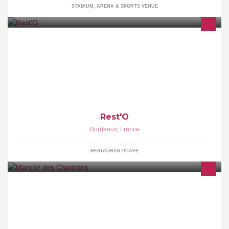
STADIUM, ARENA & SPORTS VENUE
Restaurant
Rest'O
Bordeaux
,
France
RESTAURANT/CAFE
Fruits et légumes - Poissons et crustacés, Huîtres - Epicerie fine et
vins - Fromages et crèmerie - pains de Lachenal - Caviar -
Volailles sélectionnées