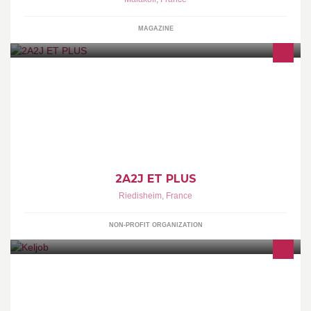
MAGAZINE
les jumeaux et plus c'est chou, mais c'est très chaud!
2A2J ET PLUS
Riedisheim
,
France
NON-PROFIT ORGANIZATION
Bienvenue sur la page Facebook de Keljob ! Retrouvez chaque