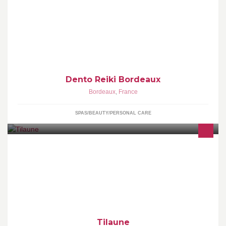
Reiki Traditionnel du Japon, thérapie douce proche des
médecines asiatiques telles que l’acupuncture et le shiatsu.
Dento Reiki Bordeaux
Bordeaux
,
France
SPAS/BEAUTY/PERSONAL CARE
Tilaune est une société de consulting informatique spécialisée
dans le travail collaboratif en entreprise.
Tilaune