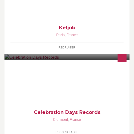
semaine nos offres d’emploi et nos conseils pour vous
accompagner
Keljob
Paris
,
France
RECRUITER
Psyché / Folk / Heavy Blues french independant label. Shop here :
http://www.celebrationdays.org/shop.html
https://www.discogs.com/seller/CelebrationDays/profile
Celebration Days Records
Clermont
,
France
RECORD LABEL