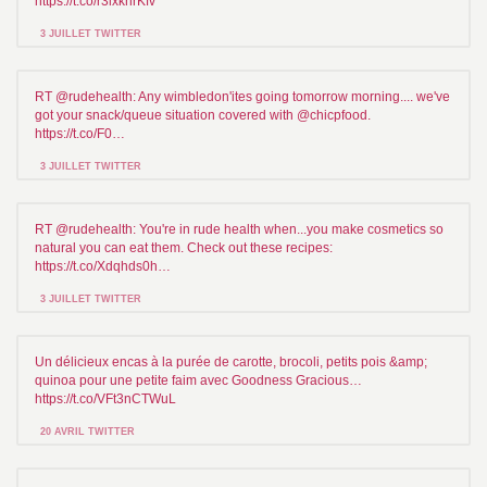
https://t.co/r3lxkhrKfv
3 JUILLET TWITTER
RT @rudehealth: Any wimbledon'ites going tomorrow morning.... we've
got your snack/queue situation covered with @chicpfood.
https://t.co/F0…
3 JUILLET TWITTER
RT @rudehealth: You're in rude health when...you make cosmetics so
natural you can eat them. Check out these recipes:
https://t.co/Xdqhds0h…
3 JUILLET TWITTER
Un délicieux encas à la purée de carotte, brocoli, petits pois &amp;
quinoa pour une petite faim avec Goodness Gracious…
https://t.co/VFt3nCTWuL
20 AVRIL TWITTER