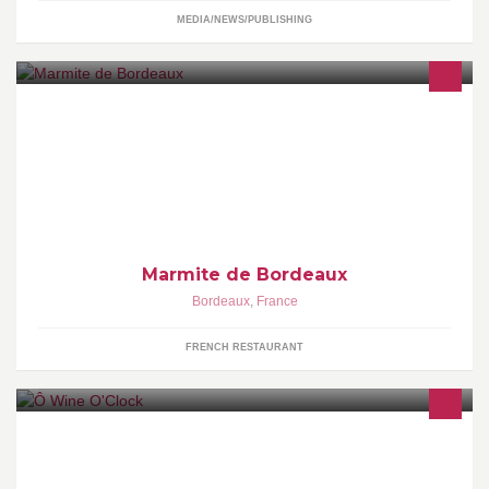
MEDIA/NEWS/PUBLISHING
La marmite de Bordeaux c est un restaurant très propre
accueillant bonne ambiance nous proposons des plats africain a
la carte ou sur commande
Marmite de Bordeaux
Bordeaux
,
France
FRENCH RESTAURANT
Bodéga,Café, Restaurant. On mange, on boit, on chante, on rit.
Mardi 18h/2h Mercredi au Samedi 12h/2h Dimanche Brunch
11h/16h HAPPY HOURS 18h/20h