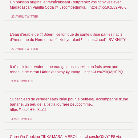
Un boisson original et rafraîchissant - surprenez vos convives avec
Madagascan Vanilla Soda @luscombedrinks… https://t.co/KgJv2Vr0l0
25 AVRIL TWITTER
L'eau d'érable de @Siberri, ce tonique de santé utilisé par les natifs
d'Amérique du Nord est un élixir hydratant !… https://t.co/PcRViKHtYY
27 AVRIL TWITTER
6 o'clock tonic water - une eau gazeuse servit bien frais avec une
rondelle de citron ! #drinkhealthy #yummy… https://t.co/29iQAjsFPQ
3 MAI TWITTER
Super Seed de @rudehealth idéal pour le petit-dej, accompagné d'une
banane, un peu de lait et la journée peut comme…
https://t.co/6H7df3tb11
4 MAI TWITTER
Curry On Cooking TIKKA MASALA BBQ https://t.co/rJpGXvY1F8 via