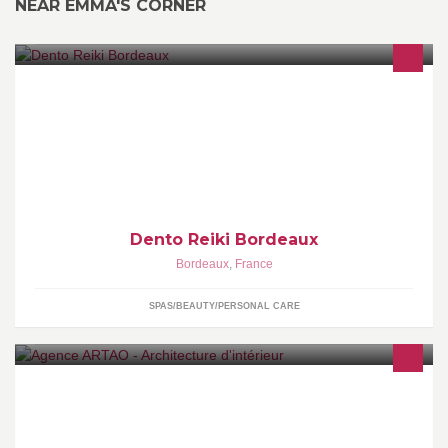
NEAR EMMA'S CORNER
Reiki Traditionnel du Japon, thérapie douce proche des
médecines asiatiques telles que l’acupuncture et le shiatsu.
Dento Reiki Bordeaux
Bordeaux
,
France
SPAS/BEAUTY/PERSONAL CARE
Architecture d'intérieur à Bordeaux, décoration, design,
spécialisée en image de synthèse.