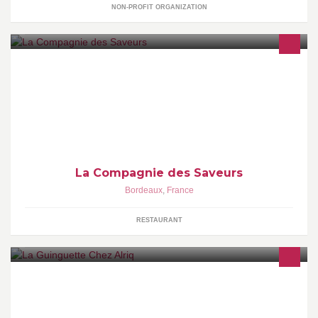
NON-PROFIT ORGANIZATION
Suivez en ligne l'actualité du camion-restaurant "La Compagnie
des Saveurs", fraîchement implanté sur le parking du Decathlon
Lac de Bordeaux !
La Compagnie des Saveurs
Bordeaux
,
France
RESTAURANT
Tous à l'abordage! Un seul mot d'ordre sur notre
rafiot":S'embarquer dans une aventure musicale et humaine à la
sauce pirate!