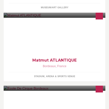
MUSEUM/ART GALLERY
Compte officiel du Matmut ATLANTIQUE. Vibrez au rythme du
stade et de ses événements.
Matmut ATLANTIQUE
Bordeaux
,
France
STADIUM, ARENA & SPORTS VENUE
Né en 1981, l'Ecole de Cirque de Bordeaux est une association
oeuvrant à la découverte des arts du cirque et à la formation
professionnelle d'artistes. Elle est installée sous un chapiteau