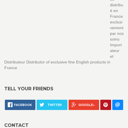
distribu
é en
France
exclusi
vement
par nos
soins
Import
ateur
et
Distributeur Distributor of exclusive fine English products in
France
TELL YOUR FRIENDS
FACEBOOK
TWITTER
GOOGLE+
CONTACT