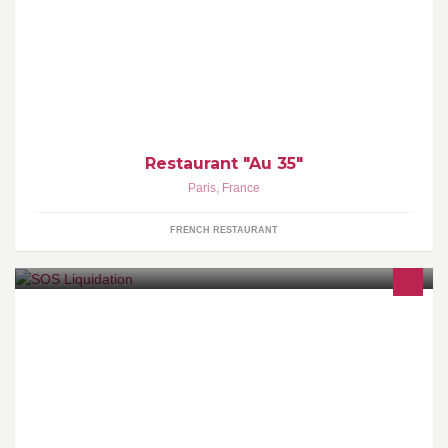
Pour tous ceux qui sont animés par le même désir de goûter à
une cuisine bourgeoise et traditionnelle dans un cadre cosy
Restaurant "Au 35"
Paris
,
France
FRENCH RESTAURANT
Venir en aide aux entrepreneurs qui craignent d'entrer dans le
"couloir de la mort" de la liquidation judiciaire, ou qui y ont déjà
mis un pied