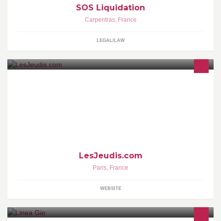
SOS Liquidation
Carpentras
,
France
LEGAL/LAW
Site d'offres d'emploi dans le web et l'IT : plus de 5000 offres à
pourvoir ! Soyez visible des recruteurs en déposant votre CV.
LesJeudis.com
Paris
,
France
WEBSITE