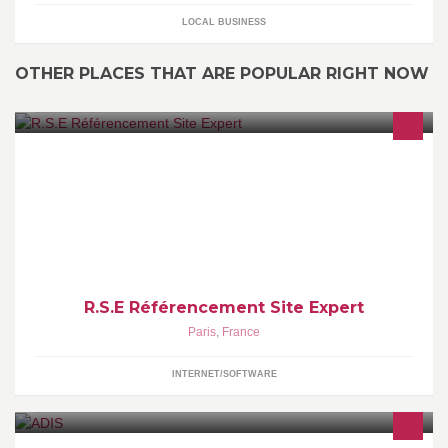
LOCAL BUSINESS
OTHER PLACES THAT ARE POPULAR RIGHT NOW
R.S.E http://www.referencement-site-expert.com vous aide à attirer
plus de clients sur votre site internet. + de visites= + de clients =
PLUS de ventes.
R.S.E Référencement Site Expert
Paris
,
France
INTERNET/SOFTWARE