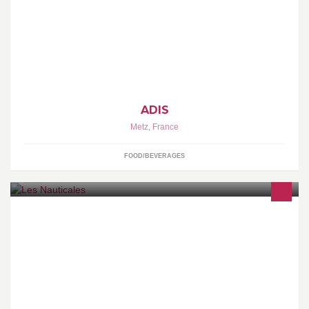
Exploitation, vente, location de distributeurs automatiques et
fontaine à eau
ADIS
Metz
,
France
FOOD/BEVERAGES
Les Nauticales, le salon méditerranéen référent de Printemps.
Rendez-vous du 25 mars au 02 avril 2017 pour la 15ème édition !