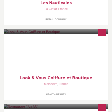
Les Nauticales
La Ciotat
,
France
RETAIL COMPANY
Un salon de coiffure et une boutique moderne dans un cadre
authentique dans le 'Vieux Molsheim"
Look & Vous Coiffure et Boutique
Molsheim
,
France
HEALTH/BEAUTY