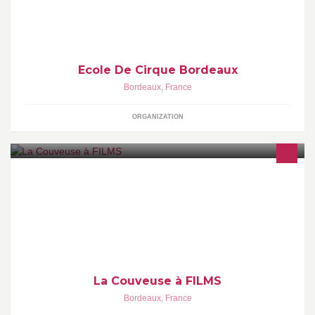
dans le quartier des Bassin à Flots.
Ecole De Cirque Bordeaux
Bordeaux
,
France
ORGANIZATION
Toutes les compétences et moyens techniques de l'audiovisuel en
1 seul lieu : bureaux de prod, loc. matériel, plateau, post-prod,
prod exe, catering.
La Couveuse à FILMS
Bordeaux
,
France