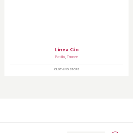
Linea Gio est l adresse incontournable a Bastia de la mode
masculine Hugo Boss,Baldessarini,Gimo's,Van
Laack,Vilebrequin,Santoni ....
Linea Gio
Bastia
,
France
CLOTHING STORE