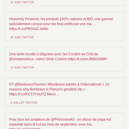
21 JUIN TWITTER
Heavenly Products, les produits 100% naturels et BIO, une gamme
spécialement conçue pour les tous petits par une ma…
https://t.co/FM3AaCJwMs
22 JUIN TWITTER
Une belle recette à déguster avec les Crostini au Chili de
@crostamollica - merci Ginie Cuisine https://t.co/onJ8Mo5dWH
23 JUIN TWITTER
RT @BordeauxTourism: #Bordeaux adulée à l'international « 10
reasons why Bordeaux is France's greatest city »
https://t.co/KCT3YckzTZ Merci…
3 JUILLET TWITTER
Pour tous les amateurs de @PrimrosesKit - un séjour de yoga est
organisé dans le Lot au mois de septembre, avec tou…