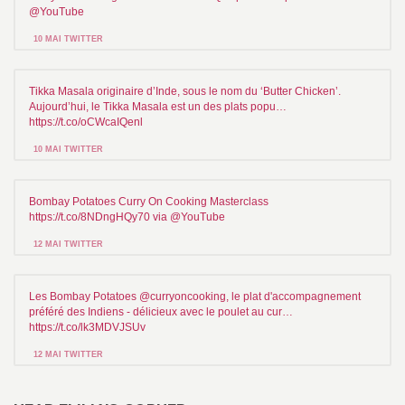
@YouTube
10 MAI TWITTER
Tikka Masala originaire d’Inde, sous le nom du ‘Butter Chicken’.
Aujourd’hui, le Tikka Masala est un des plats popu…
https://t.co/oCWcaIQenl
10 MAI TWITTER
Bombay Potatoes Curry On Cooking Masterclass
https://t.co/8NDngHQy70 via @YouTube
12 MAI TWITTER
Les Bombay Potatoes @curryoncooking, le plat d'accompagnement
préféré des Indiens - délicieux avec le poulet au cur…
https://t.co/lk3MDVJSUv
12 MAI TWITTER