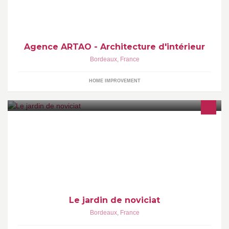
Agence ARTAO - Architecture d'intérieur
Bordeaux
,
France
HOME IMPROVEMENT
L' association repose sur le projet d’un ensemble de personnes
marquant leur volonté de gérer un jardin partagé
Le jardin de noviciat
Bordeaux
,
France