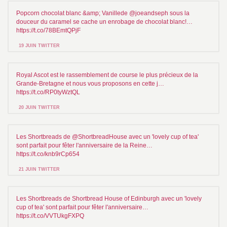
Popcorn chocolat blanc &amp; Vanillede @joeandseph sous la
douceur du caramel se cache un enrobage de chocolat blanc!…
https://t.co/78BEmtQPjF
19 JUIN TWITTER
Royal Ascot est le rassemblement de course le plus précieux de la
Grande-Bretagne et nous vous proposons en cette j…
https://t.co/RP0tyWztQL
20 JUIN TWITTER
Les Shortbreads de @ShortbreadHouse avec un 'lovely cup of tea'
sont parfait pour fêter l'anniversaire de la Reine…
https://t.co/knb9rCp654
21 JUIN TWITTER
Les Shortbreads de Shortbread House of Edinburgh avec un 'lovely
cup of tea' sont parfait pour fêter l'anniversaire…
https://t.co/VVTUkgFXPQ