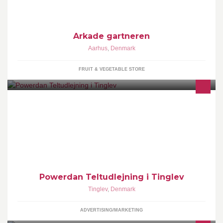
Arkade gartneren
Aarhus
,
Denmark
FRUIT & VEGETABLE STORE
Powerdan teltudlejning er et mindre foretningsområde til
enkeltmandsvirksomheden Powerdan, som ejes af Daniel
Hybschmann
Powerdan Teltudlejning i Tinglev
Tinglev
,
Denmark
ADVERTISING/MARKETING