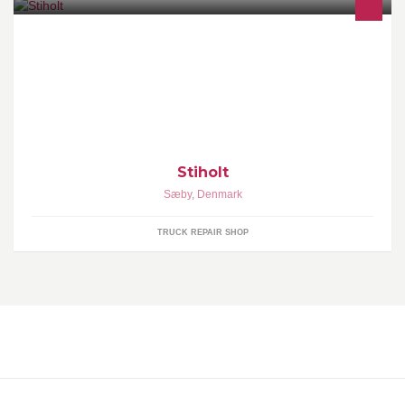
Vi sælger lastbiler - og holder dem kørende
Stiholt
Sæby
,
Denmark
TRUCK REPAIR SHOP