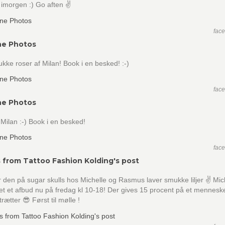
imorgen :) Go aften ✌️
fac
ne Photos
ukke roser af Milan! Book i en besked! :-)
fac
ne Photos
 Milan :-) Book i en besked!
fac
 from Tattoo Fashion Kolding's post
r den på sugar skulls hos Michelle og Rasmus laver smukke liljer ✌️ Mic
et et afbud nu på fredag kl 10-18! Der gives 15 procent på et menneske
rætter 😎 Først til mølle !