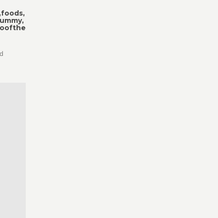
,foods,
,yummy,
toofthe
od