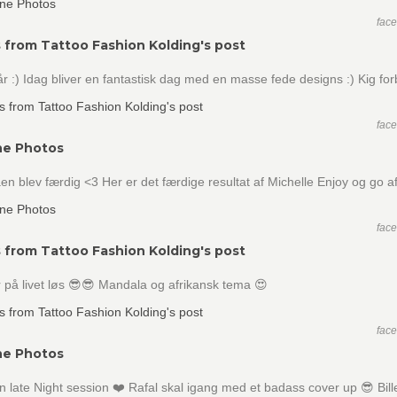
fac
 from Tattoo Fashion Kolding's post
år :) Idag bliver en fantastisk dag med en masse fede designs :) Kig for
fac
ne Photos
n blev færdig <3 Her er det færdige resultat af Michelle Enjoy og go af
fac
 from Tattoo Fashion Kolding's post
r på livet løs 😎😎 Mandala og afrikansk tema 😍
fac
ne Photos
 late Night session ❤️ Rafal skal igang med et badass cover up 😎 Bill