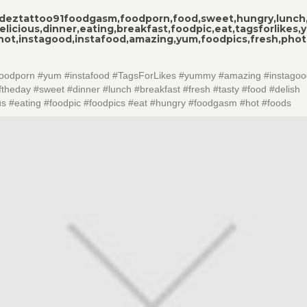
deztattoo91
foodgasm,foodporn,food,sweet,hungry,lunch
delicious,dinner,eating,breakfast,foodpic,eat,tagsforlikes
,hot,instagood,instafood,amazing,yum,foodpics,fresh,pho
foodporn #yum #instafood #TagsForLikes #yummy #amazing #instago
theday #sweet #dinner #lunch #breakfast #fresh #tasty #food #delish
us #eating #foodpic #foodpics #eat #hungry #foodgasm #hot #foods