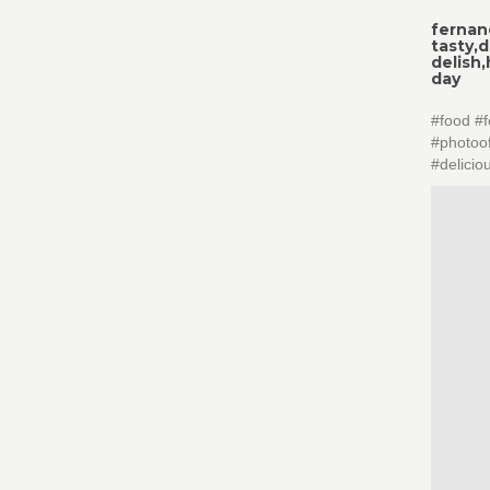
fernan
tasty,
delish
day
#food #
#photoof
#delicio