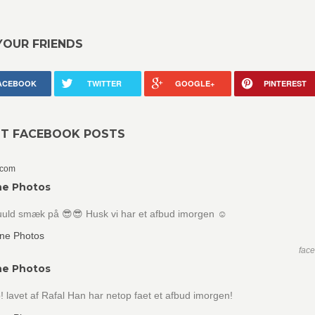
YOUR FRIENDS
ACEBOOK
TWITTER
GOOGLE+
PINTEREST
NT FACEBOOK POSTS
.com
ne Photos
uld smæk på 😎😎 Husk vi har et afbud imorgen ☺️
fac
ne Photos
! lavet af Rafal Han har netop faet et afbud imorgen!