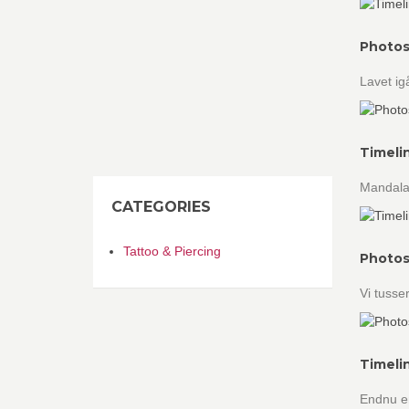
Photos
Lavet ig
Timeli
Mandalae
CATEGORIES
Tattoo & Piercing
Photos
Vi tusse
Timeli
Endnu en