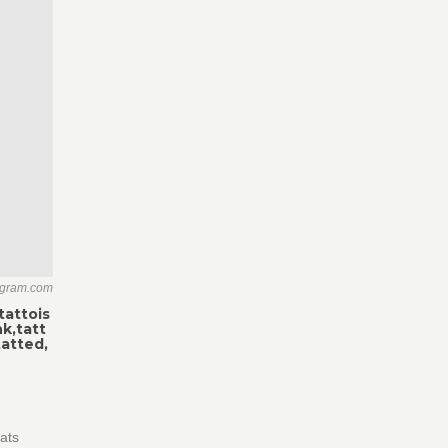
agram.com
tattois
k,tatt
tatted,
tats