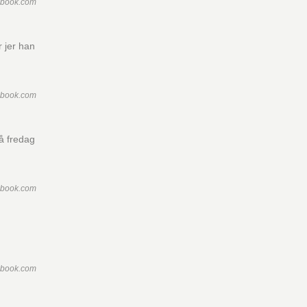
ebook.com
r jer han
ebook.com
på fredag
ebook.com
ebook.com