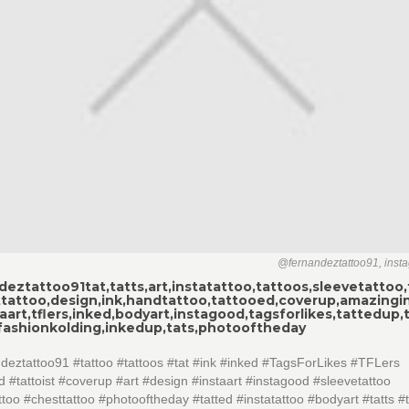
@fernandeztattoo91, inst
deztattoo91
tat,tatts,art,instatattoo,tattoos,sleevetattoo,
ttattoo,design,ink,handtattoo,tattooed,coverup,amazingin
aart,tflers,inked,bodyart,instagood,tagsforlikes,tattedup,
fashionkolding,inkedup,tats,photooftheday
eztattoo91 #tattoo #tattoos #tat #ink #inked #TagsForLikes #TFLers
d #tattoist #coverup #art #design #instaart #instagood #sleevetattoo
too #chesttattoo #photooftheday #tatted #instatattoo #bodyart #tatts #