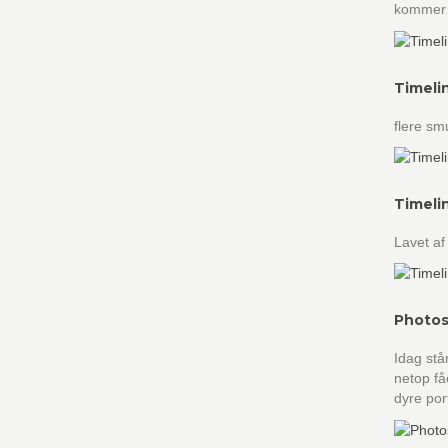
kommer 
Timeli
flere sm
Timeli
Lavet af
Photos
Idag stå
netop få
dyre port