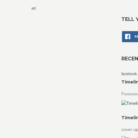
ad
TELL 
F
RECE
facebook
Timeli
Fuuuuuu
Timeli
cover up