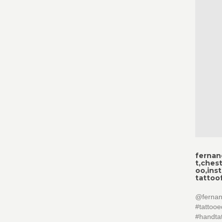
fernan
t,ches
oo,inst
tattoo
@fernand
#tattooe
#handtat