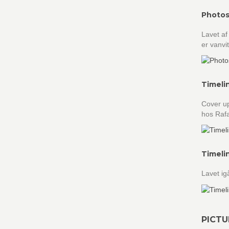
Photos
Lavet af
er vanvi
Timeli
Cover up
hos Rafa
Timeli
Lavet igå
PICTU