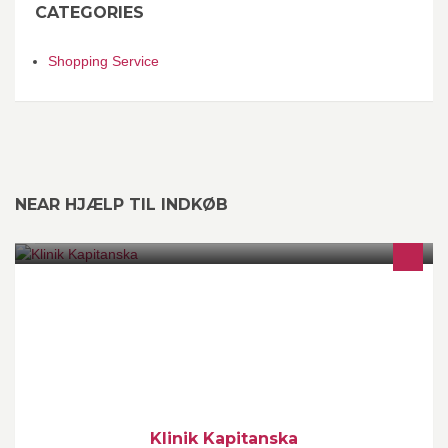
CATEGORIES
Shopping Service
NEAR HJÆLP TIL INDKØB
Klinik for velvære - www.kapitanska.dk Massage, voks, bryn &
vipper, make-up, negle, healing, NADA akupunktur Gavekort
udstedes i klinikken eller sendes pr. mail Udekørsel - ring for info
cvr.35007709
Klinik Kapitanska