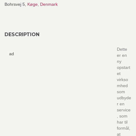
Bohrsvej 5,
Køge
,
Denmark
DESCRIPTION
Dette
ad
er en
ny
opstart
et
virkso
mhed
som
udbyde
r en
service
, som
har til
formål,
at