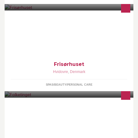
Vi tilbyder alle former for klip, farve og striber.
Frisørhuset
Hvidovre
,
Denmark
SPAS/BEAUTY/PERSONAL CARE
Folketingets facebookside varetages af Folketingets
Administration, som modererer siden efter følgende retningslinjer:
www.ft.dk/facebook