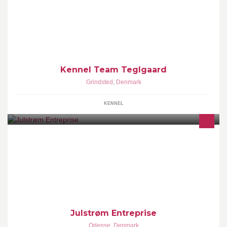
Kærlig opdræt af racetypiske franske bulldogs. Vi ligger vægt på
sunde, glade og børnevenlige hunde.
Kennel Team Teglgaard
Grindsted
,
Denmark
KENNEL
Julstrøm Entreprise er en seriøs virksomhed, med store visioner
om at arbejde hårdt, for at tilfredsstille hver en kunde, stor som
lille, bedst muligt.
Julstrøm Entreprise
Odense
,
Denmark