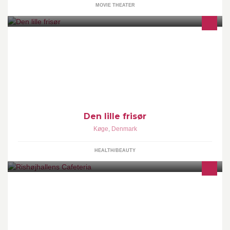
MOVIE THEATER
Du kan betale med Dankort, MobilePay og kontanter. Jeg glæder
mig til at byde dig velkommen i min lille hyggelige salon i Valløby.
Den lille frisør
Køge
,
Denmark
HEALTH/BEAUTY