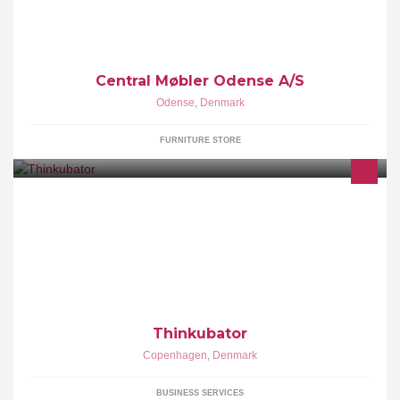
Central Møbler Odense A/S
Odense
,
Denmark
FURNITURE STORE
thinkubator bridges established corporations, early stage start-
ups, high potential students, and selected knowledge partners to
disrupt industry.
Thinkubator
Copenhagen
,
Denmark
BUSINESS SERVICES