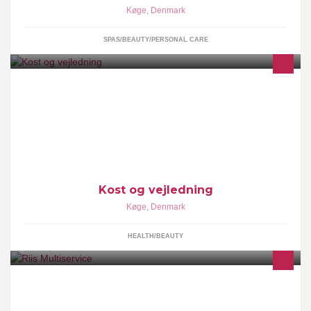
Køge
,
Denmark
SPAS/BEAUTY/PERSONAL CARE
Kost og vejledning rådgiver dig til en sundere livstil med dig i
centrum. Sammen finder vi en løsning på sundere madvaner som
passer dig og din hverdag.
Kost og vejledning
Køge
,
Denmark
HEALTH/BEAUTY
CVR 36 27 48 08