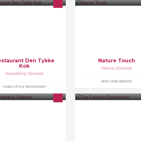
d Dansk mad af kvalitets råvarer -
Nature's products for your plea
så mad ud af huset
Ingredients that benefit your b
and bring new levels of skin ca
estaurant Den Tykke
Nature Touch
Kok
Odense
,
Denmark
Kalundborg
,
Denmark
SKIN CARE SERVICE
FAMILY STYLE RESTAURANT
w.studenterhus.dk
The Fashion Experience: Film 
rsondataforordningen - har du
Transmedia Storytelling Exch
ug for at kontakte os vedr.
Semester VIA Film & Transmedi
rsondata, så skriv til
University College riht@via.dk