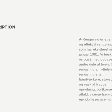
IPTION
A-Rengøring er et er
og effektivt rengørin
som har eksisteret s
januar 1981. Vi besk
os også med opgaver
andre dele af byen, f
rengøring af flyttelej
rengøring efter
håndværkere, støvs
og vask af trapper,
oprydning, bortkørse
affald, viceværtservi
ejendomsservice m.