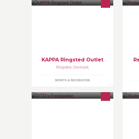
Kappa er et autentisk Italiensk sport
Go
og casual brand Kappa startede i
Og
1916 i Torino Italien. Det sælges i
dag over hele
KAPPA Ringsted Outlet
R
Ringsted
,
Denmark
SPORTS & RECREATION
Fyns bedste Fredagsbar
ww
Pe
br
pe