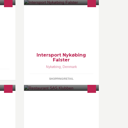
sure!
Hos Intersport Nykøbing F. er vi altid
ody
klar til at hjælpe dig med at vælge de
re.
sko, den beklædning og det udstyr,
som du har brug for.
Intersport Nykøbing
Falster
Nykøbing
,
Denmark
SHOPPING/RETAIL
&
Hyggelig familie restaurant. Vi har
ange
stor gårdhave, legeplads og gode
a, VIA
parkerings muligheder. Vi har åbent
 +45
man-fre i restauranten og selskaber i