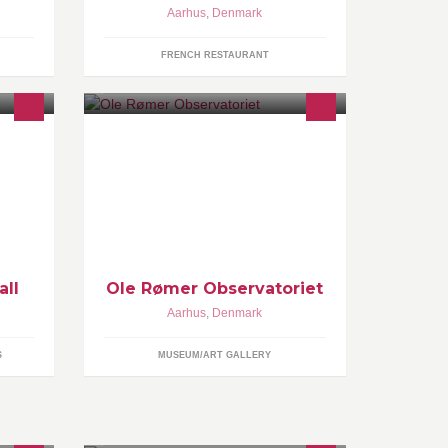
Aarhus
,
Denmark
FRENCH RESTAURANT
Her kan du få Nyheder og Svar på
Spørgsmål om Astronomi
all
Ole Rømer Observatoriet
Aarhus
,
Denmark
S
MUSEUM/ART GALLERY