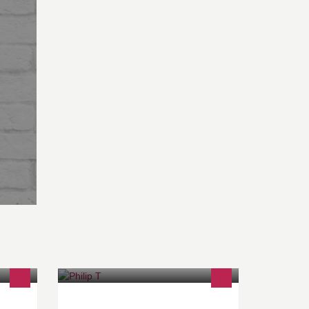
 der
PHILIP T arbejder for at flytte