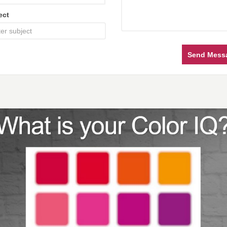
ect
Send Mess