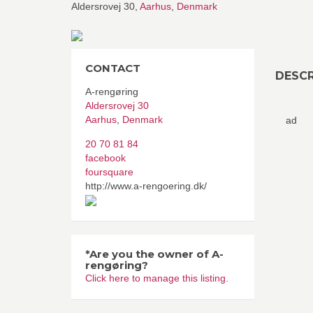
Aldersrovej 30,
Aarhus
,
Denmark
CONTACT
DESCR
A-rengøring
Aldersrovej 30
Aarhus
,
Denmark
ad
20 70 81 84
facebook
foursquare
http://www.a-rengoering.dk/
*Are you the owner of A-
rengøring?
Click here to manage this listing.