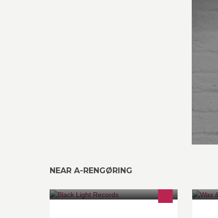
NEAR A-RENGØRING
Black Light Records is a small well
Wa