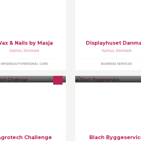
skaber dialog for vores kunder.
produkter sikre at vores kunder
set og at deres produkt får fokus
butikken
ax & Nails by Masja
Displayhuset Danm
Aarhus
,
Denmark
Aarhus
,
Denmark
SPAS/BEAUTY/PERSONAL CARE
BUSINESS SERVICES
roTech Challenge sætter
Blach Byggeservice henvender
uderende, fagpersoner og
primært til folk, der går med ta
rksomheder i spil for at løse
om selv at lave en tilbygning, sk
nkrete udfordringer.
tag eller vinduer mm., men so
mangler faglig rådgivning og h
Se mere på
www.blachbyggeservice.dk
Agrotech Challenge
Blach Byggeservic