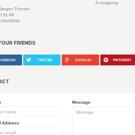
A-rengøring
 Jørgen Thorsen
70 81 84
 16043044
YOUR FRIENDS
ACEBOOK
TWITTER
GOOGLE+
PINTEREST
ACT
e
Message
l Address