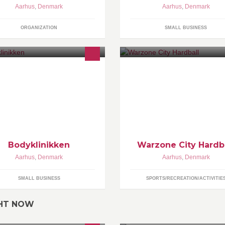
Aarhus
,
Denmark
Aarhus
,
Denmark
ORGANIZATION
SMALL BUSINESS
dy SDS er et unikt dansk
Velkommen til Warzone City
handlings system, som tager
gangspunkt i at behandle og
rebygge det moderne menneskes
avanker.
Bodyklinikken
Warzone City Hardb
Aarhus
,
Denmark
Aarhus
,
Denmark
SMALL BUSINESS
SPORTS/RECREATION/ACTIVITIE
GHT NOW