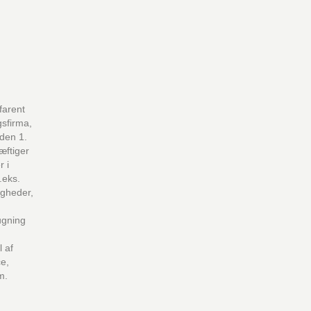
farent
gsfirma,
iden 1.
æftiger
 i
.eks.
ligheder,
ugning
l af
ce,
m.