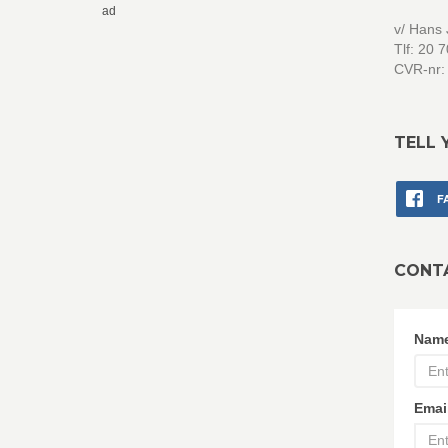
ad
v/ Hans
Tlf: 20 
CVR-nr:
TELL 
F
CONT
Nam
Emai