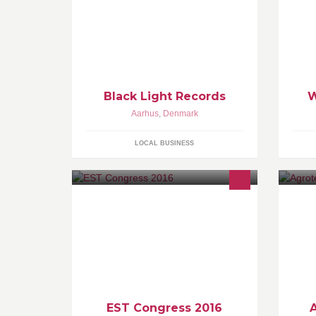
assorted record joint. We are record
collectors ourselves, and we take
part in several record fairs in
Denmark. Black Light Records
specializes in collectable alternative /
indie rock, punk, electronica, lo-fi,
industr
Black Light Records
W
Aarhus
,
Denmark
LOCAL BUSINESS
The 8th annual EST Congress takes
Ag
place at Aarhus University,
st
September 14-18, 2016. The
vi
Conference is hosted by Department
ko
of Business Communication.
EST Congress 2016