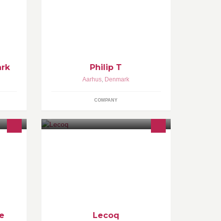
 Vores
mennesker i en positiv retning via
 bliver
træning, teambuilding og events. Det
 i
gælder enkeltpersoner, grupper eller
virksomheder!
ark
Philip T
Aarhus
,
Denmark
COMPANY
 sig
Bar - Restaurant - Chartreuse
nken
ifte
m
jælp.
e
Lecoq