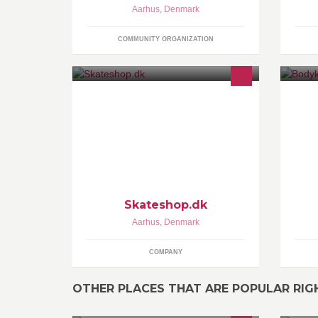
Aarhus
,
Denmark
COMMUNITY ORGANIZATION
Dansk skateboard-webshop ejet og
Bo
drevet af skateboardere for
be
skateboardere.
ud
fo
sk
Skateshop.dk
Aarhus
,
Denmark
COMPANY
OTHER PLACES THAT ARE POPULAR RI