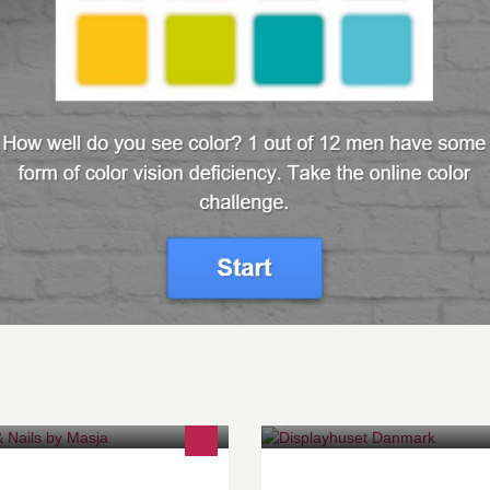
x & Nails by Masja.
Displayhuset er en virksomhed