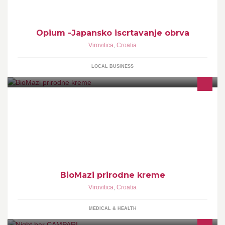
Opium -Japansko iscrtavanje obrva
Virovitica
,
Croatia
LOCAL BUSINESS
BioMazi prirodne kreme za lice u svom sastavu nemaju
konzervansa ni štetnih sastojaka, vraćaju koži elastičnost, te je
potiču da obnovi prirodne funkcije.
BioMazi prirodne kreme
Virovitica
,
Croatia
MEDICAL & HEALTH