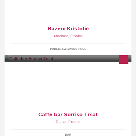
Bazeni Krištofić
Macinec
,
Croatia
PUBLIC SWIMMING POOL
Caffe bar Sorriso Trsat, ugodan ambijent za popodnevnu kavicu ili
večernju pivicu :) Free Wi-Fi; Kava + Cedevita 7 Kn
Caffe bar Sorriso Trsat
Rijeka
,
Croatia
BAR