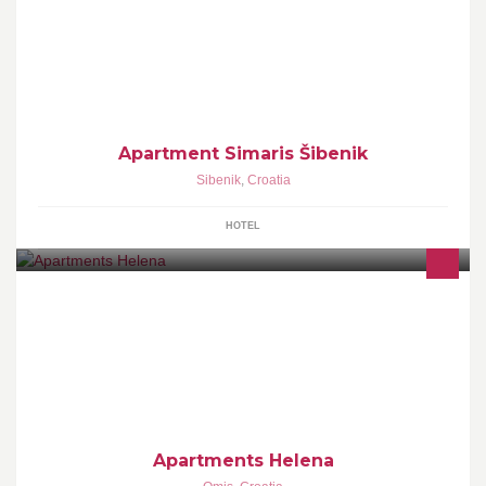
Apartment Simaris is located in the center of Sibenik, 0.8 km from
the old town.
Apartment Simaris Šibenik
Sibenik
,
Croatia
HOTEL
Beautiful House hidden in the Mountains tucked away from the
noise of the city with splendid views of the Adriatic Sea and the
islands that surround omis
Apartments Helena