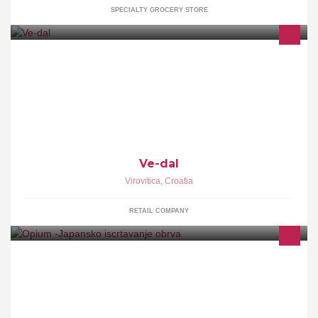
SPECIALTY GROCERY STORE
Prodaja sportske opreme. Dostava za RH
Ve-dal
Virovitica
,
Croatia
RETAIL COMPANY
čupanje obrva i nausnica toplim voskom,japansko iscrtavanje
obrva,ugradnja koktiju,gel na prirodne nokte,trajni lak na prirodne
nokte,pedikura i šminjkanje