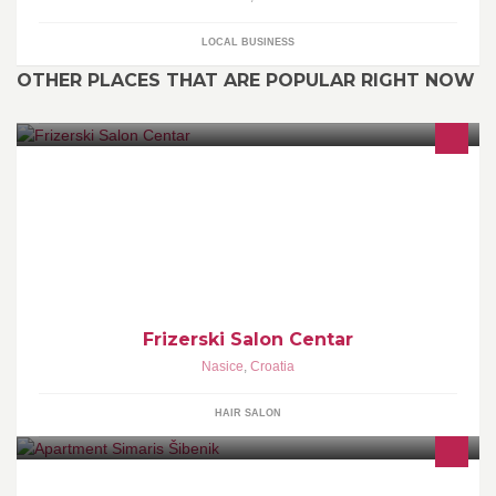
LOCAL BUSINESS
OTHER PLACES THAT ARE POPULAR RIGHT NOW
Frizerski salon CENTAR Možete nas pronaći na trgu dr. Franje
Tuđmana 1 u prolazu odmah do cvjećarnice Lachner ! :)
Frizerski Salon Centar
Nasice
,
Croatia
HAIR SALON