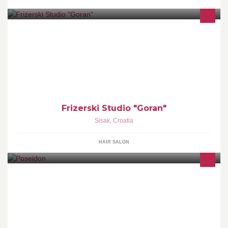
na upit ....
Frizerski Studio "Goran"
Sisak
,
Croatia
HAIR SALON
Oprema i pribor za sportski ribolov na moru. Štapovi, role, udice,
mamci...