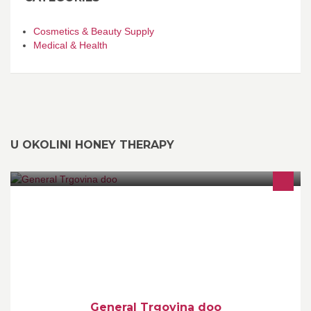
Cosmetics & Beauty Supply
Medical & Health
U OKOLINI HONEY THERAPY
Auto plin po najpovoljnijoj cijeni. Plinske boce i dostava plina u
domaćinstva i firme.
General Trgovina doo