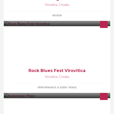
Virovitica
,
Croatia
REGION
Međunarodni Rock Blues Festival Virovitica,koji organizira udruga
"Nota"iz Virovitice u suorganizaciji s Gradom Virovitica i
Turističkom zajednicom grada.
Rock Blues Fest Virovitica
Virovitica
,
Croatia
PERFORMANCE & EVENT VENUE
Ovlašteni serviser vozila marke Škoda, Q-service za sve marke
vozila, Prodaja rabljenih vozila svih marki, Dodatna oprema i
dijelovi za sve marke