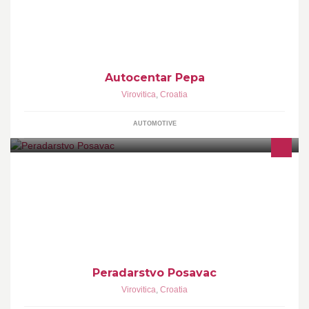
Autocentar Pepa
Virovitica
,
Croatia
AUTOMOTIVE
Uzgoj i prodaja svježih domaćih pilića, Uzgoj i prodaja živih
domaćih pilića, velikih pilića za klanje, trotjednih pilića, nesilica i
kokoši
Peradarstvo Posavac
Virovitica
,
Croatia