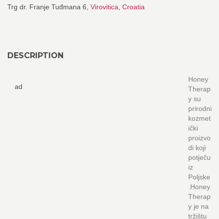
Trg dr. Franje Tuđmana 6,
Virovitica
,
Croatia
DESCRIPTION
Honey
ad
Therap
y su
prirodni
kozmet
ički
proizvo
di koji
potječu
iz
Poljske
.Honey
Therap
y je na
tržištu