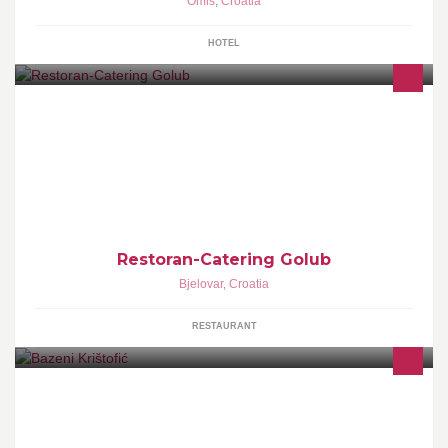
Omis
,
Croatia
HOTEL
Povijest restorana Golub započinje još davne 1863. godine kada
je sagrađen u samom centru grada Bjelovara.Od tada je restoran
ugostio tisuće i tisuće ljudi
Restoran-Catering Golub
Bjelovar
,
Croatia
RESTAURANT
BAZENI KRIŠTOFIĆ Školska 11 40306 Macinec