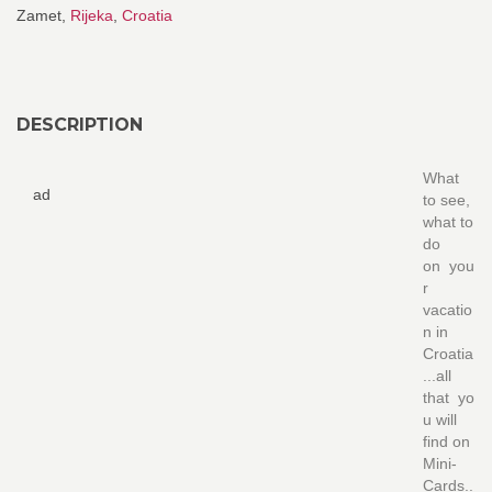
Zamet,
Rijeka
,
Croatia
DESCRIPTION
What
ad
to see,
what to
do
on you
r
vacatio
n in
Croatia
...all
that yo
u will
find on
Mini-
Cards..