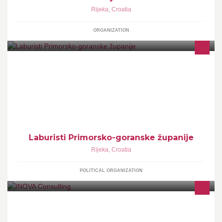
Rijeka
,
Croatia
ORGANIZATION
Facebook stranica Hrvatskih laburista - Stranke rada, Podružnice
Primorsko-goranske županije
Laburisti Primorsko-goranske županije
Rijeka
,
Croatia
POLITICAL ORGANIZATION
INOVA Consulting je tvrtka za poslovno savjetovanje, te za
savjetovanje i izradu projekata u području povlačenja sredstava iz
EU fondova.