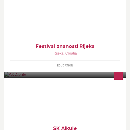
Događanja u Rijeci u festivalskom tjednu - popularna predavanja
iz znanosti, radionice za učenike i nastavnike, izložbe i tribine
Festival znanosti Rijeka
Rijeka
,
Croatia
EDUCATION
Podučavanje i treniranje streličarstva
SK Ajkule