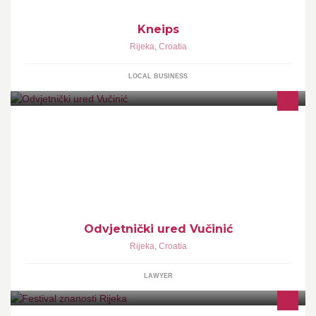
Kneips
Rijeka
,
Croatia
LOCAL BUSINESS
Odvjetnički ured Vučinić osnovan je 1991. godine i od tada
uspješno posluje i pomaže svim osobama kojima je potrebna bilo
kakva vrsta pravne pomoći.
Odvjetnički ured Vučinić
Rijeka
,
Croatia
LAWYER