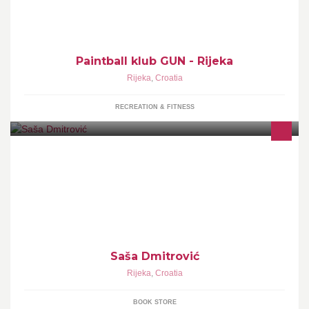
Paintball klub GUN - Rijeka
Rijeka
,
Croatia
RECREATION & FITNESS
COMPRA VENTA DE LIBROS, COMPRAVENDITA LIBRI, WE
SELL AND BUY BOOKS, BÜCHER KAUF UND VERKAUF, ACHAT
ET VENTE DE LIVRES
Saša Dmitrović
Rijeka
,
Croatia
BOOK STORE