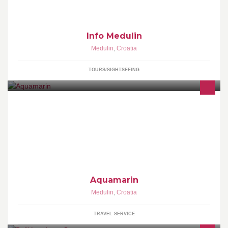
Info Medulin
Medulin
,
Croatia
TOURS/SIGHTSEEING
Moj novi hobi - slikanje, ulje na platnu Mein neues Hobby- malen,
öl auf Leinwand
Aquamarin
Medulin
,
Croatia
TRAVEL SERVICE