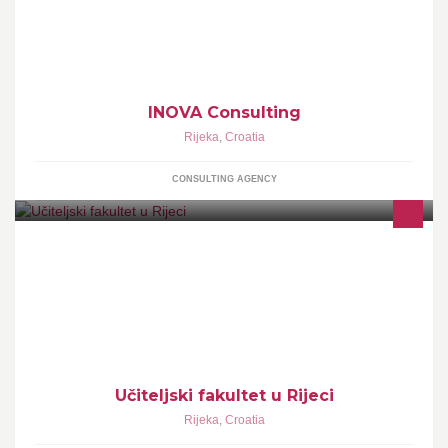
INOVA Consulting
Rijeka
,
Croatia
CONSULTING AGENCY
Kolegice i kolege, budući studenti, dobrodošli na Učiteljski fakultet
u Rijeci!
Učiteljski fakultet u Rijeci
Rijeka
,
Croatia