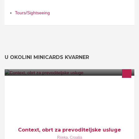
Tours/Sightseeing
U OKOLINI MINICARDS KVARNER
CONTEXT, obrt za prevoditeljske usluge specijalizirani usmeni i
pismeni prijevodi CONTEXT specialized provider of translation
and interpretation services CONTEXT servizi professionali di
traduzione e interpretazione
Context, obrt za prevoditeljske usluge
Rijeka
,
Croatia