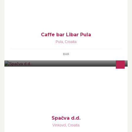
Opustite se u ugodnom ambijentu,i pocastite se najboljom kavom
u gradu. Za ljude zeljne zabave imamo aparat za kladjenje Super
Sport.
Caffe bar Libar Pula
Pula
,
Croatia
BAR
Stvaramo s ljubavlju... od 1956.
Spačva d.d.
Vinkovci
,
Croatia