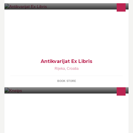
Antikvarijat u Rijeci i On-Line trgovina rabljenih, starih i polovnih
knjiga, udžbenika, priručnika. Stare knjige za novo čitanje.
Antikvarijat Ex Libris
Rijeka
,
Croatia
BOOK STORE
Kneips je domaća tvrtka sa sjedištem u Rijeci, specijalizirana za
prodaju gurmanskih kava cijenjenih svjetskih brandova. Sve naše
kave su 100% Arabica.