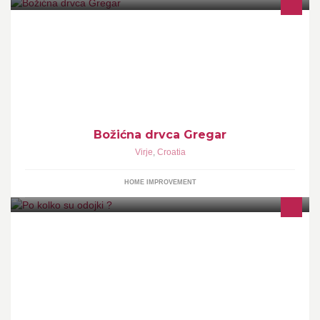
Božićna drvca
Božićna drvca Gregar
Virje
,
Croatia
HOME IMPROVEMENT
samo ober prodaja