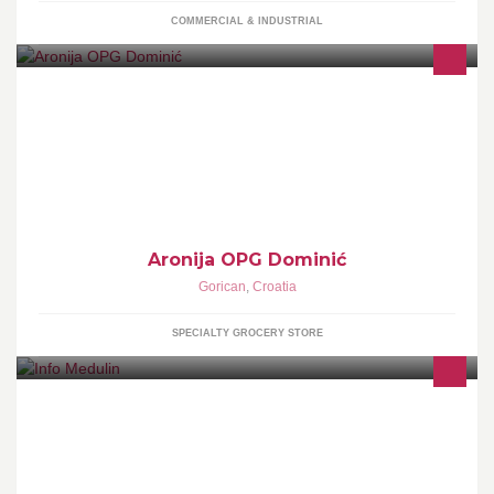
COMMERCIAL & INDUSTRIAL
Aronija
Aronija OPG Dominić
Gorican
,
Croatia
SPECIALTY GROCERY STORE
We grew up in Medulin, we love Medulin and we want to share it
with you