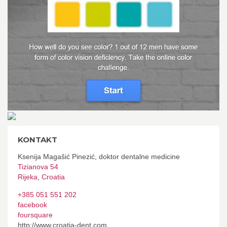
KONTAKT
Ksenija Magašić Pinezić, doktor dentalne medicine
Tizianova 54
Rijeka
,
Croatia
+385 051 551 202
facebook
foursquare
http://www.croatia-dent.com