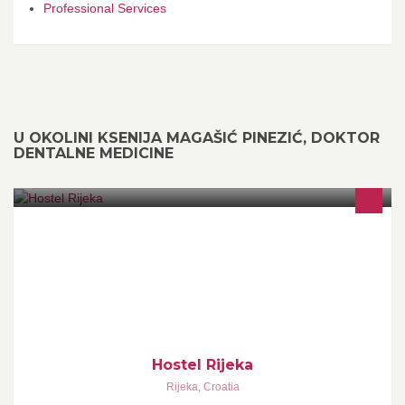
Professional Services
U OKOLINI KSENIJA MAGAŠIĆ PINEZIĆ, DOKTOR
DENTALNE MEDICINE
Hostel Rijeka je novi, moderno uređeni hostel u gradu Rijeci.
Smješten je u samom središtu grada Rijeke, na samom Korzu, što
omogućuje odličnu pristupačnost svim dijelovima grada Rijeke i
okolice.
Hostel Rijeka
Rijeka
,
Croatia