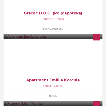
Gračec D.O.O. (Poljoapoteka)
Brdovec
,
Croatia
LOCAL BUSINESS
Seaview Apartment Emilija - Korcula town,Croatia
Apartment Emilija Korcula
Korcula
,
Croatia
HOTEL