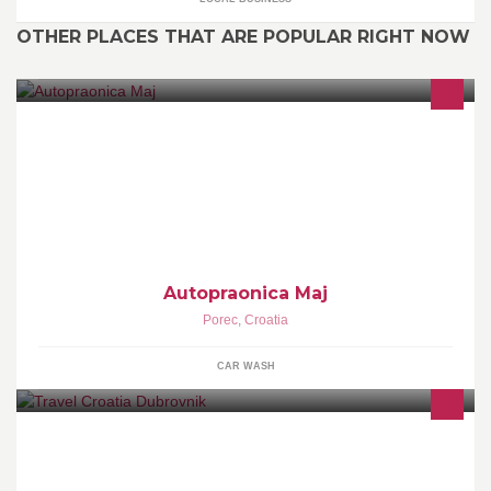
OTHER PLACES THAT ARE POPULAR RIGHT NOW
Ručna autopraonica, nudimo pranje i poliranje vozila,poliranje
farova te čišćenje kompletnog interijera vozila. Skidanje smole i
katrana sa vašeg vozila.
Autopraonica Maj
Porec
,
Croatia
CAR WASH
Meet the Paradise! Croatia, Italy, Greece, Turkey, Vienna,