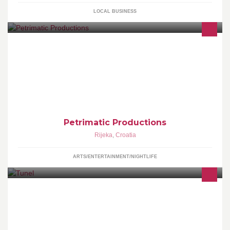
LOCAL BUSINESS
Ovo je jedna mala, ali visokokvalitetna filmska produkcija. Nudimo
sve usluge vezane za fotografiju i film.
Petrimatic Productions
Rijeka
,
Croatia
ARTS/ENTERTAINMENT/NIGHTLIFE
bok@tunelklub.com Concert venue / club / cafe Loves music, art,
traveling, dancing and you. Unique ruin bar below railway. A real
tunnel.