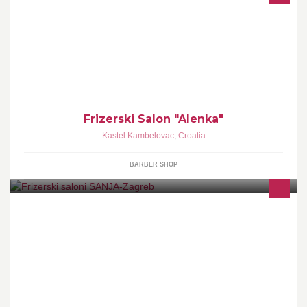
pružamo sve vrste frizerskih usluga
Frizerski Salon "Alenka"
Kastel Kambelovac
,
Croatia
BARBER SHOP
INFO NA MOB. 092/2638882