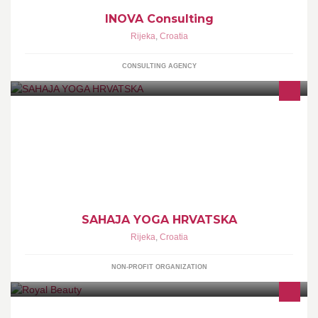
INOVA Consulting
Rijeka
,
Croatia
CONSULTING AGENCY
U Rijeci postoji kolektiv Sahaja yoge. Pozivamo Vas da nam se
pridružite!
SAHAJA YOGA HRVATSKA
Rijeka
,
Croatia
NON-PROFIT ORGANIZATION
Ugradnja umjetnih noktiju, Manikura, Pedikura, Depiolacija,