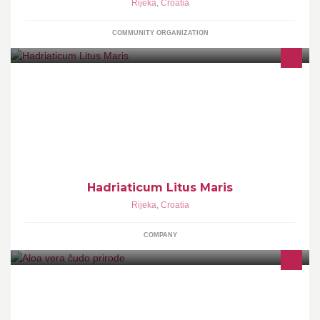
Rijeka
,
Croatia
COMMUNITY ORGANIZATION
Hadriaticum Litus Maris j.d.o.o.
Hadriaticum Litus Maris
Rijeka
,
Croatia
COMPANY
Organski proizvodi od aloa vere s 240 zdravstvenih sastojaka kao
osnova za zdrav život te pomoć kod zdravstvenih tegoba