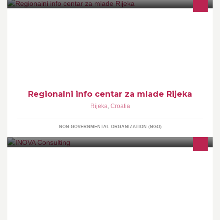
Mjesto informiranja i savjetovanja mladih u skladu s utvrđenim
potrebama mladih u lokalnoj i regionalnoj zajednici.
Regionalni info centar za mlade Rijeka
Rijeka
,
Croatia
NON-GOVERNMENTAL ORGANIZATION (NGO)
INOVA Consulting je tvrtka za poslovno savjetovanje, te za
savjetovanje i izradu projekata u području povlačenja sredstava iz
EU fondova.