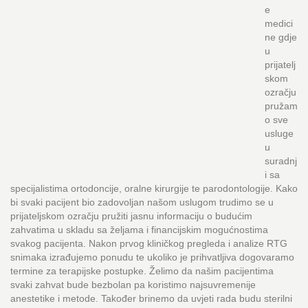
e
medici
ne gdje
u
prijatelj
skom
ozračju
pružam
o sve
usluge
u
suradnj
i sa
specijalistima ortodoncije, oralne kirurgije te parodontologije. Kako
bi svaki pacijent bio zadovoljan našom uslugom trudimo se u
prijateljskom ozračju pružiti jasnu informaciju o budućim
zahvatima u skladu sa željama i financijskim mogućnostima
svakog pacijenta. Nakon prvog kliničkog pregleda i analize RTG
snimaka izrađujemo ponudu te ukoliko je prihvatljiva dogovaramo
termine za terapijske postupke. Želimo da našim pacijentima
svaki zahvat bude bezbolan pa koristimo najsuvremenije
anestetike i metode. Također brinemo da uvjeti rada budu sterilni