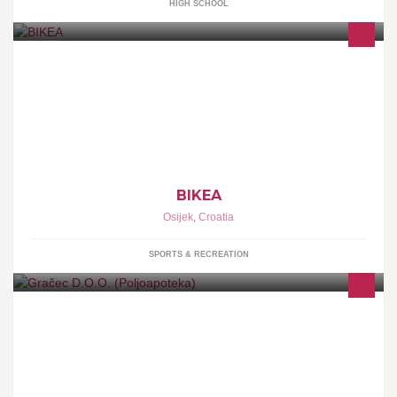
HIGH SCHOOL
Bicikli, role, skije, rezervni dijelovi,dodatna oprema, servis.
BIKEA
Osijek
,
Croatia
SPORTS & RECREATION
Želimo Vam toplu dobrodošlicu