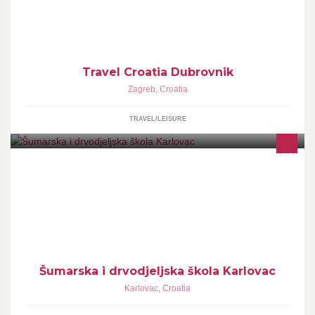
Budapest, Prague !
Travel Croatia Dubrovnik
Zagreb
,
Croatia
TRAVEL/LEISURE
Vatrogasna cesta 5 ; 47000 Karlovac
Šumarska i drvodjeljska škola Karlovac
Karlovac
,
Croatia