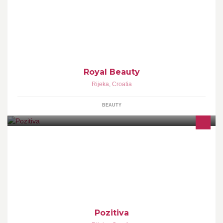
Stručni tečajevi za dizajn noktiju, Ekstenzija trepavica
Royal Beauty
Rijeka
,
Croatia
BEAUTY
Udruga Pozitiva za samorazvoj, obranu i liječenje. Ciljevi:
Upućivanje čovjeka na putove duhovnog samorazvoja.
Nesebično pomaganje ljudima u svrhu poboljšanja kvalitete
života.
Pozitiva