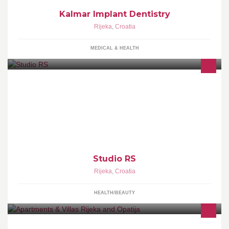
Kalmar Implant Dentistry
Rijeka
,
Croatia
MEDICAL & HEALTH
primorska 3 a
Studio RS
Rijeka
,
Croatia
HEALTH/BEAUTY
Welcome to the most beautiful and comfortable apartments and