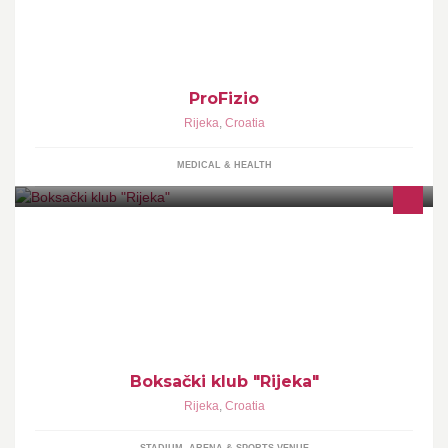
ProFizio
Rijeka
,
Croatia
MEDICAL & HEALTH
Vršimo upis novi članova svakim radnim danom od 16:00 do
19:00 sati.
Boksački klub "Rijeka"
Rijeka
,
Croatia
STADIUM, ARENA & SPORTS VENUE