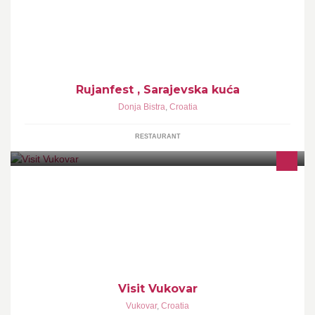
Sarajevski duh i hrana na Rujanfestu
Rujanfest , Sarajevska kuća
Donja Bistra
,
Croatia
RESTAURANT
Turistička zajednica grada Vukovara Vukovar Tourist Board tel:
032/442-889, e-mail: tz-vukovar@vu.t-com.hr
Visit Vukovar
Vukovar
,
Croatia