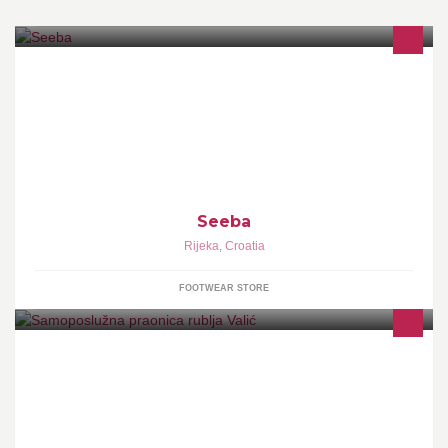
Obuća i modni dodaci
Seeba
Rijeka
,
Croatia
FOOTWEAR STORE
Samoposlužna praonica rublja Self service laundry