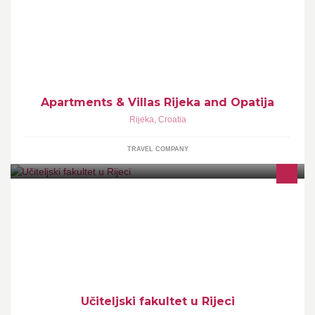
villas in Rijeka and Opatija! For more information visit web site
www.apartments-rijeka.com
Apartments & Villas Rijeka and Opatija
Rijeka
,
Croatia
TRAVEL COMPANY
Kolegice i kolege, budući studenti, dobrodošli na Učiteljski fakultet
u Rijeci!
Učiteljski fakultet u Rijeci