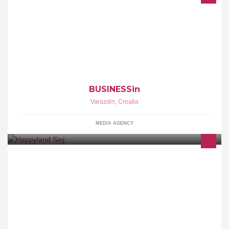
Internetski news i business portal
BUSINESSin
Varazdin
,
Croatia
MEDIA AGENCY
Organizacija dječijih rođendana