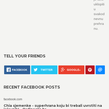
uklopiti
u
svakod
nevnu
prehra
nu.
TELL YOUR FRIENDS
FACEBOOK
TWITTER
GOOGLE+
RECENT FACEBOOK POSTS
facebook.com
Chia sjemenke - superhrana koju bi trebali uvrstiti na