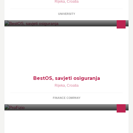
Rijeka
,
Croatia
UNIVERSITY
Na tržištu RH posluje više od 15 društava za osiguranje koji
proizvodima pokrivaju 103 rizika. Što sad ?Za savjet trebam
BestOS.
BestOS, savjeti osiguranja
Rijeka
,
Croatia
FINANCE COMPANY
Fizioterapija, masaža i rehabilitacija na vašem kućnom pragu