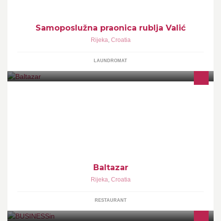
Samoposlužna praonica rublja Valić
Rijeka
,
Croatia
LAUNDROMAT
Najbolja pizza u vašem je gradu. Što čekate ? Trčite da ju ne
jedete hladnu :)
Baltazar
Rijeka
,
Croatia
RESTAURANT