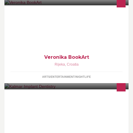
Foto albumi, ručni rad, vrhunski materijali.
Veronika BookArt
Rijeka
,
Croatia
ARTS/ENTERTAINMENT/NIGHTLIFE
Kalmar Implant Dentistry