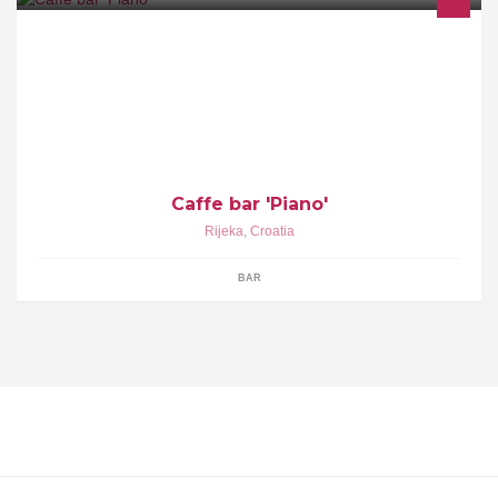
Nalazimo se na krovu trgovačkog centra Kaufland
Caffe bar 'Piano'
Rijeka
,
Croatia
BAR