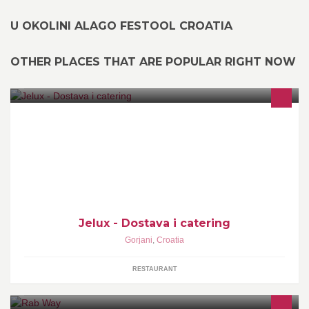
U OKOLINI ALAGO FESTOOL CROATIA
OTHER PLACES THAT ARE POPULAR RIGHT NOW
Vršimo dostavu za sve prigode - krštenja, pričesti, domjenke,
poslovne i privatne zabave. Vršimo usluge rezanja i ukrašavanja
hladnih predjela za svatove. Kuhamo ručak za starije i nemoćne
uz dostavu. Telefon 031/ 853 - 427 i 098/ 374223
Jelux - Dostava i catering
Gorjani
,
Croatia
RESTAURANT