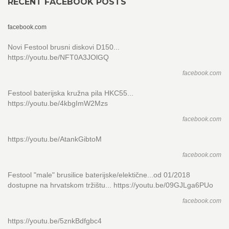
RECENT FACEBOOK POSTS
facebook.com
Novi Festool brusni diskovi D150...
https://youtu.be/NFT0A3JOlGQ
facebook.com
Festool baterijska kružna pila HKC55...
https://youtu.be/4kbgImW2Mzs
facebook.com
https://youtu.be/AtankGibtoM
facebook.com
Festool "male" brusilice baterijske/elektične...od 01/2018
dostupne na hrvatskom tržištu... https://youtu.be/09GJLga6PUo
facebook.com
https://youtu.be/5znkBdfgbc4