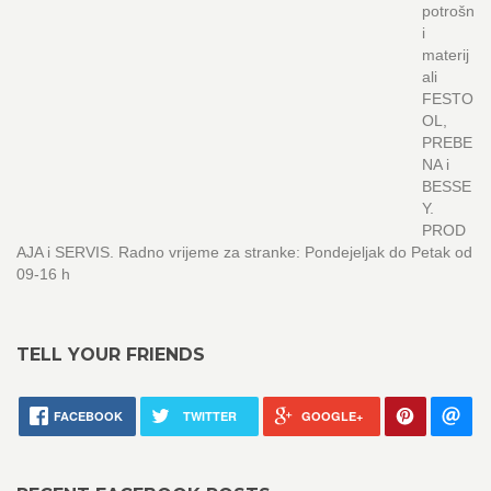
potrošn
i
materij
ali
FESTO
OL,
PREBE
NA i
BESSE
Y.
PROD
AJA i SERVIS. Radno vrijeme za stranke: Pondejeljak do Petak od
09-16 h
TELL YOUR FRIENDS
FACEBOOK
TWITTER
GOOGLE+