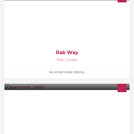
Ancient town, more than 2000 years old, developed by Romans
and Venetians...Rab, Croatia Rab Way Apartments are renting
cosy home-stay lodging and offering quality service with great
hospitality. Reservation at rabwayapp@gmail.com
Rab Way
Rab
,
Croatia
VACATION HOME RENTAL
http://www.booking.com/hotel/hr/apartmani-jaka-ia-okrug-
gornji1.hr.html?aid=376399;label=bookings-name-
mDNS7y_uwQp2mIyayQB2GQS35511368820%3Apl%3Ata%3Ap
1%3A