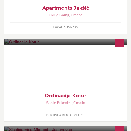
Apartments Jakšić
Okrug Gornji
,
Croatia
LOCAL BUSINESS
Specijalistička ordinacija obiteljske/opće medicine Goran Kotur,
dr. med.
Ordinacija Kotur
Spisic-Bukovica
,
Croatia
DENTIST & DENTAL OFFICE