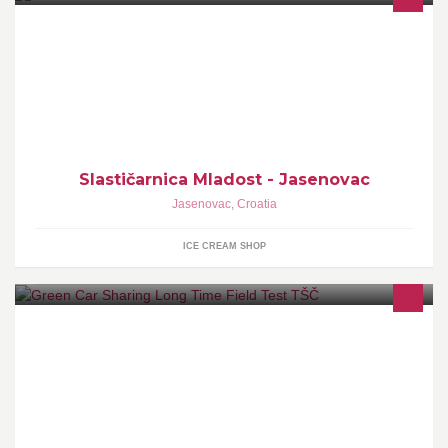
Slastičarnica sa dugogodišnjom tradicijom i najboljim slasticama!
Slastičarnica Mladost - Jasenovac
Jasenovac
,
Croatia
ICE CREAM SHOP
Green Car Sharing je projekt u okviru Erasmus +2015. programa
u kojem su partneri Tehničke škole Čakovec dvije škole iz Austrije
i jedna iz Slovenije.