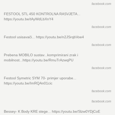
facebook.com
FESTOOL STL 450 KONTROLNA RASVJETA...
https://youtu.be/tAyWdLbXnY4
facebook.com
Festool usisavači... https://youtu.be/n2JSrqbVoe4
facebook.com
Prebena MOBILO sustav...komprimirani zrak i
mobilnost...https://youtu.be/RmuTrAzwqPU
facebook.com
Festool Symetric SYM 70- primjer uporabe...
https://youtu.be/ImRQAn01cic
facebook.com
facebook.com
Bessey- K Body KRE stege... https://youtu.be/Slzw0YDjCoE