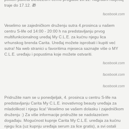
traje do 17.12. 🎁
facebook.com
Veselimo se zajedničkom druženju sutra 4.prosinca u našem
centru S-life od 14:00 - 20:00 h na predstavljanju prvog
multifunkcionalnog uređaj My C.L.E. za kućnu njegu lica
vrhunskog brenda Carita. Uređaj možete isprobati i kupiti već
sutra! Na web stranici u favoritima mjeseca saznajte više o MY
C.L.E. uređaju i popustima koje možete ostvariti.
facebook.com
facebook.com
facebook.com
Pridružite nam se u ponedjeljak, 4. prosinca u centru S-life na
predstavljanju Carita My C.L.E. inovativnog beauty uređaja za
mladolikost i njegu lica! Veselimo se vašem dolasku i zajedničkom
druženju :) Za više informacije pridružite se nadolazećem
događaju. Mogućnost kupnje Carita My C.L.E. uređaja za kućnu
njegu lica (uz kupnju uređaja serum za lice gratis), a svi ostali