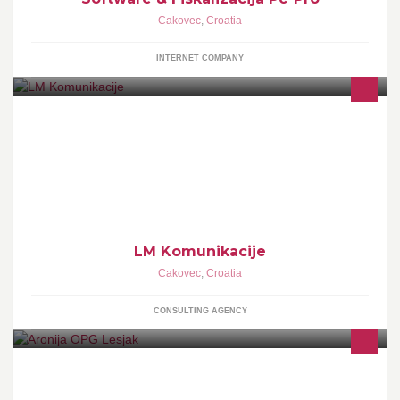
Cakovec
,
Croatia
INTERNET COMPANY
LM Komunikacije je tvrtka specijalizirana za organizaciju,
komunikaciju, promociju i marketing.
LM Komunikacije
Cakovec
,
Croatia
CONSULTING AGENCY
Aronija matični sok 1l - 70 kn Aronija matični sok 500 ml - 40 kn
Aronija čaj 100 gr - 20 kn Aronija čaj 200 gr - 30 kn