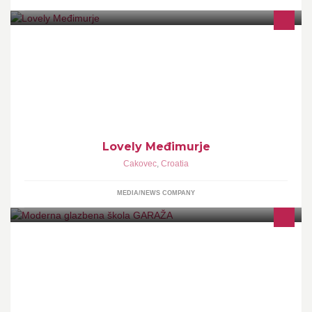
Međimurje - Full of Life! Visit Medjimurje, a croatian county full of
wonders. Posjetite Međimurje i istražite sve čari ovog predivnog
kraja
Lovely Međimurje
Cakovec
,
Croatia
MEDIA/NEWS COMPANY
Naučite svirati, pjevati ili nadogradite svoje glazbeno znanje u
Modernoj glazbenoj školi "GARAŽA". Svi ste dobrodošli!