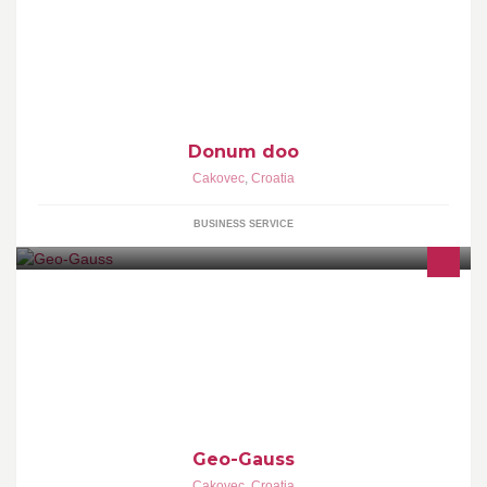
slanje maila, velik izbor poklona za sve prigode, te suvenira
Hrvatske i Međimurja
Donum doo
Cakovec
,
Croatia
BUSINESS SERVICE
Geo-Gauss d.o.o. Poduzeće za izmjeru zemljišta i izradu
kartografskih prikaza
Geo-Gauss
Cakovec
,
Croatia