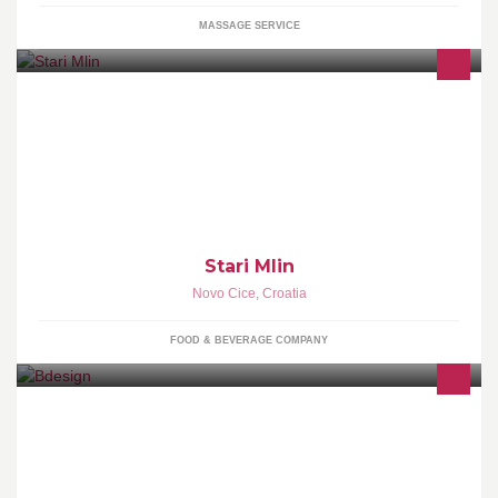
MASSAGE SERVICE
Pizzeria..
Stari Mlin
Novo Cice
,
Croatia
FOOD & BEVERAGE COMPANY
Adaptacija i rekonstrukcija kuća,stanova i apartmana.Obratite
nam se s povjerenjem. Luka Bakota 0994430022