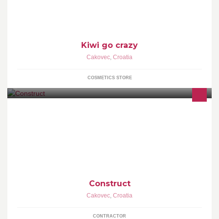
Kiwi go crazy
Cakovec
,
Croatia
COSMETICS STORE
Razvoj i gradnja građevinskih projekata
Construct
Cakovec
,
Croatia
CONTRACTOR