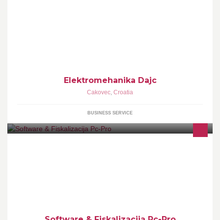
Elektromehanika Čakovec je obrt sa dugogodišnjim iskustvom u
izradi i servisiranju električnih grijača svih vrsta,te velikom
ponudom teflonski folija, traka, kao i specijalnih teflonskih
podloga za pečenje u pekarskoj industriju i kućnu upotrebu.
Elektromehanika Dajc
Cakovec
,
Croatia
BUSINESS SERVICE
Prodaja i najam fiskalnih programa te blagajni za sve vrste
poslovanja. Programi i blagajne za sve kratkoročne ili dugoročne
najmove.
Software & Fiskalizacija Pc-Pro