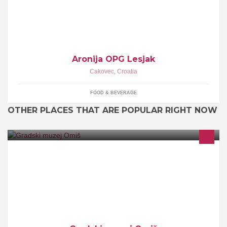
Aronija OPG Lesjak
Cakovec
,
Croatia
FOOD & BEVERAGE
OTHER PLACES THAT ARE POPULAR RIGHT NOW
radno vrijeme: 07:00 - 15:00 za posjetitelje: 08:00-11:00 i 12:00-
15:00 (izvan radnog vremena uz najavu) - cijena ulaznice: 10 kn