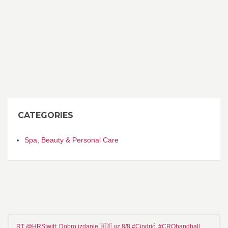
CATEGORIES
Spa, Beauty & Personal Care
RT @HRStwitt: Dobro izdanje 🇭🇷 uz 8/8 #Cindrić. #CROhandball