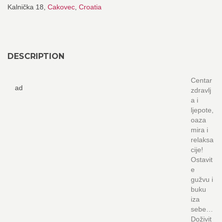
Kalnička 18,
Cakovec
,
Croatia
DESCRIPTION
Centar
ad
zdravlj
a i
ljepote,
oaza
mira i
relaksa
cije!
Ostavit
e
gužvu i
buku
iza
sebe…
Doživit