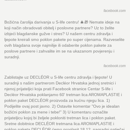
facebook.com
Božićna čarolija darivanja u S-life centru! 🎄🎁 Nemate ideje na
koji način obradovati obitelj i poslovne partnere? Uz to želite
izbjeći blagdanske gužve i stres? U našem centru zdravlja i
ljepote kreirali smo poklon pakete po super cijenama. Razveselite
ovih blagdana svoje najmilije ili odaberite poklon pakete za
poslove partnere i zahvalite im se na ukazanom povjerenju i
suradnji.
facebook.com
Zablistajte uz DECLÉOR u S-life centru zdravlja i ljepote! U
suradnji s našim partnerom Decléor Hrvatska jednoj sretnici i
njenoj prijateljici koja prati Facebook stranice Centar S-life i
Decléor Hrvatska poklanjamo 60' tretman lica AROMAPLASTIE i
poklon paket DECLÉOR proizvoda za kućnu njegu lica. 1)
Podijelite ovaj post javno. 2) Ostavite komentar "Ovo je idealan
božićni poklon za mene i tebe!" 3) U komentaru označite
prijateljicu kojoj bi željele pokloniti tretman lica i poklon paket.
Sretne dobitnice DECLÉOR tretmana lica AROMAPLASTIE i
poklon paketa DECLÉOR ćemo proglasit 18.12. nagradni natječaj