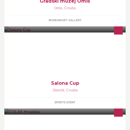
Gradski muzej Omiš
Omis
,
Croatia
MUSEUM/ART GALLERY
Club55ft представляет международную регату на монотипном
флоте – Salona Cup.
Salona Cup
Sibenik
,
Croatia
SPORTS EVENT