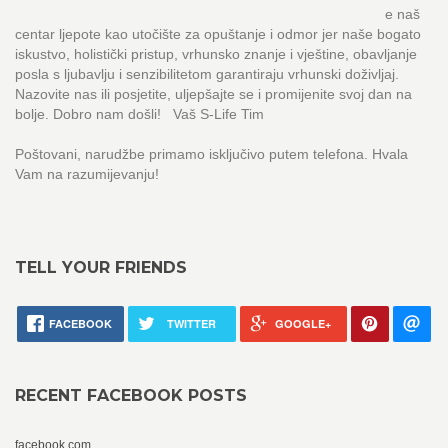
e naš
centar ljepote kao utočište za opuštanje i odmor jer naše bogato
iskustvo, holistički pristup, vrhunsko znanje i vještine, obavljanje
posla s ljubavlju i senzibilitetom garantiraju vrhunski doživljaj.
Nazovite nas ili posjetite, uljepšajte se i promijenite svoj dan na
bolje. Dobro nam došli! Vaš S-Life Tim
Poštovani, narudžbe primamo isključivo putem telefona. Hvala
Vam na razumijevanju!
TELL YOUR FRIENDS
FACEBOOK
TWITTER
GOOGLE+
RECENT FACEBOOK POSTS
facebook.com