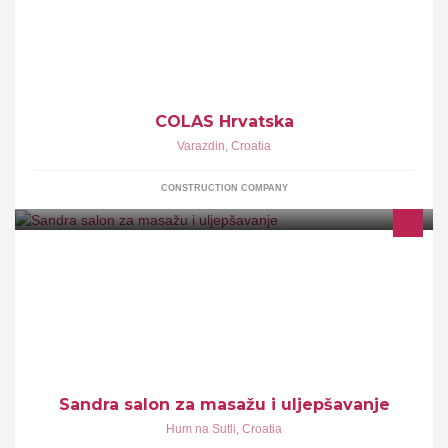
COLAS Hrvatska specijalizirana je za izgradnju, rekonstrukciju i
održavanje autocesta i ostalih prometnica te prometnih površina u
sklopu raznih objekata.
COLAS Hrvatska
Varazdin
,
Croatia
CONSTRUCTION COMPANY
Sandra, salon za masažu i uljepšavanje
Sandra salon za masažu i uljepšavanje
Hum na Sutli
,
Croatia