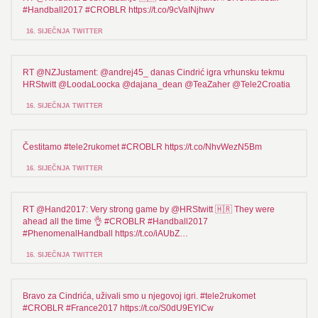
#Handball2017 #CROBLR https://t.co/9cVaINjhwv
16. SIJEČNJA TWITTER
RT @NZJustament: @andrej45_ danas Cindrić igra vrhunsku tekmu
HRStwitt @LoodaLoocka @dajana_dean @TeaZaher @Tele2Croatia
16. SIJEČNJA TWITTER
Čestitamo #tele2rukomet #CROBLR https://t.co/NhvWezN5Bm
16. SIJEČNJA TWITTER
RT @Hand2017: Very strong game by @HRStwitt 🇭🇷 They were
ahead all the time 👌 #CROBLR #Handball2017
#PhenomenalHandball https://t.co/iAUbZ…
16. SIJEČNJA TWITTER
Bravo za Cindrića, uživali smo u njegovoj igri. #tele2rukomet
#CROBLR #France2017 https://t.co/S0dU9EYlCw