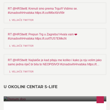
RT @HRStwitt: Krenuli smo prema Trgu!!! Vidimo se.
#iznadsvihHrvatska https://t.co/M6eXbVll9r
1. VELJAČE TWITTER
RT @HRStwitt: Prepun Trg u Zagrebu! Hvala vam ❤️
#iznadsvihHrvatska https://t.co/tTU57EMkcN
1. VELJAČE TWITTER
RT @HRStwitt: Najlakše je kad pitaju me koliko i kako ja nju volim jako
samo jedna riječ bi bila to NEOPISIVO! #iznadsvihHrvatska https://t…
1. VELJAČE TWITTER
U OKOLINI CENTAR S-LIFE
Donum trgovina nudi usluge kopiranja, skeniranja, uvezivanja te