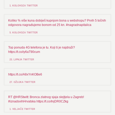
1. KOLOVOZA TWITTER
Koliko % više kuna dobiješ kupnjom bona u webshopu? Prvih 5 točnih
odgovora nagrađujemo bonom od 25 kn. #nagradnapitalica
5. KOLOVOZA TWITTER
Top ponuda 4G telefona je tu. Koji ti je najdraži?
https://t.co/iy6aT90cum
23. LIPNJA TWITTER
https://t.co/A8xYnKOBe6
27. OŽUJKA TWITTER
RT @HRStwitt: Bronca zlatnog sjaja slejtjela u Zagreb!
#iznadsvihHrvatska https://t.co/InjDR0CZkg
1. VELJAČE TWITTER