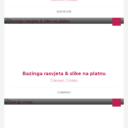
SURVEYOR
Print fotografija na platnu, fotopapiru i naljepnicama koji mogu
uljepšati svaki kutak :)
Bazinga rasvjeta & slike na platnu
Cakovec
,
Croatia
COMPANY
Kiwi go crazy aromaterapija i individualna aromakozmetika.