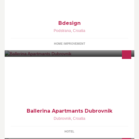
turist.bakota@gmail.com
Bdesign
Podstrana
,
Croatia
HOME IMPROVEMENT
Located in Dubrovnik is a perfect place to have a nice and
peaceful vacation. Situated about 900 m from the Old Town by
walking.
Ballerina Apartmants Dubrovnik
Dubrovnik
,
Croatia
HOTEL