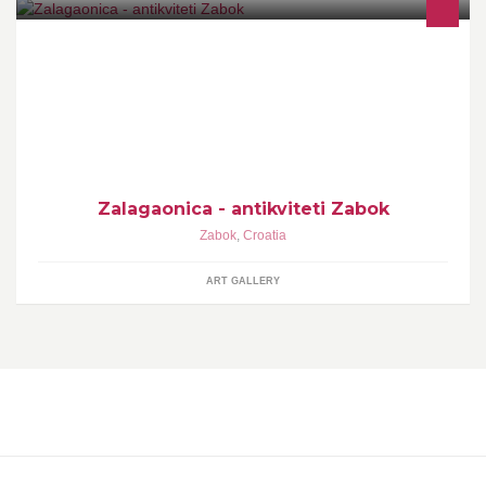
Poklanjajte predmete koji pričaju priču. Oko njih se u svakom
domu uvijek stvara ozračje brižnosti i topline.
Zalagaonica - antikviteti Zabok
Zabok
,
Croatia
ART GALLERY