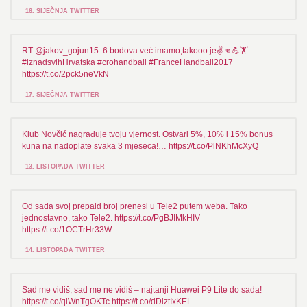
16. SIJEČNJA TWITTER
RT @jakov_gojun15: 6 bodova već imamo,takooo je✌👊💪🏋
#iznadsvihHrvatska #crohandball #FranceHandball2017
https://t.co/2pck5neVkN
17. SIJEČNJA TWITTER
Klub Novčić nagrađuje tvoju vjernost. Ostvari 5%, 10% i 15% bonus
kuna na nadoplate svaka 3 mjeseca!… https://t.co/PlNKhMcXyQ
13. LISTOPADA TWITTER
Od sada svoj prepaid broj prenesi u Tele2 putem weba. Tako
jednostavno, tako Tele2. https://t.co/PgBJIMkHIV
https://t.co/1OCTrHr33W
14. LISTOPADA TWITTER
Sad me vidiš, sad me ne vidiš – najtanji Huawei P9 Lite do sada!
https://t.co/qlWnTgOKTc https://t.co/dDlztIxKEL