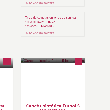
24 DE AGOSTO TWITTER
Tarde de cometas en torres de san juan
http://t.co/kwPn0LrNVZ
http://t.co/R8Rj4Mqq5F
24 DE AGOSTO TWITTER
futbol 5 los maracos, canchas
 Bogota
sinteticas, sitio para hacer deporte y
ductor
pasarla agradable en familia.
nal y
RESERVAS 3136062608.
pin:24DA32CE
rta
Cancha sintética Futbol 5