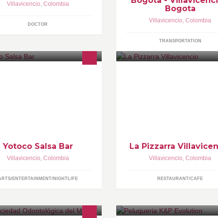
Bogota - Villavicenci
Villavicencio
,
Colombia
Bogota
Villavicencio
,
Colombia
DOCTOR
TRANSPORTATION
nde la salsa es mas que un
VEN Y PREPARA TU PIZZA D
nero
MANERA DIVERTIDA!!!
Yotoco Salsa Bar
La Pizzarra Villavice
Villavicencio
,
Colombia
Villavicencio
,
Colombia
ARTS/ENTERTAINMENT/NIGHTLIFE
RESTAURANT/CAFE