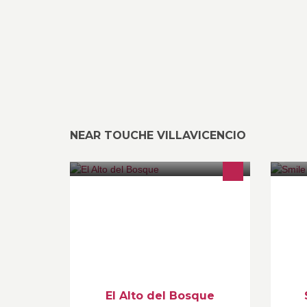
NEAR TOUCHE VILLAVICENCIO
Hotel Altos del Bosque goza de
Fo
buena ubicacion cerca de la Clinica
LL
Saludcoop barrio el Bosque y cerca
so
de lugares de interes como centro
comercial Llanoce
El Alto del Bosque