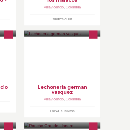
o -
los maracos
Villavicencio
,
Colombia
SPORTS CLUB
E UNA
Es un negocio atendido por sus
propietarios Le ofrecemosal público:
lechona, tamales ,hayacas ,entre
otras cosas
ncio
Lechoneria german
vasquez
Villavicencio
,
Colombia
LOCAL BUSINESS