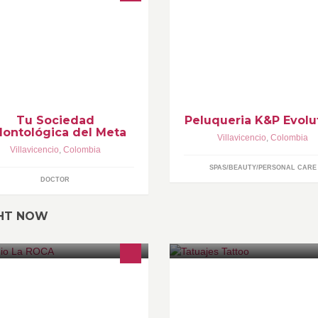
 años de experiencia te dan
rantía que somos los mejores
Tu Sociedad
Peluqueria K&P Evolu
ontológica del Meta
Villavicencio
,
Colombia
Villavicencio
,
Colombia
SPAS/BEAUTY/PERSONAL CARE
DOCTOR
GHT NOW
ra mas información visite nuestra
tatuajes TATTOO con un unico