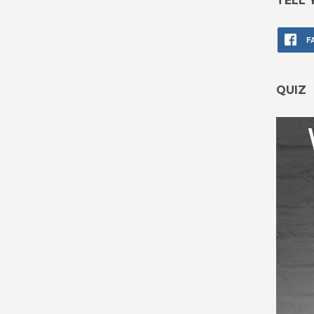
TELL 
F
QUIZ