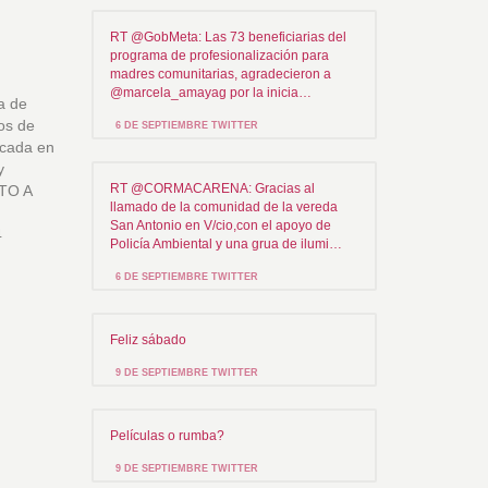
RT @GobMeta: Las 73 beneficiarias del
programa de profesionalización para
madres comunitarias, agradecieron a
@marcela_amayag por la inicia…
a de
dos de
6 DE SEPTIEMBRE TWITTER
ocada en
y
RT @CORMACARENA: Gracias al
RTO A
llamado de la comunidad de la vereda
San Antonio en V/cio,con el apoyo de
4
Policía Ambiental y una grua de ilumi…
6 DE SEPTIEMBRE TWITTER
Feliz sábado
9 DE SEPTIEMBRE TWITTER
Películas o rumba?
9 DE SEPTIEMBRE TWITTER