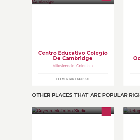
El Centro Educativo Colegio de
10
Cambridge forma estudiantes de
ga
Pre-escolar y Básica Primaria. Que
forma lideres en integridad y
excelencia.
Centro Educativo Colegio
De Cambridge
Od
Villavicencio
,
Colombia
ELEMENTARY SCHOOL
OTHER PLACES THAT ARE POPULAR RI
Tienda profesional de tatuajes,
Pa