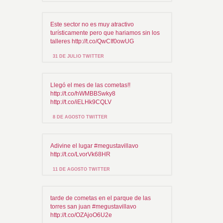
Este sector no es muy atractivo
turísticamente pero que hariamos sin los
talleres http://t.co/QwCIf0owUG
31 DE JULIO TWITTER
Llegó el mes de las cometas!!
http://t.co/hWMBBSwky8
http://t.co/iELHk9CQLV
8 DE AGOSTO TWITTER
Adivine el lugar #megustavillavo
http://t.co/LvorVk68HR
11 DE AGOSTO TWITTER
tarde de cometas en el parque de las
torres san juan #megustavillavo
http://t.co/OZAjoO6U2e