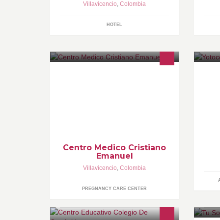
Villavicencio
,
Colombia
HOTEL
SOMOS UNA EMPRESA AL
Do
SERVICIO DE DIOS Y DE LA
ge
COMUNIDAD. NO INFORMAMOS
VALORES DE LAS ECOGRAFIAS
POR ESTA VÍA. LLAME AL 6705787
o al 3123043429
Centro Medico Cristiano
Emanuel
Villavicencio
,
Colombia
PREGNANCY CARE CENTER