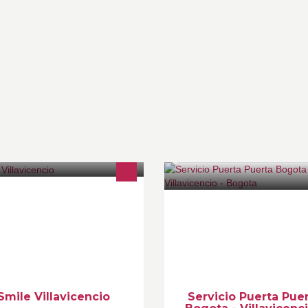
rma parte de la comunidad
Servicio de transporte puerta a
anera, que le gusta cuidar de su
puerta Bogota - Vilavicencio -
nrisa!
y alrededores, servicio de con
elegido, expresos a nivel nacio
encomiendas
Smile Villavicencio
Servicio Puerta Pue