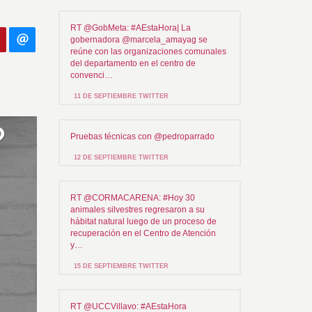
RT @GobMeta: #AEstaHora| La
gobernadora @marcela_amayag se
reúne con las organizaciones comunales
del departamento en el centro de
convenci…
11 DE SEPTIEMBRE TWITTER
Pruebas técnicas con @pedroparrado
12 DE SEPTIEMBRE TWITTER
RT @CORMACARENA: #Hoy 30
animales silvestres regresaron a su
hábitat natural luego de un proceso de
recuperación en el Centro de Atención
y…
15 DE SEPTIEMBRE TWITTER
RT @UCCVillavo: #AEstaHora