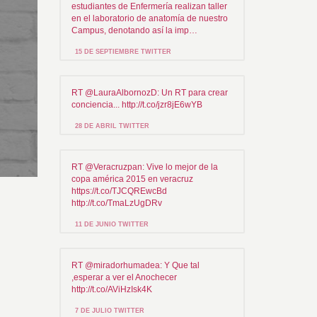
estudiantes de Enfermería realizan taller
en el laboratorio de anatomía de nuestro
Campus, denotando así la imp…
15 DE SEPTIEMBRE TWITTER
RT @LauraAlbornozD: Un RT para crear
conciencia... http://t.co/jzr8jE6wYB
28 DE ABRIL TWITTER
RT @Veracruzpan: Vive lo mejor de la
copa américa 2015 en veracruz
https://t.co/TJCQREwcBd
http://t.co/TmaLzUgDRv
11 DE JUNIO TWITTER
RT @miradorhumadea: Y Que tal
,esperar a ver el Anochecer
http://t.co/AViHzIsk4K
7 DE JULIO TWITTER