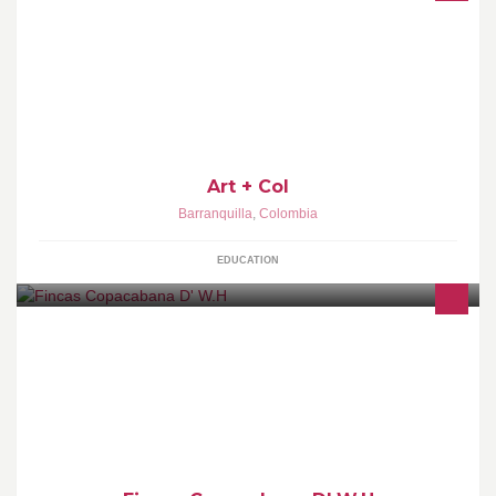
Arte + Colombia
Art + Col
Barranquilla
,
Colombia
EDUCATION
Alquiler de fincas en copacabana...!!! Que esperas para reservar
la tuya...!!!