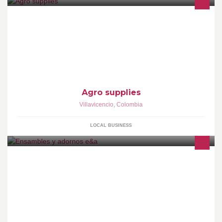
suplementos agropecuarios . somos una empresa dedicada
principalmente a el desarrollo del sector primario
Agro supplies
Villavicencio
,
Colombia
LOCAL BUSINESS
Elaboramos decoraciones,recordatorios para cualquier tipo de
evento como quiceaños,bautizo,primera comunion, matrimonio &
muchos mas.Manejamos productos terminados tales como
pulseras,collares,balacas,sandalias,anillos entre otros.