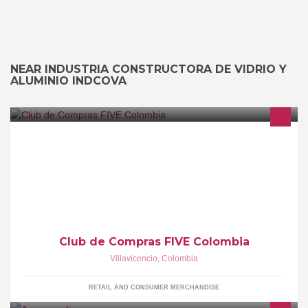
NEAR INDUSTRIA CONSTRUCTORA DE VIDRIO Y
ALUMINIO INDCOVA
Go five es un club de compras que te permite comprar a través de
internet los productos y servicios que consumes a diario en la
comodidad de tu casa
Club de Compras FIVE Colombia
Villavicencio
,
Colombia
RETAIL AND CONSUMER MERCHANDISE