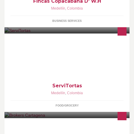
Fincas Copacabana D' W.H
Medellín
,
Colombia
BUSINESS SERVICES
Papel, Impresiones y Tintas Comestibles. Tortas, Cupcakes
ServiTortas
Medellín
,
Colombia
FOOD/GROCERY