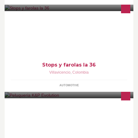
Local especializado en la fabricación, reparación, mantenimiento,
personalización y venta de todo tipo de farolas y stops y trabajos
especiales en acrílico
Stops y farolas la 36
Villavicencio
,
Colombia
AUTOMOTIVE