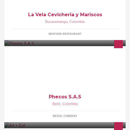
La Vela Cevicheria y Mariscos
Bucaramanga
,
Colombia
SEAFOOD RESTAURANT
PHECOS S.A.S, somos una empresa que se dedica a
comercializar productos para la familia y el hogar, nos
encontramos dividos en seis locales.
Phecos S.A.S
Bello
,
Colombia
RETAIL COMPANY