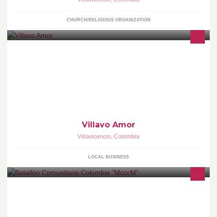
CHURCH/RELIGIOUS ORGANIZATION
tarjeticas de amor para cada ocasion
Villavo Amor
Villavicencio
,
Colombia
LOCAL BUSINESS
EL Batallón Comunitario Colombia, pertenece a la Iglesia Misión
Comunidad Cristiana Casa de Misericordia con objetivo de servir
a quien lo necesite.