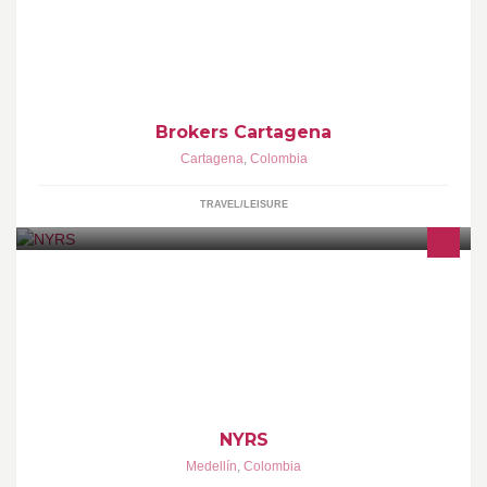
SOMOS UNA EMPRESA DE PROFESIONALES,
ESPECIALIZADOS EN BRINDAR EL MEJOR SERVICIO A
NUESTROS CLIENTES, ALQUILAMOS APARTAMENTOS,
CASAS, AUTOMOVILES Y YATES.
Brokers Cartagena
Cartagena
,
Colombia
TRAVEL/LEISURE
NYRS COSMETICS es una marca de productos de belleza para
la mujer: Brillos, labiales, sombras, , lápiz de ojos, pestañinas,
polvos faciales, rubores...
NYRS
Medellín
,
Colombia