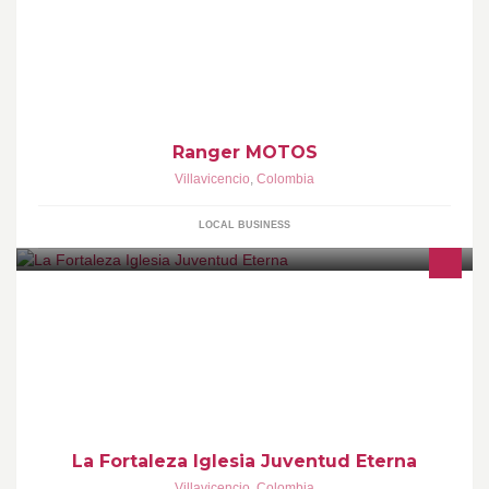
Ranger MOTOS
Villavicencio
,
Colombia
LOCAL BUSINESS
Ubicada en villavicencio barrios kirpas pastores Luis Alfonso y
Yurani de Florian
La Fortaleza Iglesia Juventud Eterna
Villavicencio
,
Colombia