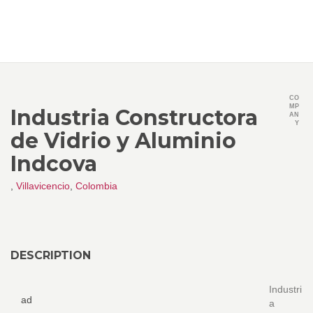
CO
MP
Industria Constructora
AN
Y
de Vidrio y Aluminio
Indcova
,
Villavicencio
,
Colombia
DESCRIPTION
Industri
ad
a