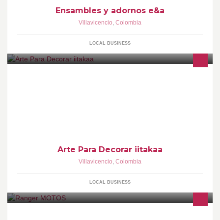
Ensambles y adornos e&a
Villavicencio
,
Colombia
LOCAL BUSINESS
ARTE PARA DECORAR IITAKAA OFRECE LAS MEJORES
ALTERNATIVAS PARA BRINDARLE UN AMBIENTE
PERSONALIZADO Y EXCLUSIVO A TODOS LOS ESPACIOS QUE
HABITAMOS.
Arte Para Decorar iitakaa
Villavicencio
,
Colombia
LOCAL BUSINESS
Almacen y taller de toda clase de motocicletas