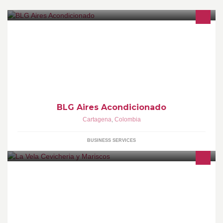
Atención,inquietudes,servicios y contrataciones
BLG Aires Acondicionado
Cartagena
,
Colombia
BUSINESS SERVICES
Disfruta de una de las mejores comidas de mar Colombiana,
sabores con tradiciones y buen gusto, bienvenidos a "LA VELA"