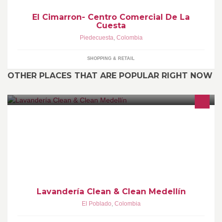
El Cimarron- Centro Comercial De La
Cuesta
Piedecuesta
,
Colombia
SHOPPING & RETAIL
OTHER PLACES THAT ARE POPULAR RIGHT NOW
Lavanderia Medellin, Lavado de Prendas delicadas, Limpieza de
Pieles, cueros y gamuzas, Lavado de vestidos de Fiesta y
vestidos de novia, sastrería, teñido
Lavandería Clean & Clean Medellín
El Poblado
,
Colombia