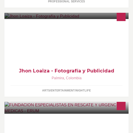
PROFESSIONAL SERVICES
Somos una empresa Seria, Entregando lo mejor de nuestros
conocimientos para crear un trabajo con resultados excelentes, y
cumplimiento, en el área de Fotografía y Diseño Gráfico JHON
LOAIZA - PHOTOGRAPHER
Jhon Loaiza - Fotografía y Publicidad
Palmira
,
Colombia
ARTS/ENTERTAINMENT/NIGHTLIFE
ERUM se reactiva, vinculate!