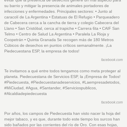
evitar que la presencia de desechos genere un mal aspecto para
su barrio y mitigar la presencia de animales portadores de
infecciones y enfermedades. Principales sectores: • Junto al
caracolí de La Argentina • Estatuas de El Refugio • Parqueadero
de Cabecera cerca a la cancha de tierra y colegio Cabecera del
Llano • San Cristóbal, cerca al trapiche • Carrera 6ta • CAIF San
Telmo • Centro de Salud La Argentina • Paralela La Rioja y
Coopetrán • Quinta Granada Se recogen más de 180 Metros
Cúbicos de desechos en puntos críticos semanalmente. ¡La
Piedecuestana ESP, la empresa de todos!
facebook.com
Te invitamos a qué entre todos tengamos como meta proteger al
planeta. Piedecuestana de Servicios ESP, la ¡Empresa de Todos!
#Piedecuesta, #Piedecuestanadeservicios, #Laempresadetodos,
#MiCiudad, #Agua, #Santander, #Serviciospublicos,
#Alcaldiadepiedecuesta
facebook.com
Por años, los campos de Piedecuesta han visto nacer la hoja del
mejor tabaco, y es que, durante todo este tiempo los surcos han
sido bañados por las corrientes del río de Oro. Con esas hojas,