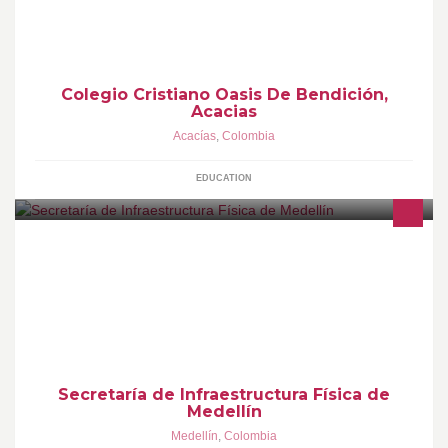
EDUCACIÓN EN LOS NIVELES DE PREESCOLAR Y BÁSICA
PRIMARIA CON FUNDAMENTOS BIBLICOS Y VALORES
CRISTIANOS
Colegio Cristiano Oasis De Bendición,
Acacias
Acacías
,
Colombia
EDUCATION
Definimos y direccionamos la política de infraestructura física, el
diseño, construcción, mejoramiento y conservación de las obras
viales y peatonales.
Secretaría de Infraestructura Física de
Medellín
Medellín
,
Colombia