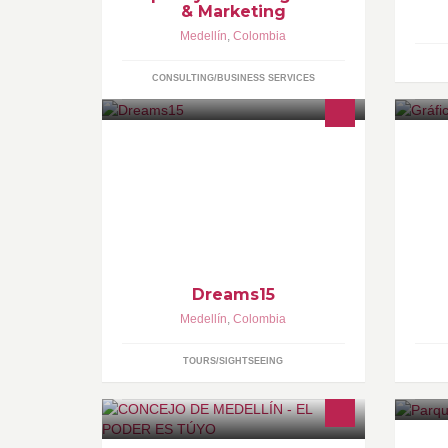
& Marketing
Medellín
,
Colombia
CONSULTING/BUSINESS SERVICES
La mejor opción para todas las
GR
quinceañeras que quieran vivir la
de
mejor experiencia de su vida con la
pr
seguridad y compromiso que sólo
se
les ofrece Viajes Vera
Dreams15
Medellín
,
Colombia
TOURS/SIGHTSEEING
Para comentar, ver y participar en los
Ve