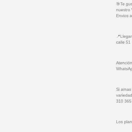
🎯Te gus
nuestro 
Envios 
📍Llegar
calle 51
Atención
WhatsAp
Si amas 
variedad
310 365
Los plan