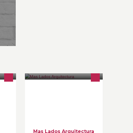
Mas Equilibrio
es al
odo el
Mas Lados Arquitectura