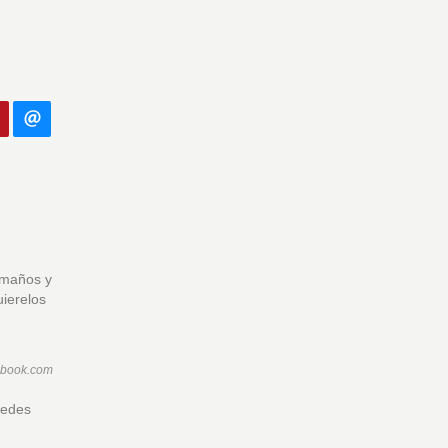
amaños y
uierelos
ebook.com
uedes