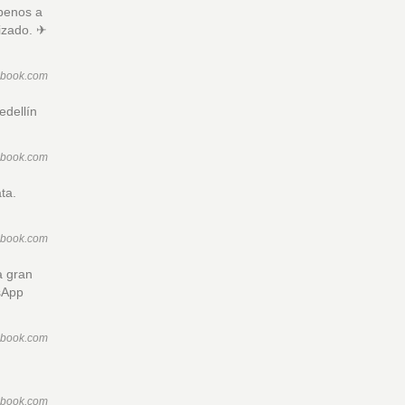
íbenos a
izado. ✈
ebook.com
edellín
ebook.com
ta.
ebook.com
a gran
tsApp
ebook.com
ebook.com