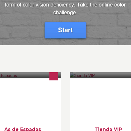
 de Espadas Diagonal a la puerta
Tienda de ropa, accesorios y
 de Unicentro Calle 34A # 66A - 61
calzado importados y nacional
l: 265-61-65 Medellin
por mayor y al detal. Envíos a t
país. Programa tu pedido.
As de Espadas
Tienda VIP