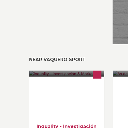
NEAR VAQUERO SPORT
INQUALITY es una organización
As
especializada en el campo de los
#2
servicios profesionales vía
Te
outsourcing, en investigación de
mercados y marketing.
Inquality - Investigación