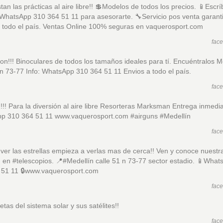
tan las prácticas al aire libre!! 💲Modelos de todos los precios. 📱Escr
WhatsApp 310 364 51 11 para asesorarte. 🔧Servicio pos venta garant
a todo el país. Ventas Online 100% seguras en vaquerosport.com
fac
on!!! Binoculares de todos los tamaños ideales para tí. Encuéntralos M
 n 73-77 Info: WhatsApp 310 364 51 11 Envios a todo el país.
fac
!!! Para la diversión al aire libre Resorteras Marksman Entrega inmedia
p 310 364 51 11 www.vaquerosport.com #airguns #Medellín
fac
ver las estrellas empieza a verlas mas de cerca!! Ven y conoce nuestr
 en #telescopios. 📍#Medellín calle 51 n 73-77 sector estadio. 📱Wha
 51 11 🔒www.vaquerosport.com
fac
etas del sistema solar y sus satélites!!
fac