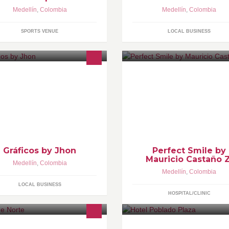
Medellín
,
Colombia
Medellín
,
Colombia
SPORTS VENUE
LOCAL BUSINESS
ÁFICOS byJhon es una empresa
“Nuestra meta en perfect smile
 diseño dedicada a la venta y
entablar relaciones duraderas
oduccion de toda clase de
nuestros pacientes en un ambi
rvicios publicitarios e impresos
cálido y ameno donde lo más
importante para nosotros es of
las mejores alternativas posibl
para lograr el mejor resultado”
Gráficos by Jhon
Perfect Smile by
Mauricio Castaño Z
Medellín
,
Colombia
Medellín
,
Colombia
LOCAL BUSINESS
HOSPITAL/CLINIC
n y disfruta de nuestras
Ubicado en la exclusiva Milla 