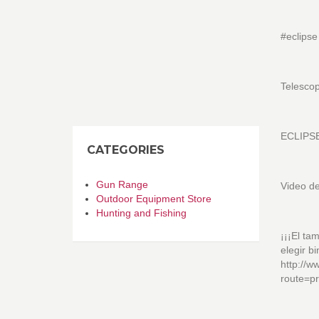
#eclipse
Telescop
ECLIPSE
CATEGORIES
Gun Range
Video de
Outdoor Equipment Store
Hunting and Fishing
¡¡¡El ta
elegir b
http://
route=p