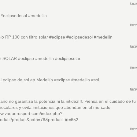
fac
 #eclipsedesol #medellin
fac
io RP 100 con filtro solar #eclipse #eclipsedesol #medellin
fac
 SOLAR #eclipse #medellin #eclipsesolar
fac
l eclipse de sol en Medellín #eclipse #medellin #sol
fac
maño no garantiza la potencia ni la nitidez!!!. Piensa en el cuidado de tu 
inoculares y evita imitaciones que abundan en el mercado
www.vaquerosport.com/index.php?
roduct/product&path=78&product_id=652
fac