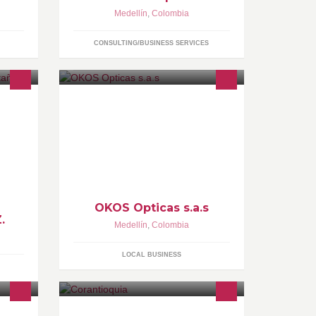
Medellín
,
Colombia
CONSULTING/BUSINESS SERVICES
 es
okosopticas@hotmail.com
 con
ente
recer
es
OKOS Opticas s.a.s
.
Medellín
,
Colombia
LOCAL BUSINESS
de Oro
Corporación Autónoma Regional del