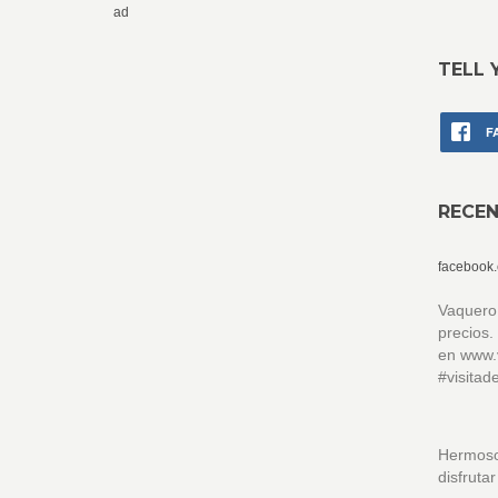
ad
TELL 
F
RECE
facebook
Vaquero
precios.
en www.
#visita
Hermoso
disfruta