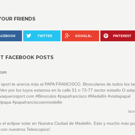
YOUR FRIENDS
ACEBOOK
TWITTER
GOOGLE+
PINTEREST
NT FACEBOOK POSTS
.com
 sport te acerca más al PAPA FRANCISCO. Binoculares de todos los t
 Ven por los tuyos estamos en la calle 51 n 73-77 sector estadio O adq
vaquerosport.com #Binoculos #papafrancisco #Medellín #visitapapal
delpapa #papafranciscoenmedellin
fac
 el eclipse solar en Nuestra Ciudad de Medellín. Esto y mucho más p
r con nuestros Telescopios!