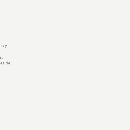
os y
s,
res de