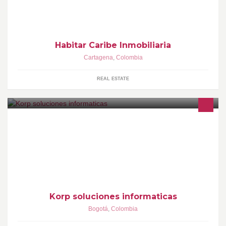
industriales, fincas de recreo y muchas otras propiedades raices
en Colombia
Habitar Caribe Inmobiliaria
Cartagena
,
Colombia
REAL ESTATE
Soluciones tecnológicas en el area de sistemas para grandes
medianas y grandes empresas
Korp soluciones informaticas
Bogotá
,
Colombia