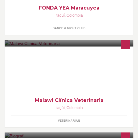
FONDA YEA Maracuyea
Itagüí
,
Colombia
DANCE & NIGHT CLUB
Malawi es una clinica veterinaria que presta un servicio amable y
completo a tu mascota
Malawi Clínica Veterinaria
Itagüí
,
Colombia
VETERINARIAN