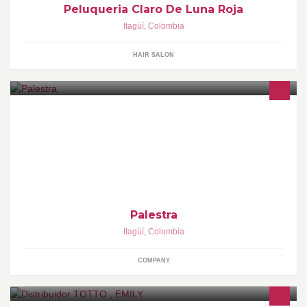
Peluqueria Claro De Luna Roja
Itagüí
,
Colombia
HAIR SALON
Fabricamos y comercializamos conjuntos deportivos para
Mujeres que buscan a través del ejercicio mantener un espíritu
joven y una apariencia atractiva.
Palestra
Itagüí
,
Colombia
COMPANY