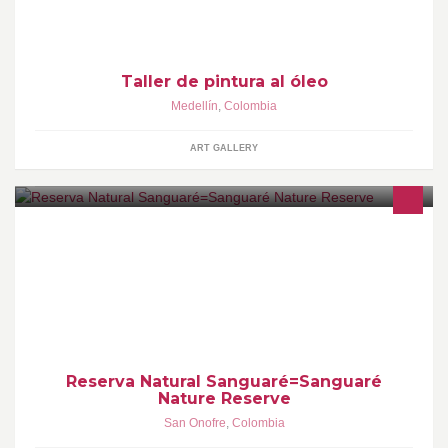
tallerdepinturaaloleo@gmail.com
Taller de pintura al óleo
Medellín
,
Colombia
ART GALLERY
Centro Natural turístico Ecológico=Natural Ecological Tourist
Center
Reserva Natural Sanguaré=Sanguaré
Nature Reserve
San Onofre
,
Colombia