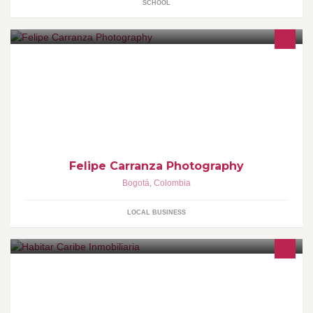
SCHOOL
Portraiture and Wedding Photography based in Bogotá,
Colombia.
Felipe Carranza Photography
Bogotá
,
Colombia
LOCAL BUSINESS
Somos una empresa inmobiliaria con amplia experiencia.
Tenemos captaciones de apartamentos, casas coloniales, lotes