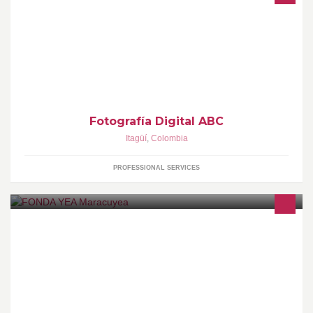
Servicios de fotografía digital, Eventos Sociales ( Bautizos,
primeras comuniones, cumpleaños, bodas, grados, 15 Años. etc.)
Fotografía Digital ABC
Itagüí
,
Colombia
PROFESSIONAL SERVICES
FONDA YEA MARACUYEA TE OFRECE UNA MUY BUENA
ATENCIÓN, DISTINTOS GENEROS MUSICALES RANCHERAS,
POPULAR, ROMANTICA