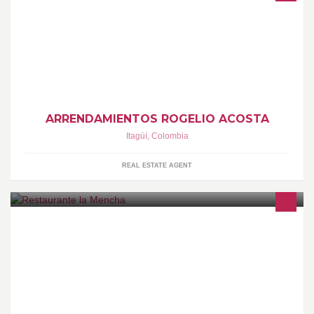
Arrendamientos rogelio acosta es la empresa inmobiliaria que
exige la sociedad de hoy, apoyada en sus 3 grandes pilares
cumplimiento,solidez y experiencia estará siempre disponible
para usted con el objetivo de ayudarle.
ARRENDAMIENTOS ROGELIO ACOSTA
Itagüí
,
Colombia
REAL ESTATE AGENT
Es tu mejor sitio para disfrutar de deliciosos menus