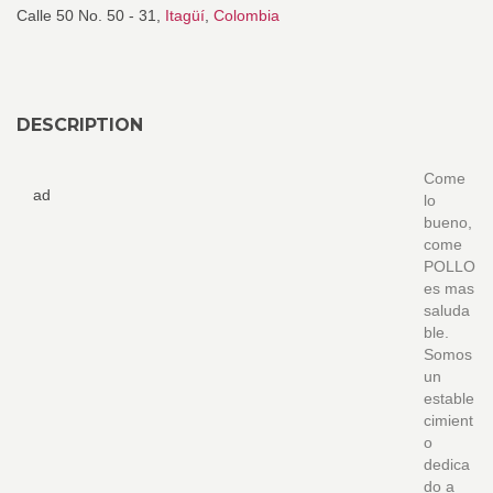
Calle 50 No. 50 - 31,
Itagüí
,
Colombia
DESCRIPTION
Come
ad
lo
bueno,
come
POLLO
es mas
saluda
ble.
Somos
un
estable
cimient
o
dedica
do a