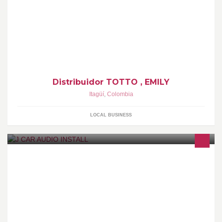
Venta de morrales, bolsos, manos libres, billeteras, maletas, entre
otros. De las marcas TOTTO, Nicole Lee, Nike, Carolina Herrera,
entre otras.
Distribuidor TOTTO , EMILY
Itagüí
,
Colombia
LOCAL BUSINESS
venta e instalación de sonido y accesorios para todo tipo de
vehículo.