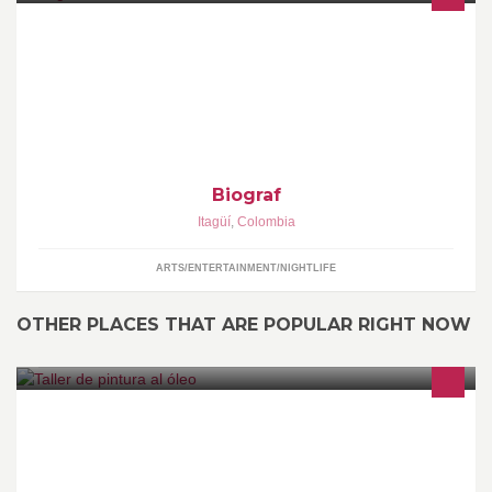
Retoque digital, papelería comercial, corporativa, litografía,
impresión de fotografía, photobook, álbum, mdf , diseño gráfico en
general
Biograf
Itagüí
,
Colombia
ARTS/ENTERTAINMENT/NIGHTLIFE
OTHER PLACES THAT ARE POPULAR RIGHT NOW
Telefono fijo: 311 21 39 Teléfono celular : 315 423 71 70
Dirección: calle 10 # 43 c - 81 Correo electrónico: