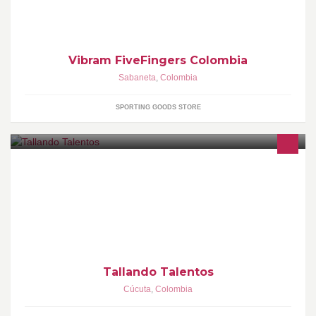
realizar cualquier actividad.
Vibram FiveFingers Colombia
Sabaneta
,
Colombia
SPORTING GOODS STORE
TALLANDO TALENTOS ES UNA ACADEMIA AL SERVICIO DEL
ARTE, LA PINTURA, MÚSICA, DANZA,etc.LLAMANOS SI
DESEAS APRENDER .Tel (057)5719997 whassapp 3008802770
Tallando Talentos
Cúcuta
,
Colombia