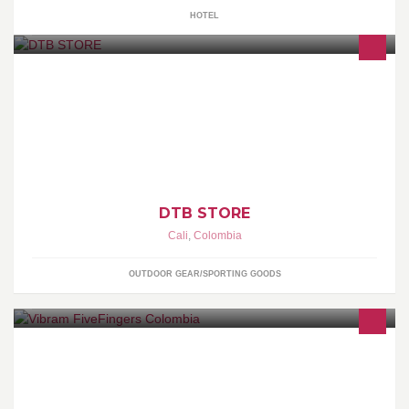
HOTEL
Dar a conocer nuestro proyecto empresarial de venta de
mercancía en general y de paso poder brindar una oportunidad
financiera y personal
DTB STORE
Cali
,
Colombia
OUTDOOR GEAR/SPORTING GOODS
Vibram FiveFingers, un calzado único que permite experimentar
la comodidad de andar descalzo y la protección necesaria para