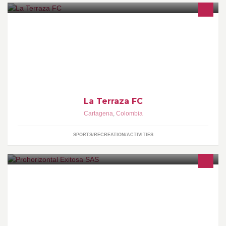
Dos Canchas sintéticas de Futbol 5... con todas las comodidades
para organizar tu evento Deportivo, amplios parqueaderos,
emergencia Ami ,CC SAn Felipe
La Terraza FC
Cartagena
,
Colombia
SPORTS/RECREATION/ACTIVITIES
ASESORÍA JURÍDICA Y CONTABLE ESPECIALIZADA PARA LAS
PROPIEDADES HORIZONTALES.