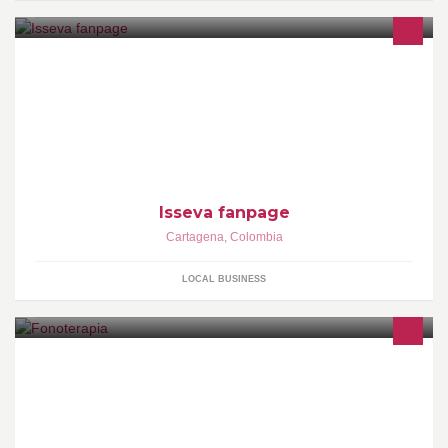
Email: issevajoyas@hotmail.com Cartagena, Colombia,
Suramérica. Diseñadora: Paola A. Zea Wsapp: 3002977325
Isseva fanpage
Cartagena
,
Colombia
LOCAL BUSINESS
Somos Un Centro de Fonoaudiología especializado en las áreas
de lenguaje, audición y aprendizaje.