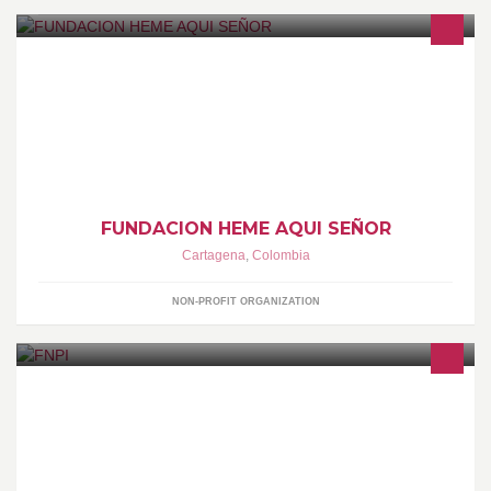
Centro de rehabilitacion cristiano para hombres y mujeres adictos
a las drogas y el alcohol.
FUNDACION HEME AQUI SEÑOR
Cartagena
,
Colombia
NON-PROFIT ORGANIZATION
Conoce nuestras actividades, convocatorias y artículos
recomendados de periodismo en www.fnpi.org También síguenos
en Twitter: http://twitter.com/fnpi_org y LinkedIn: http://bit.ly/daIbyV