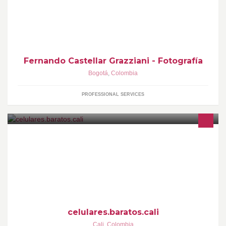
Fotografía de Moda, Publicitaria, Gastronomica, de Producto y
Arquitectonica .
Fernando Castellar Grazziani - Fotografía
Bogotá
,
Colombia
PROFESSIONAL SERVICES
LOS MEJORES PRECIOS EN TELEFONIA CELULAR EN CALI
WHATSAPP Y CELULAR 304-5254499 pin 25F5D5BF DIR
CARRERA 5 # 26-46
celulares.baratos.cali
Cali
,
Colombia