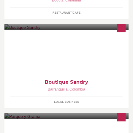
Bogotá
,
Colombia
RESTAURANT/CAFE
ponte kiut en Boutique Sandry venta ropa americana bolsos,
carteras, accesorios y zapatos
Boutique Sandry
Barranquilla
,
Colombia
LOCAL BUSINESS