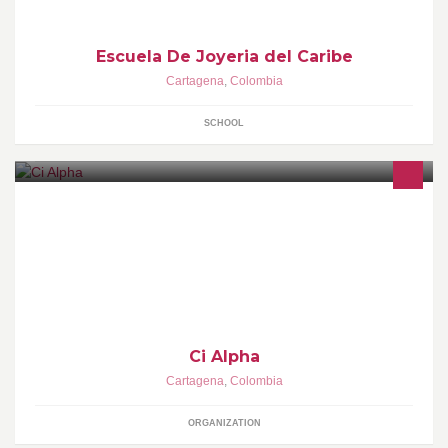
Escuela De Joyeria del Caribe
Cartagena
,
Colombia
SCHOOL
Somos una organización que ofrece un servicio integral en
cuanto a comunicación gráfica, planeación de estrategias
creativas y de mercadeo.
Ci Alpha
Cartagena
,
Colombia
ORGANIZATION