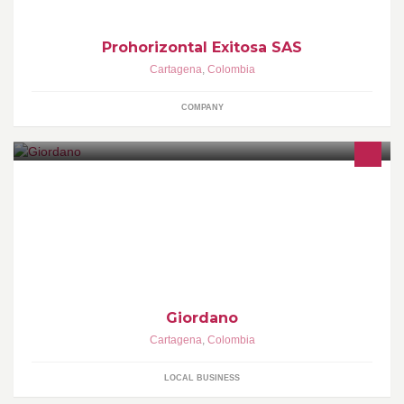
Prohorizontal Exitosa SAS
Cartagena
,
Colombia
COMPANY
BULLi, Mas que un almacen es una pasión, Una Experiencia
placentera para tus sentidos asesoría profesional, modelos
exclusivos y la mejor atención
Giordano
Cartagena
,
Colombia
LOCAL BUSINESS