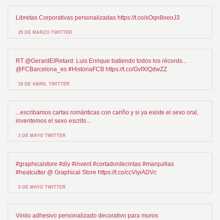
Libretas Corporativas personalizadas https://t.co/xOqn8oeoJ3
29 DE MARZO TWITTER
RT @GerardElRetard: Luis Enrique batiendo todos los récords...
@FCBarcelona_es #HistoriaFCB https://t.co/GvfXlQdwZZ
18 DE ABRIL TWITTER
...escribamos cartas románticas con cariño y si ya existe el sexo oral,
inventemos el sexo escrito...
3 DE MAYO TWITTER
#graphicalstore #diy #invent #cortadordecintas #marquillas
#heatcutter @ Graphical Store https://t.co/ccViyiADVc
5 DE MAYO TWITTER
Vinilo adhesivo personalizado decorativo para muros