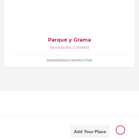
Parque y Grama es una linea de servicio de INGCAF SAS
dedicada al diseño, construcción y mantenimiento de espacios
recreativos y deportivos.
Parque y Grama
Barranquilla
,
Colombia
ENGINEERING/CONSTRUCTION
Add Your Place