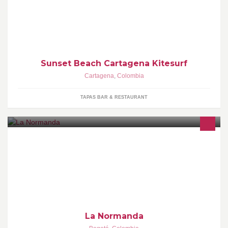
Sunset Beach Zona Norte Playa del Hotel Auaecoco Diagonal al
Sonesta Bar Restaurante Pet Friendly Deportes Náuticos
Eventos, Matrimonios, empresariales
Sunset Beach Cartagena Kitesurf
Cartagena
,
Colombia
TAPAS BAR & RESTAURANT
LA NORMANDA EXPRESS ES UN SITIO AGRADABLE Y
TRANQUILO PARA IR A ALMORZAR OFRECE UN MENU
VARIADO Y BALANCEADO BUSCANDO SERVIR LO QUE EL
CLIENTE DESEA COMER
La Normanda