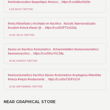
#vinilodecorativo #papeltapiz #muros… https://t.co/d6kzHtz0tv
5 DE MAYO TWITTER
#reloj #diseñado y #cortado en #acrilico . #acrylic #personalizado
#custom #clock #laser @… https://t.co/0OPT2c0Zdq
23 DE JULIO TWITTER
#aviso en #acrilico #volumetrico . #channelletters #avisovolumetrico
#avisoenacrilico… https://t.co/5KuYhC5Ifp
30 DE AGOSTO TWITTER
#avisovolumetrico #acrilico #aviso #volumetrico #cartagena #like4like
#meza #męża #restaurante… https://t.co/0aT3GFzV2A
10 DE SEPTIEMBRE TWITTER
NEAR GRAPHICAL STORE