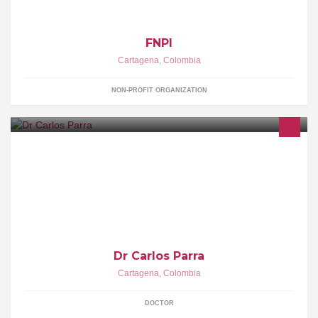
FNPI
Cartagena
,
Colombia
NON-PROFIT ORGANIZATION
Odontólogo Especialista en: Rehabilitación Oral, Estética Dental
e Implantología.
Dr Carlos Parra
Cartagena
,
Colombia
DOCTOR