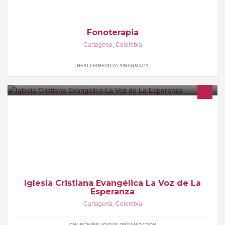
Fonoterapia
Cartagena
,
Colombia
HEALTH/MEDICAL/PHARMACY
Lugar de esperanza para todos aquel que tenga problemas y
necesite consultar a Dios.
Iglesia Cristiana Evangélica La Voz de La
Esperanza
Cartagena
,
Colombia
CHURCH/RELIGIOUS ORGANIZATION