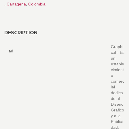
,
Cartagena
,
Colombia
DESCRIPTION
Graphi
ad
cal - Es
un
estable
cimient
o
comerc
ial
dedica
do al
Diseño
Grafico
y a la
Publici
dad,