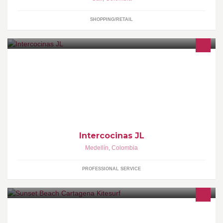
SHOPPING/RETAIL
Somos empresa fabricante de Cocinas integrales, Closet,
Muebles de baño, escritorios, muebles de entretenimiento y todo
lo relacionado con la madera
Intercocinas JL
Medellín
,
Colombia
PROFESSIONAL SERVICE