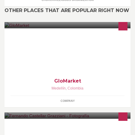
OTHER PLACES THAT ARE POPULAR RIGHT NOW
“Somos la extensión de su empresa en negociaciones con Asia,
garantizando calidad, seguridad, eficiencia y precios competitivos
en nuestras transacciones"
GloMarket
Medellín
,
Colombia
COMPANY