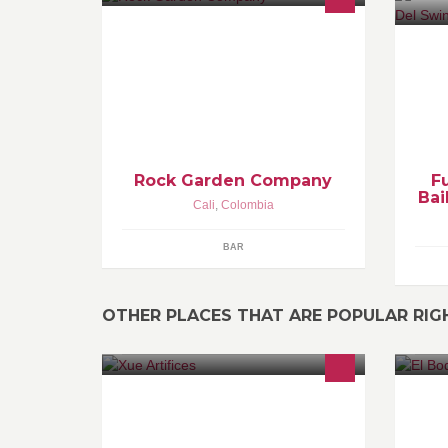
En ROCK GARDEN COMPANY
Fu
puedes disfrutar de los mejores
Ab
clásicos del Rock Anglo y en
(a
Español de los 80/90¨s, la música de
hoy y de siempre.
Rock Garden Company
F
Bai
Cali
,
Colombia
BAR
OTHER PLACES THAT ARE POPULAR RI
Xues Artifices es un local liderado
He