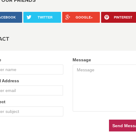
YOUR FRIENDS
ACEBOOK
TWITTER
GOOGLE+
PINTEREST
ACT
e
Message
l Address
ect
Send Mess