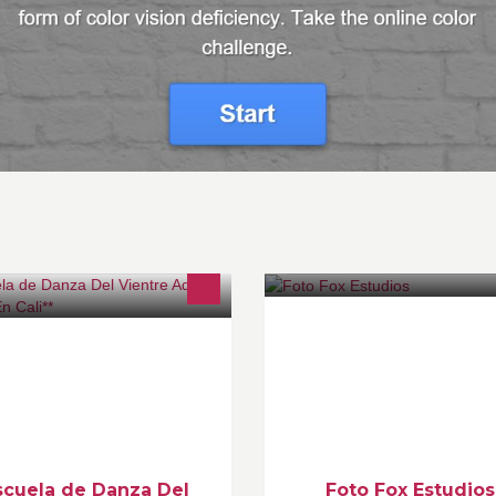
cuentra tu sensualidad y la
Centro Comercial Palmetto Pl
monía Entre cuerpo y mente...
Local 268 Teléfono 396 79 35
scubre la magia del movimiento
Celular/ whatsapp : 316 579 0
cho mujer Desde la danza del
Contáctenos para tomar las fot
entre.
sus eventos.
scuela de Danza Del
Foto Fox Estudios