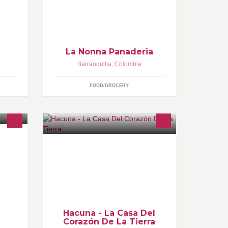
La Nonna Panaderia
Barranquilla
,
Colombia
FOOD/GROCERY
Centro de Bienestar y Formación
ado
n
Hacuna - La Casa Del
Corazón De La Tierra