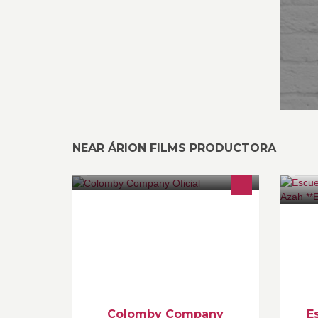
NEAR ÁRION FILMS PRODUCTORA
ColombyCompany Más que una
En
Agencia Digital, es una agencia
ar
compuesta por un equipo de
De
profesionales y empíricos que aman
he
su profesión.
vi
Colomby Company
E