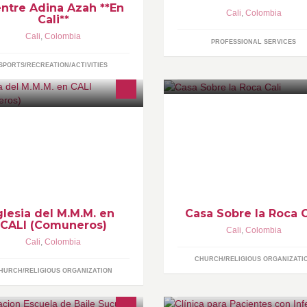
entre Adina Azah **En
Cali
,
Colombia
Cali**
Cali
,
Colombia
PROFESSIONAL SERVICES
SPORTS/RECREATION/ACTIVITIES
ntact Center: (2) 393 91 92 Portal
"Por tanto, todo el que me oye 
b: http://www.iglesiammmcali.org
palabras y las pone en práctic
mail: info@iglesiammmcali.org
como un hombre prudente que
ticiones@iglesiammmcali.org
construyó su Casa Sobre la Ro
stor@iglesiammmcali.org
Mateo 7:24 Casa Sobre la Roc
Iglesia Cristiana Integral
glesia del M.M.M. en
Casa Sobre la Roca C
CALI (Comuneros)
Cali
,
Colombia
Cali
,
Colombia
CHURCH/RELIGIOUS ORGANIZATI
HURCH/RELIGIOUS ORGANIZATION