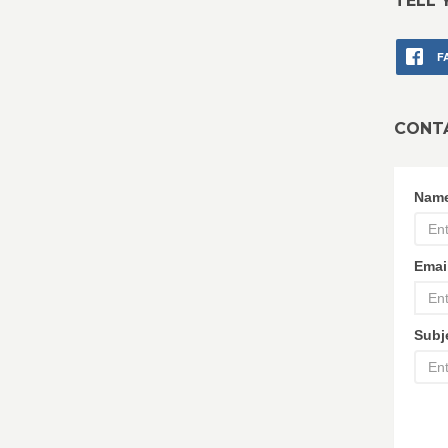
TELL 
F
CONT
Nam
Emai
Subj