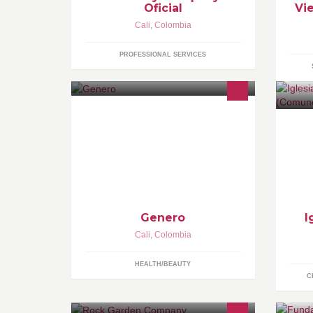
Oficial
Vi
Cali
,
Colombia
PROFESSIONAL SERVICES
Llámenos PBX Cali - Colombia:
Co
(572) 4844605 Cel. 3168853351
We
WEB:
E-
http://www.fajasyropacolombianaalp
pe
ormayor.com y
pa
http://www.genero.com.co
Genero
I
Cali
,
Colombia
HEALTH/BEAUTY
C