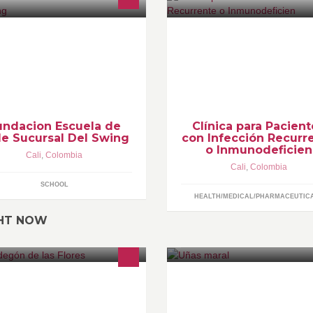
ndación sin ánimo de lucro.
Nace del esfuerzo y trabajo co
alada por la asobasalsa
entre Infectólogos, Pediatras e
sociación de bailarines de salsa).
Inmunológos con el fin de ofre
una opción de manejo a pacie
con sospecha de inmunodefici
primarias en el Occidente
Colombiano.
undacion Escuela de
Clínica para Pacient
le Sucursal Del Swing
con Infección Recurr
o Inmunodeficien
Cali
,
Colombia
Cali
,
Colombia
SCHOOL
HEALTH/MEDICAL/PHARMACEUTIC
GHT NOW
rmosos arreglos florales, con
manicure y pedicure, decoraci