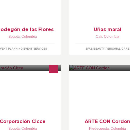
vios nacionales e internacionales.
uñas
alización de eventos como:
trimonios, primeras comuniones,
ince años y otros.
Bodegón de las Flores
Uñas maral
Bogotá
,
Colombia
Cali
,
Colombia
VENT PLANNING/EVENT SERVICES
SPAS/BEAUTY/PERSONAL CARE
rporacion CICCE Instituto
Ofrecemos artesanías en barro
lombiano de Cualificación
decoradas con cordón texturiz
presarial
como el cliente la desee
Corporación Cicce
ARTE CON Cordo
Bogotá
,
Colombia
Piedecuesta
,
Colombia