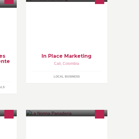
njunto
Nuestro trabajo es hacer posible y
real lo que a simple vista y para
cer
muchos parece imposible de
ntes
realizar.
encias
es
In Place Marketing
ente
Cali
,
Colombia
LOCAL BUSINESS
ALS
ón de
La Nonna panadería en Barranquilla