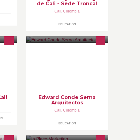
de Cali - Sede Troncal
Cali
,
Colombia
EDUCATION
estas
ES UNA OFICINA DE DISEÑO Y
a es
CONSULTORIA DE PROYECTOS
ARQUITECTONICOS URBANOS Y
ca."
PAISAJE, BUSCANDO QUE SUS
a -
PROYECTOS BENEFICIEN LA
COMUNIDAD Y SU ENTORNO.
ali
Edward Conde Serna
Arquitectos
Cali
,
Colombia
ON
EDUCATION