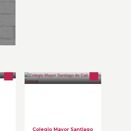
aza
Forma personas íntegras que, desde
el Evangelio y apoyados en
8 03
procesos innovadores de carácter
os de
pedagógico, científico y técnico.
Colegio Mayor Santiago