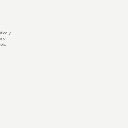
afico y
lo y
web.