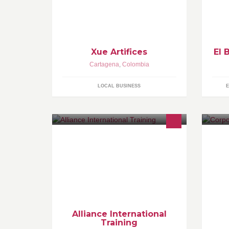
por artistas del tattoo y piercing. Arte
en
con propósito: Protección y activismo
Re
animal en Cartagena de Indias.
ma
qu
Xue Artifices
El 
Cartagena
,
Colombia
LOCAL BUSINESS
E
Co
Visita www.aitcolombia.com
Co
Em
Alliance International
Training