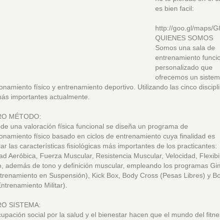
es bien facil:
http://goo.gl/maps/
QUIENES SOMOS
Somos una sala de
entrenamiento funci
personalizado que
ofrecemos un siste
onamiento físico y entrenamiento deportivo. Utilizando las cinco discipl
más importantes actualmente.
RO MÉTODO:
 de una valoración física funcional se diseña un programa de
onamiento físico basado en ciclos de entrenamiento cuya finalidad es
lar las características fisiológicas más importantes de los practicantes:
d Aeróbica, Fuerza Muscular, Resistencia Muscular, Velocidad, Flexibi
io, además de tono y definición muscular, empleando los programas Gi
trenamiento en Suspensión), Kick Box, Body Cross (Pesas Libres) y B
trenamiento Militar).
O SISTEMA:
upación social por la salud y el bienestar hacen que el mundo del fitn