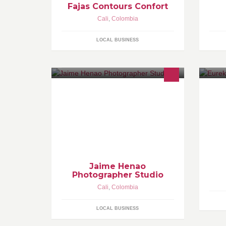
Fajas Contours Confort
Cali
,
Colombia
LOCAL BUSINESS
Fotografia Profesional Cel 311 609
Eu
8363, mail jaimehf@hotmail.com
de
di
Jaime Henao
Photographer Studio
Cali
,
Colombia
LOCAL BUSINESS