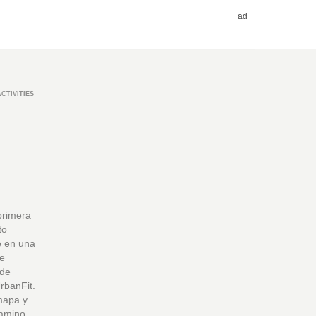
ad
CTIVITIES
 primera
to
te en una
de
 de
rbanFit.
 mapa y
camino,