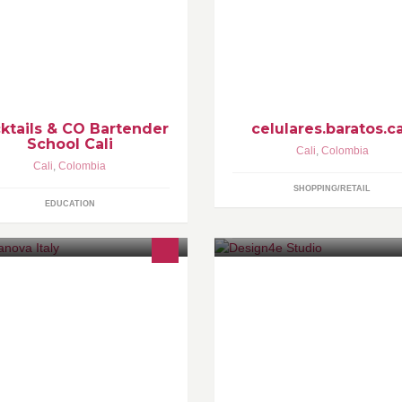
rtenders y mixólogos
TELEFONIA CELULAR EN CAL
ofesionales de la ciudad de
WHATSAPP Y CELULAR 304-
dellín y Cali. Desde el 2007
5254499 pin 25F5D5BF DIR
mos realizado múltiples
CARRERA 5 # 26-46
tividades publicas para la
omoción, tecnificación y
gnificación de la profesión
xológica.
ktails & CO Bartender
celulares.baratos.ca
School Cali
Cali
,
Colombia
Cali
,
Colombia
SHOPPING/RETAIL
EDUCATION
a experiencia única de shopping
DISEÑO WEB PARA
 la ciudad de Cali, traemos lo
RESTAURANTES, RESTAURA
jor de italia a tu ciudad.
BRANDING, FOTOGRAFÍA DE
ALIMENTOS, ESTRATEGIAS 
MERCADEO DIGITAL, ANALIT
WEB