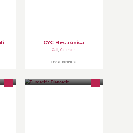
I
marcas en audio e iluminación
profesional, con precios muy
competitivos , y 100 % de
originalidad.
li
CYC Electrónica
Cali
,
Colombia
LOCAL BUSINESS
Centro de entrenamiento
NT
Internacional en Urgencias y
Emergencias Médicas. Certificados
DE
Nacional e Internacional.
ICA
info@diancecht.org
www.diancecht.org