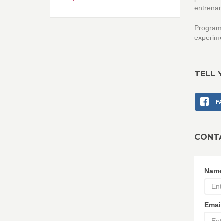
entrenam
Programa
experime
TELL 
F
CONT
Nam
Emai