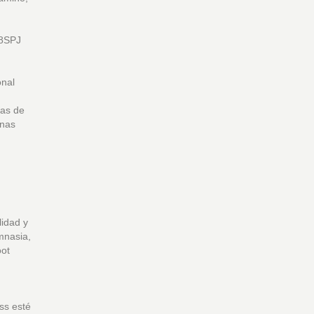
G8SPJ
onal
mas de
inas
lidad y
mnasia,
oot
ess esté