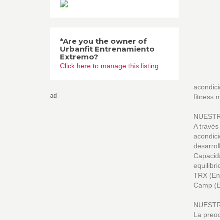
*Are you the owner of
Urbanfit Entrenamiento
Extremo?
Click here to manage this listing.
acondici
ad
fitness 
NUEST
A través
acondici
desarrol
Capacida
equilibr
TRX (En
Camp (En
NUESTR
La preoc