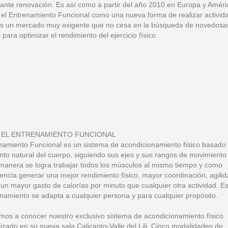
ante renovación. Es así como a partir del año 2010 en Europa y Améri
el Entrenamiento Funcional como una nueva forma de realizar activid
 Es un mercado muy exigente que no cesa en la búsqueda de novedosa
 para optimizar el rendimiento del ejercicio físico.
 EL ENTRENAMIENTO FUNCIONAL
namiento Funcional es un sistema de acondicionamiento físico basado 
to natural del cuerpo, siguiendo sus ejes y sus rangos de movimiento 
manera se logra trabajar todos los músculos al mismo tiempo y como
ncia generar una mejor rendimiento físico, mayor coordinación, agilid
un mayor gasto de calorías por minuto que cualquier otra actividad. Es
namiento se adapta a cualquier persona y para cualquier propósito.
amos a conocer nuestro exclusivo sistema de acondicionamiento físico
izado en su nueva sala Calicanto-Valle del Lili. Cinco modalidades de