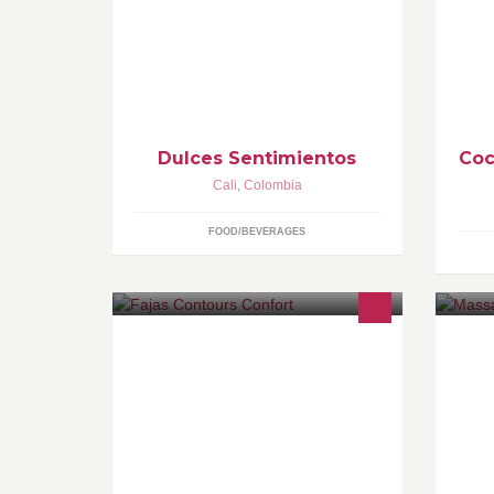
totalmente naturales Esperamos que
ba
cuando tengas un acontecimiento
pr
importante nos tengas en cuenta
Me
para que tu festejo sea unico e
he
inolvidable . contacto : 3126859 -
ac
3154725611 Cali - Colombia
pr
di
mi
Dulces Sentimientos
Coc
Cali
,
Colombia
FOOD/BEVERAGES
Empresa de confección de prendas
Un
especializadas, diseñadas solo para
en
ti, con sus lineas Medical Support,
me
Contours Confort y Contours
Maternity