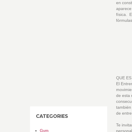
en const
aparece 
física.
fórmulas
QUE ES
El Entre
movimien
de esta 
consecue
también 
de entre
CATEGORIES
Te invit
Gym
personal