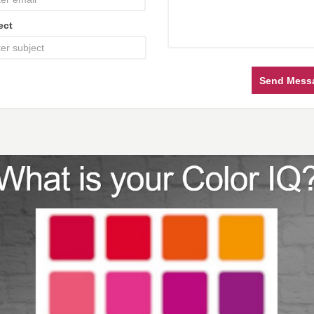
ect
Send Mess