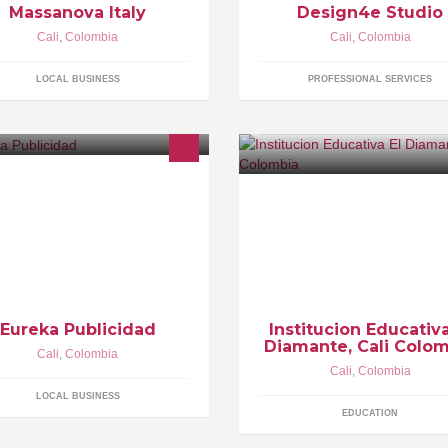
Massanova Italy
Design4e Studio
Cali
,
Colombia
Cali
,
Colombia
LOCAL BUSINESS
PROFESSIONAL SERVICES
reka publicidad es una empresa
VISIÓN. La INSTITUCIÓN
dicada a la creación y diseño de
EDUCATIVA EL DIAMANTE, al 
ferentes piezas publicitarias
será reconocida como una
Institución modelo en la educa
media técnica en la comuna 1
Santiago de Cali y referente pa
desarrollo social de la comuni
Eureka Publicidad
Institucion Educativa
Diamante, Cali Colo
Cali
,
Colombia
Cali
,
Colombia
LOCAL BUSINESS
EDUCATION