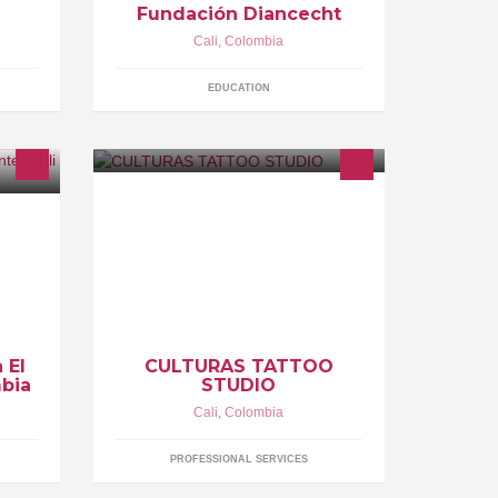
Fundación Diancecht
Cali
,
Colombia
EDUCATION
CULTURAS TATTOO
2017,
STUDIO..cali"JOHN MORALES."
ción
3 de
ra el
dad
 El
CULTURAS TATTOO
mbia
STUDIO
Cali
,
Colombia
PROFESSIONAL SERVICES