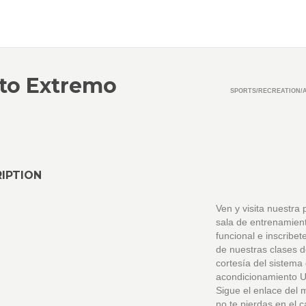
to Extremo
SPORTS/RECREATION/A
IPTION
Ven y visita nuestra
sala de entrenamien
funcional e inscribe
de nuestras clases 
cortesía del sistema
acondicionamiento U
Sigue el enlace del
no te pierdas en el 