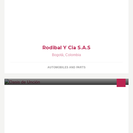
RODIBAL Y CIA S.A.S Es una empresa colombiana importadora
de auto-partes para los sectores automotriz, agrícola e industrial
que distribuye a nivel nacional, con presencia en el mercado
desde el año 2.000.
Rodibal Y Cia S.A.S
Bogotá
,
Colombia
AUTOMOBILES AND PARTS
SU PRESENCIA ES LO UNICO QUE PUEDE CAMBIAR
NUESTRAS VIDAS · Dirigida por los pastores Jorge y Yuly
Herrera.