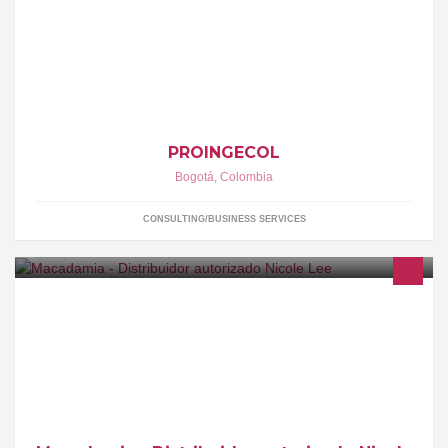
PROINGECOL LTDA, compañía colombiana de prestación de
servicios de ingeniería, consultoría e interventoría.
www.proingecol.com
PROINGECOL
Bogotá
,
Colombia
CONSULTING/BUSINESS SERVICES
Distribuidor para Colombia de bolsos Nicole Lee originales.