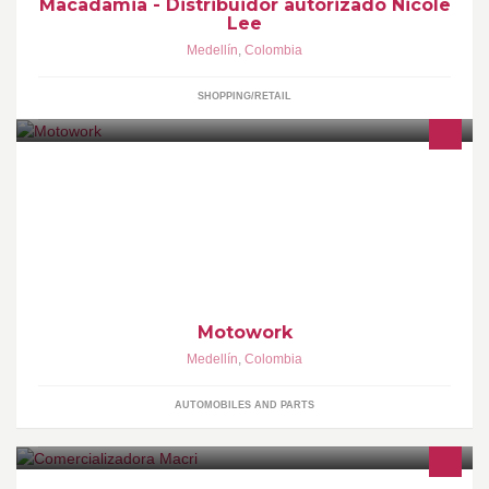
Macadamia - Distribuidor autorizado Nicole
Lee
Medellín
,
Colombia
SHOPPING/RETAIL
Reconocidos por su larga trayectoria y experiencia en la
importación de repuestos y accesorios para todas las marcas.
http://www.motowork.co/
Motowork
Medellín
,
Colombia
AUTOMOBILES AND PARTS