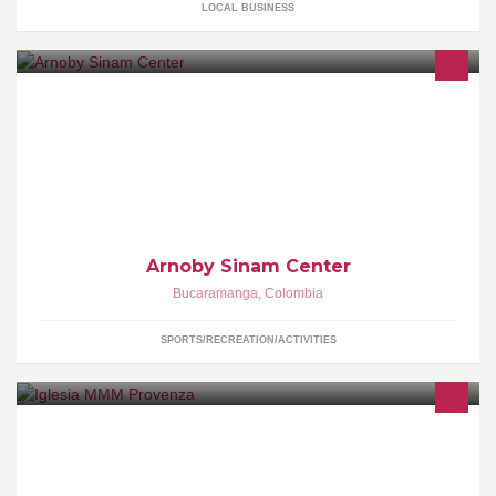
LOCAL BUSINESS
Centro de acondicionamiento físico, militar y Artes Marciales
Arnoby Sinam Center
Bucaramanga
,
Colombia
SPORTS/RECREATION/ACTIVITIES
Este es el fan-page oficial de la Iglesia Pentecostés del
Movimiento Misionero Mundial Colombia – Provenza Ubicada en
la Cra. 22 N° 110 – 28.