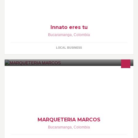
Innato eres tu
Bucaramanga
,
Colombia
LOCAL BUSINESS
Vestimos sus obras de arte, fotos familiares, afiches, diplomas
(entre otros) con las mejores molduras y productos que se
encuentran en el mercado.
MARQUETERIA MARCOS
Bucaramanga
,
Colombia