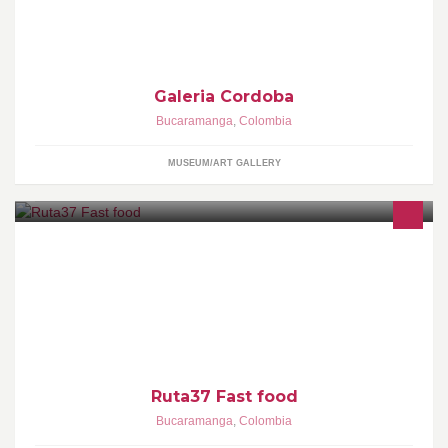
Galeria Cordoba
Bucaramanga
,
Colombia
MUSEUM/ART GALLERY
El mejor sabor, Calidad, variedad, servicio y economía que
encontraras en la Ciudad Bonita... RUTA37 FAST FOOD. TE
ESPERAMOS!!!
Ruta37 Fast food
Bucaramanga
,
Colombia