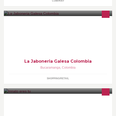
COMPANY
Cosmética 100% Natural 3 Piso Local 359, c.c. El Cacique (Telf.
6960729)
La Jaboneria Galesa Colombia
Bucaramanga
,
Colombia
SHOPPING/RETAIL
Innato es una empresa Colombiana ubicada en Santander,
enfocada a satisfacer las necesidades de la mujer. diseñando
confeccionando y comercializando prend