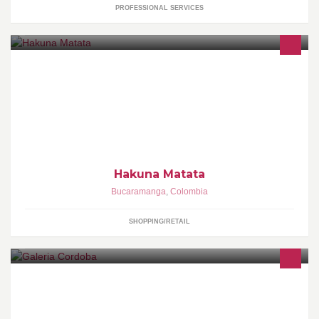
PROFESSIONAL SERVICES
Somo una tienda virtual contamos con un punto de visita en
sanfrancisco bucaramanga somos la mejor tienda del mercado y
con los mejorea precios pregunta
Hakuna Matata
Bucaramanga
,
Colombia
SHOPPING/RETAIL
Galeria arte y Marqueteria