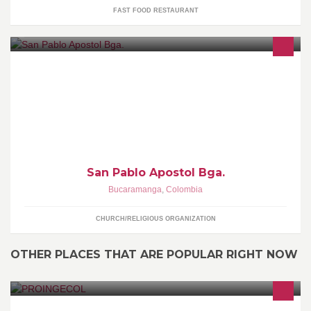
FAST FOOD RESTAURANT
Parroquia San Pablo Apósol Bucaramanga 6375657
sanpabloapostol_2612@hotmail.com
San Pablo Apostol Bga.
Bucaramanga
,
Colombia
CHURCH/RELIGIOUS ORGANIZATION
OTHER PLACES THAT ARE POPULAR RIGHT NOW