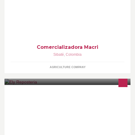
Empresa dedicada al sector agrícola, importadora de diferentes
variedades de plantas de fresa y lo necesario para la realización
del cultivo de fresa.
Comercializadora Macri
Sibaté
,
Colombia
AGRICULTURE COMPANY
Con ingredientes naturales, amor y alegría, permitenos ser tu
dulce compañía en cada celebración de tu vida.