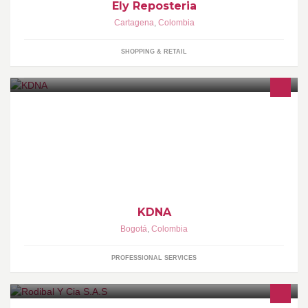
Ely Reposteria
Cartagena
,
Colombia
SHOPPING & RETAIL
Multidisciplinario estudio de Diseño creado por el Director Visual
y fotógrafo JHON CADENA (JONKDNA) con más de 15 años de
experiencia en la industria.
KDNA
Bogotá
,
Colombia
PROFESSIONAL SERVICES