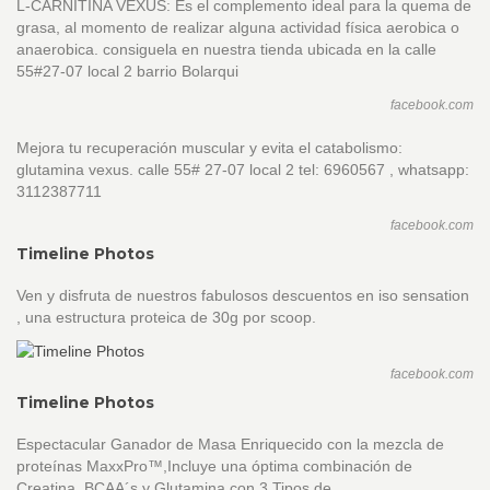
L-CARNITINA VEXUS: Es el complemento ideal para la quema de
grasa, al momento de realizar alguna actividad física aerobica o
anaerobica. consiguela en nuestra tienda ubicada en la calle
55#27-07 local 2 barrio Bolarqui
facebook.com
Mejora tu recuperación muscular y evita el catabolismo:
glutamina vexus. calle 55# 27-07 local 2 tel: 6960567 , whatsapp:
3112387711
facebook.com
Timeline Photos
Ven y disfruta de nuestros fabulosos descuentos en iso sensation
, una estructura proteica de 30g por scoop.
facebook.com
Timeline Photos
Espectacular Ganador de Masa Enriquecido con la mezcla de
proteínas MaxxPro™,Incluye una óptima combinación de
Creatina, BCAA´s y Glutamina con 3 Tipos de