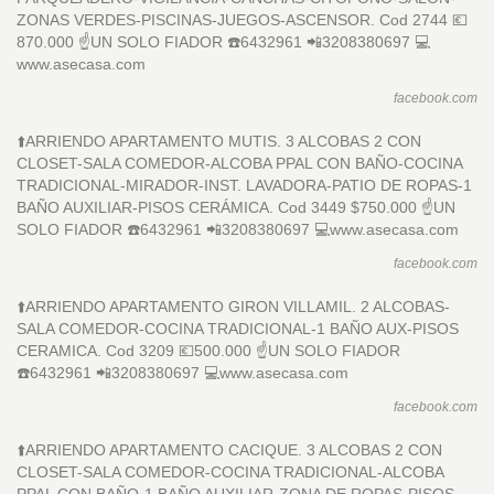
ZONAS VERDES-PISCINAS-JUEGOS-ASCENSOR. Cod 2744 💶
870.000 ☝️UN SOLO FIADOR ☎️6432961 📲3208380697 💻
www.asecasa.com
facebook.com
⬆️ARRIENDO APARTAMENTO MUTIS. 3 ALCOBAS 2 CON
CLOSET-SALA COMEDOR-ALCOBA PPAL CON BAÑO-COCINA
TRADICIONAL-MIRADOR-INST. LAVADORA-PATIO DE ROPAS-1
BAÑO AUXILIAR-PISOS CERÁMICA. Cod 3449 $750.000 ☝️UN
SOLO FIADOR ☎️6432961 📲3208380697 💻www.asecasa.com
facebook.com
⬆️ARRIENDO APARTAMENTO GIRON VILLAMIL. 2 ALCOBAS-
SALA COMEDOR-COCINA TRADICIONAL-1 BAÑO AUX-PISOS
CERAMICA. Cod 3209 💶500.000 ☝️UN SOLO FIADOR
☎️6432961 📲3208380697 💻www.asecasa.com
facebook.com
⬆️ARRIENDO APARTAMENTO CACIQUE. 3 ALCOBAS 2 CON
CLOSET-SALA COMEDOR-COCINA TRADICIONAL-ALCOBA