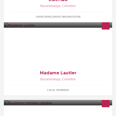
Bucaramanga
,
Colombia
CHURCH/RELIGIOUS ORGANIZATION
Lencería para dama llena de sensualidad y muy femenina.
Atención personalizada. ENVIÓ A TODA COLOMBIA
Madame Lautier
Bucaramanga
,
Colombia
LOCAL BUSINESS
En esta nueva administración ofrecemos variedad, calidad y