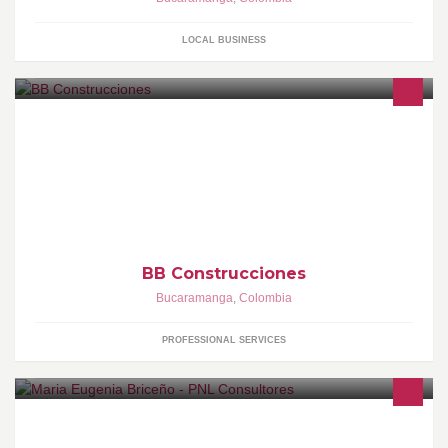
LOCAL BUSINESS
Somos una empresa familiar Ing Beltrán Becerra, con un alto
sentido de responsabilidad y larga experiencia en el sector de la
ingeniería y la construcción.
BB Construcciones
Bucaramanga
,
Colombia
PROFESSIONAL SERVICES
Expertos en Programación Neurolingüistica