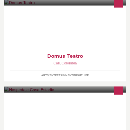
Fundación Domus Teatro
Domus Teatro
Cali
,
Colombia
ARTS/ENTERTAINMENT/NIGHTLIFE
Habitaciones amobladas por días, semanas y meses. ambiente
familiar.