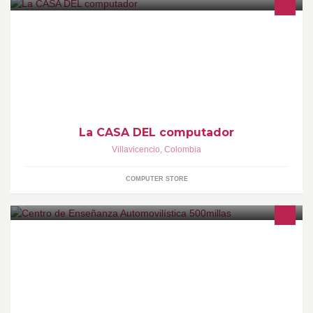
Somos una empresa líder en Villavicencio en la comercialización
de equipos usados de mediana y alta gama, con una trayectoria
de 7 años cumpliendo con los más altos estándares de calidad
en nuestros productos.
La CASA DEL computador
Villavicencio
,
Colombia
COMPUTER STORE
Somos un centro de enseñanza automovilística, orientado a la
formación de ciudadanos conductores, especializados en
creación de espacios armónicos viales.