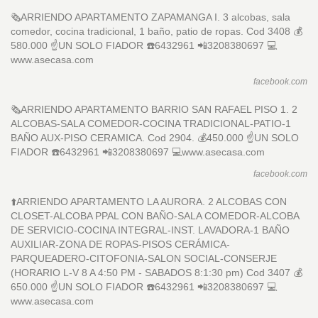
🗞ARRIENDO APARTAMENTO ZAPAMANGA I. 3 alcobas, sala
comedor, cocina tradicional, 1 baño, patio de ropas. Cod 3408 💰
580.000 ☝️UN SOLO FIADOR ☎️6432961 📲3208380697 💻
www.asecasa.com
facebook.com
🗞ARRIENDO APARTAMENTO BARRIO SAN RAFAEL PISO 1. 2
ALCOBAS-SALA COMEDOR-COCINA TRADICIONAL-PATIO-1
BAÑO AUX-PISO CERAMICA. Cod 2904. 💰450.000 ☝️UN SOLO
FIADOR ☎️6432961 📲3208380697 💻www.asecasa.com
facebook.com
⬆️ARRIENDO APARTAMENTO LA AURORA. 2 ALCOBAS CON
CLOSET-ALCOBA PPAL CON BAÑO-SALA COMEDOR-ALCOBA
DE SERVICIO-COCINA INTEGRAL-INST. LAVADORA-1 BAÑO
AUXILIAR-ZONA DE ROPAS-PISOS CERÁMICA-
PARQUEADERO-CITOFONIA-SALON SOCIAL-CONSERJE
(HORARIO L-V 8 A 4:50 PM - SABADOS 8:1:30 pm) Cod 3407 💰
650.000 ☝️UN SOLO FIADOR ☎️6432961 📲3208380697 💻
www.asecasa.com