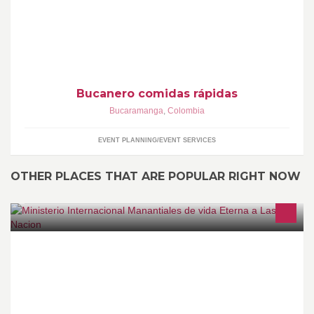
excelente atención...
Bucanero comidas rápidas
Bucaramanga
,
Colombia
EVENT PLANNING/EVENT SERVICES
OTHER PLACES THAT ARE POPULAR RIGHT NOW
SOMOS UN MINISTERIO INTEGRAL LLENO DEL AMOR Y LA
PRESENCIA DE DIOS QUE ESTABLECE EL EVANGELIO DEL
REINO UBICADO EN PARAGUAY CARTAGENA COLOMBIA