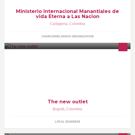
Ministerio Internacional Manantiales de
vida Eterna a Las Nacion
Cartagena
,
Colombia
CHURCH/RELIGIOUS ORGANIZATION
ropa formal e informal, tambien ropa casuel, de grandes marcas
The new outlet
Bogotá
,
Colombia
LOCAL BUSINESS