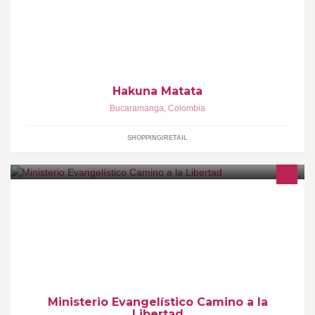
con los mejorea precios pregunta
Hakuna Matata
Bucaramanga
,
Colombia
SHOPPING/RETAIL
Toda la información de nuestro ministerio.
Ministerio Evangelístico Camino a la
Libertad