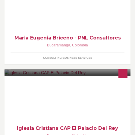
Maria Eugenia Briceño - PNL Consultores
Bucaramanga
,
Colombia
CONSULTING/BUSINESS SERVICES
LLAMADOS A TRAER EL PODER DIOS A ESTA GENERACIÓN,
NOS HEMOS LEVANTADO CON UNA VOZ PROFÉTICA, BAJO
UN GOBIERNO APOSTÓLICO.
Iglesia Cristiana CAP El Palacio Del Rey