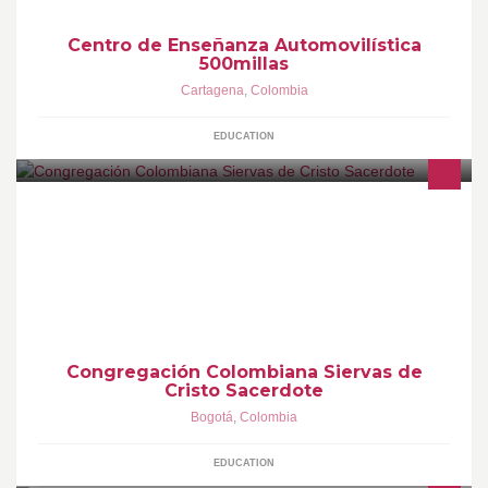
Centro de Enseñanza Automovilística
500millas
Cartagena
,
Colombia
EDUCATION
Somos un instituto religioso de derecho pontificio que glorifica el
Sacerdocio de Nuestro Señor Jesucristo a imitaciòn de Maria
Santísima y en íntima unión con Ella.
Congregación Colombiana Siervas de
Cristo Sacerdote
Bogotá
,
Colombia
EDUCATION