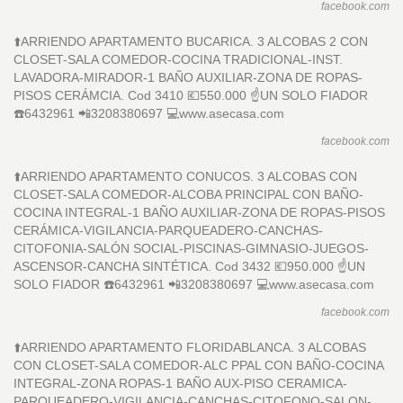
facebook.com
⬆️ARRIENDO APARTAMENTO BUCARICA. 3 ALCOBAS 2 CON
CLOSET-SALA COMEDOR-COCINA TRADICIONAL-INST.
LAVADORA-MIRADOR-1 BAÑO AUXILIAR-ZONA DE ROPAS-
PISOS CERÁMCIA. Cod 3410 💶550.000 ☝️UN SOLO FIADOR
☎️6432961 📲3208380697 💻www.asecasa.com
facebook.com
⬆️ARRIENDO APARTAMENTO CONUCOS. 3 ALCOBAS CON
CLOSET-SALA COMEDOR-ALCOBA PRINCIPAL CON BAÑO-
COCINA INTEGRAL-1 BAÑO AUXILIAR-ZONA DE ROPAS-PISOS
CERÁMICA-VIGILANCIA-PARQUEADERO-CANCHAS-
CITOFONIA-SALÓN SOCIAL-PISCINAS-GIMNASIO-JUEGOS-
ASCENSOR-CANCHA SINTÉTICA. Cod 3432 💶950.000 ☝️UN
SOLO FIADOR ☎️6432961 📲3208380697 💻www.asecasa.com
facebook.com
⬆️ARRIENDO APARTAMENTO FLORIDABLANCA. 3 ALCOBAS
CON CLOSET-SALA COMEDOR-ALC PPAL CON BAÑO-COCINA
INTEGRAL-ZONA ROPAS-1 BAÑO AUX-PISO CERAMICA-
PARQUEADERO-VIGILANCIA-CANCHAS-CITOFONO-SALON-