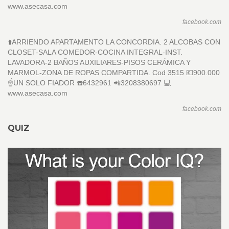
www.asecasa.com
facebook.com
⬆️ARRIENDO APARTAMENTO LA CONCORDIA. 2 ALCOBAS CON
CLOSET-SALA COMEDOR-COCINA INTEGRAL-INST.
LAVADORA-2 BAÑOS AUXILIARES-PISOS CERÁMICA Y
MARMOL-ZONA DE ROPAS COMPARTIDA. Cod 3515 💶900.000
☝️UN SOLO FIADOR ☎️6432961 📲3208380697 💻
www.asecasa.com
facebook.com
QUIZ