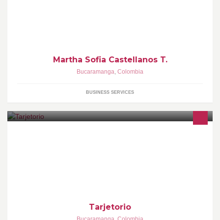
NAVIDEÑA, ILUMINACIÓN NAVIDEÑA, CENTROS
COMERCIALES.
Martha Sofia Castellanos T.
Bucaramanga
,
Colombia
BUSINESS SERVICES
Todo lo Relacionado con la publicidad
Tarjetorio
Bucaramanga
,
Colombia