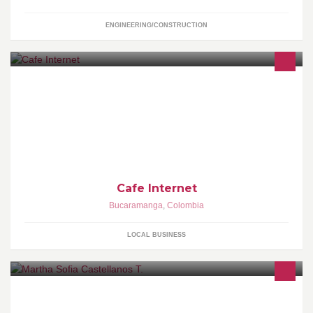
ENGINEERING/CONSTRUCTION
Venta de productos para café Internet y capacitación gratuita
Cafe Internet
Bucaramanga
,
Colombia
LOCAL BUSINESS
DISEÑO INTERIOR, DISEÑO Y FABRICACIÓN DE MUEBLES,
DISEÑO NAVIDAD MACRO Y FABRICACIÓN DE AMBIENTACIÓN