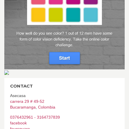
CONTACT
Asecasa
carrera 29 # 49-52
Bucaramanga
,
Colombia
0376432961 - 3164737839
facebook
foursquare