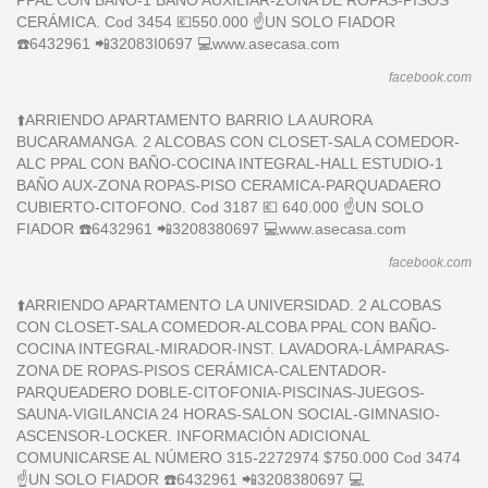
PPAL CON BAÑO-1 BAÑO AUXILIAR-ZONA DE ROPAS-PISOS
CERÁMICA. Cod 3454 💶550.000 ☝️UN SOLO FIADOR
☎️6432961 📲32083I0697 💻www.asecasa.com
facebook.com
⬆️ARRIENDO APARTAMENTO BARRIO LA AURORA
BUCARAMANGA. 2 ALCOBAS CON CLOSET-SALA COMEDOR-
ALC PPAL CON BAÑO-COCINA INTEGRAL-HALL ESTUDIO-1
BAÑO AUX-ZONA ROPAS-PISO CERAMICA-PARQUADAERO
CUBIERTO-CITOFONO. Cod 3187 💶 640.000 ☝️UN SOLO
FIADOR ☎️6432961 📲3208380697 💻www.asecasa.com
facebook.com
⬆️ARRIENDO APARTAMENTO LA UNIVERSIDAD. 2 ALCOBAS
CON CLOSET-SALA COMEDOR-ALCOBA PPAL CON BAÑO-
COCINA INTEGRAL-MIRADOR-INST. LAVADORA-LÁMPARAS-
ZONA DE ROPAS-PISOS CERÁMICA-CALENTADOR-
PARQUEADERO DOBLE-CITOFONIA-PISCINAS-JUEGOS-
SAUNA-VIGILANCIA 24 HORAS-SALON SOCIAL-GIMNASIO-
ASCENSOR-LOCKER. INFORMACIÓN ADICIONAL
COMUNICARSE AL NÚMERO 315-2272974 $750.000 Cod 3474
☝️UN SOLO FIADOR ☎️6432961 📲3208380697 💻