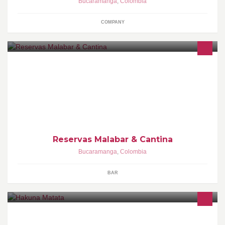
Bucaramanga
,
Colombia
COMPANY
PARA CUALQUIER OTRO TIPO DE RESERVA POR ESTE MEDIO
TAMBIEN PUEDES RESERVAR Y OBTIENES BENEFICIOS
Reservas Malabar & Cantina
Bucaramanga
,
Colombia
BAR
Somo una tienda virtual contamos con un punto de visita en
sanfrancisco bucaramanga somos la mejor tienda del mercado y