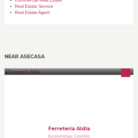
Real Estate Service
Real Estate Agent
NEAR ASECASA
Ferretería Aldia, comparte con sus seguidores su página en
Facebook oficial, en la cual se podrá enterar de todas nuestras
promociones y amplio portafolio.
Ferretería Aldia
Bucaramanga
,
Colombia