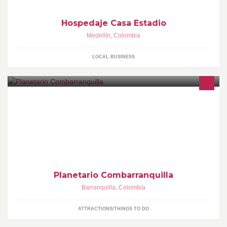
Hospedaje Casa Estadio
Medellín
,
Colombia
LOCAL BUSINESS
El Planetario de Barranquilla fue creado por la Caja de
Compensación de Combarranquilla en convenio con la
Fundación Amigos de la Astronomía en 1995. Su primer director
fue el Dr. Jorge Enrique Senior Martínez.
Planetario Combarranquilla
Barranquilla
,
Colombia
ATTRACTIONS/THINGS TO DO