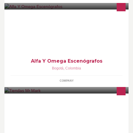
Somos una empresa dedicada a la excelencia a través de
MONTAJES DE STANDS, EVENTOS EN GENERAL, CREAR
ESPACIOS DE ESCENOGRAFÍAS Y ARQUITECTURA EFÍMERA.
Alfa Y Omega Escenógrafos
Bogotá
,
Colombia
COMPANY
Centro Comercial San Pedro Plaza Neiva Local 173 Centro
Comercial San san juan plaza Neiva local 222