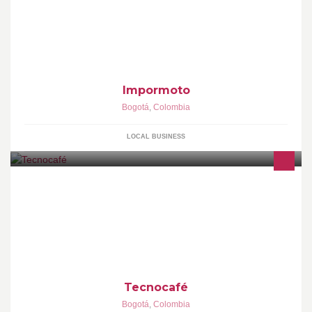
Impormoto
Bogotá
,
Colombia
LOCAL BUSINESS
C.I. Tecnocafé es una compañía 100% colombiana que ofrece
soluciones para la preparación y consumo de café gourmet en
todo tipo de escenarios. Representamos a las más improtantes
marcas del mundo del café.
Tecnocafé
Bogotá
,
Colombia