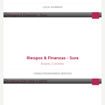
LOCAL BUSINESS
Consultoría profesional en riesgos y finanzas personales y
empresariales. Portafolio de soluciones en: Vida Hogar Autos
Salud Arrendamiento Cumplimiento Renta Educativa y Pensional
Dir: Cll 49 # 14-68 Of 202 Tels: 5102143 - 313 828 9500 - 315
455 7261
Riesgos & Finanzas - Sura
Bogotá
,
Colombia
CONSULTING/BUSINESS SERVICES
Entidad sin ánimo de lucro, quien trabaja formación artística en
especial con adolescentes y jóvenes, para fomentar valores y
proyecto de vida.