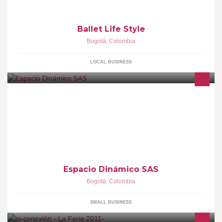
Ballet Life Style
Bogotá
,
Colombia
LOCAL BUSINESS
Expertos en el diseño y fabricación de cocinas y closets
inteligentes. Electrodomésticos. Tramontina. Acuarios, Jacuzzis y
mucho mas...
Espacio Dinámico SAS
Bogotá
,
Colombia
SMALL BUSINESS