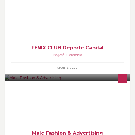
Construimos Valores Humanos, Formamos Deportistas que
Enfrentan Retos y Desarrollan Habilidades que Conducen al
Libre Desarrollo de la Personalidad
FENIX CLUB Deporte Capital
Bogotá
,
Colombia
SPORTS CLUB
Male Fashion & Advertising Fotografía,Video & TV / Concepto,
Estilismo moda & Dirección arte Modelos & talentos / Eventos &
comunicaciones
Male Fashion & Advertising