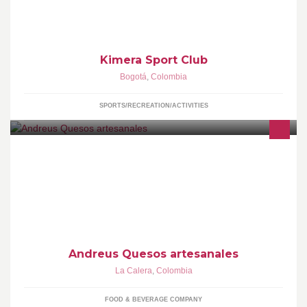
Kimera Sport Club
Bogotá
,
Colombia
SPORTS/RECREATION/ACTIVITIES
Quesos artesanales Andreus, productos, consejos de
degustacion, recetas
Andreus Quesos artesanales
La Calera
,
Colombia
FOOD & BEVERAGE COMPANY