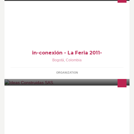
Convocamos a conectar las ideas creativas en un solo lugar.
in-conexión - La Feria 2011-
Bogotá
,
Colombia
ORGANIZATION
Empresa de diseño y construcción que desarrolla proyectos,
brindado soluciones integrales de alta calidad
www.ideasconstruidas.com