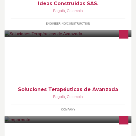
Ideas Construidas SAS.
Bogotá
,
Colombia
ENGINEERING/CONSTRUCTION
STA - SOLUCIONES TERAPÉUTICAS DE AVANZADA, líderes en
prevención, intervención y tratamiento de uso y abuso de
sustancias, codependencia, juego y trastornos alimenticios.
http://www.sta-co-org
Soluciones Terapéuticas de Avanzada
Bogotá
,
Colombia
COMPANY
Todo en Accesorios para Motociclistas.