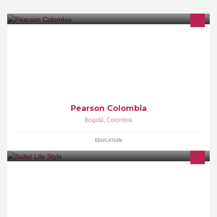
Creemos en el aprendizaje, en todo tipo de aprendizaje, ofrecido
de manera personal, a toda clase de gente, porque donde el
aprendizaje prospera también lo hacemos las personas.
Pearson Colombia
Bogotá
,
Colombia
EDUCATION
El Programa de Ballet de Golden Dance Academy. Ofrecemos
clases de ballet para niñas desde los 3 años, enfocados en la
formación con sentido competitivo.