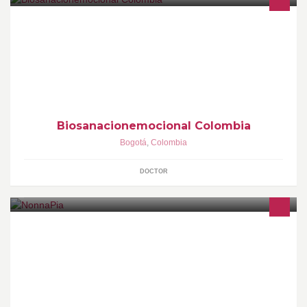
La Terapeuta y Entrenadora es ANDREA LASPRILLA quien es
autora y maneja la página y su contenido. Es ella quien coordina
los Talleres, Cursos, Terapia, etc
Biosanacionemocional Colombia
Bogotá
,
Colombia
DOCTOR
Frozen Yogurt, Paletas & Gelato. Calle 82 no 55-55 local 104 CE
SANTA CLARA Cra 56 calle 98 esquina Local 2D1 , CC PLAZA
DEL PARQUE Carrera 51B no 82-16 local 6, CC PLAZA MAYOR