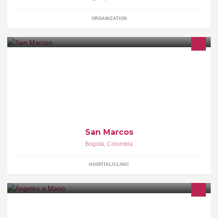
ORGANIZATION
Centro médico en geriatría
San Marcos
Bogotá
,
Colombia
HOSPITAL/CLINIC
Marranitos por Ángeles a Mano