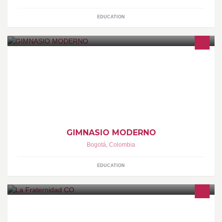
EDUCATION
Colegio privado, Calendario A, Masculino y bilingüe - fundado el
18 de marzo de 1914
GIMNASIO MODERNO
Bogotá
,
Colombia
EDUCATION
LA FRATERNIDAD es la nueva alternativa que nace para producir
experiencias en espacios no convencionales en la ciudad de