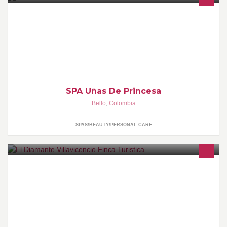
Manicura,Pedicura,Uñas acrílicas,Extensiones,Decoracion
artistica...
SPA Uñas De Princesa
Bello
,
Colombia
SPAS/BEAUTY/PERSONAL CARE
Arriendo finca turística para hospedaje y eventos. 10 personas
$600.000 x día 22 personas $1.000.000 x día
Piscina,televisión,kiosco