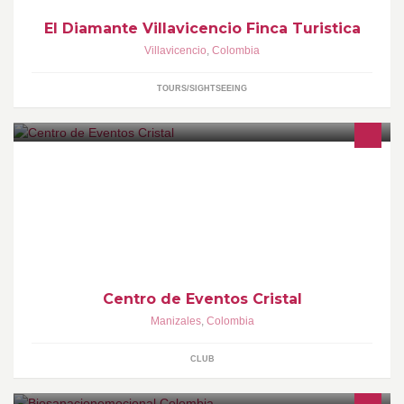
El Diamante Villavicencio Finca Turistica
Villavicencio
,
Colombia
TOURS/SIGHTSEEING
RECUERDA: Diferentes ambientes musicales en un mismo
lugar!!! Via Panamericana Hacia La Enea 400 Mts Antes Del
Puente De Lusitania, DISCOTECA CENTRO DE EVE
Centro de Eventos Cristal
Manizales
,
Colombia
CLUB