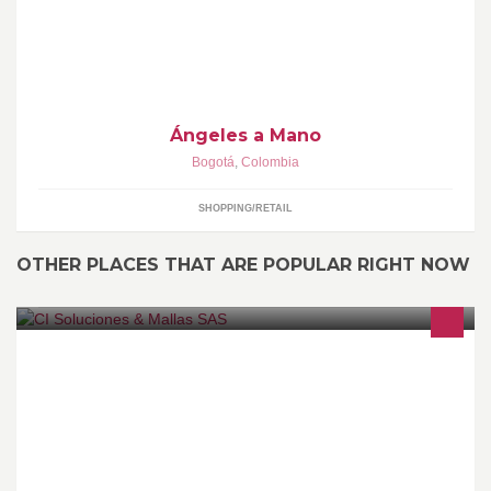
Ángeles a Mano
Bogotá
,
Colombia
SHOPPING/RETAIL
OTHER PLACES THAT ARE POPULAR RIGHT NOW
En C.I. Soluciones & Mallas S.A.S somos fabricantes e
importadores de productos para cerramientos de seguridad y
carpintería metálica general