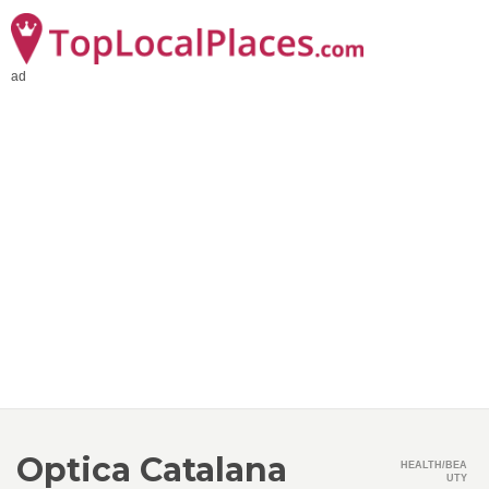
ad
Optica Catalana
HEALTH/BEA
UTY