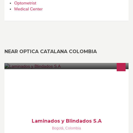
Optometrist
Medical Center
NEAR OPTICA CATALANA COLOMBIA
Líderes en la producción y comercialización de vidrios
arquitectónicos de seguridad laminados, blindados, acústicos y
de color…
Laminados y Blindados S.A
Bogotá
,
Colombia