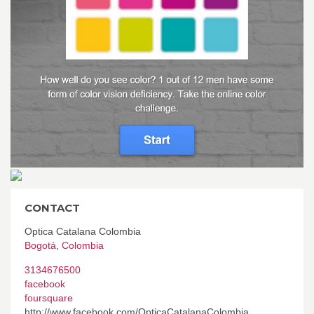
CONTACT
Optica Catalana Colombia
Bogotá
,
Colombia
3134676500
facebook
foursquare
http://www.facebook.com/OpticaCatalanaColombia