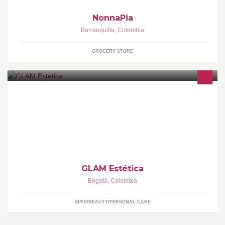
NonnaPia
Barranquilla
,
Colombia
GROCERY STORE
Establecimiento dedicado al cuidado del cuerpo y la belleza
corporal.
GLAM Estética
Bogotá
,
Colombia
SPAS/BEAUTY/PERSONAL CARE