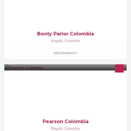
www.bootyparlor.com.co
Booty Parlor Colombia
Bogotá
,
Colombia
HEALTH/BEAUTY
Creemos en el aprendizaje, en todo tipo de aprendizaje, ofrecido
de manera personal, a toda clase de gente, porque donde el
aprendizaje prospera también lo hacemos las personas.
Pearson Colombia
Bogotá
,
Colombia