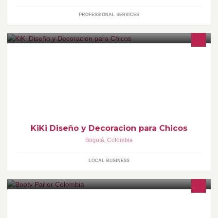
PROFESSIONAL SERVICES
Somos una empresa que te ayuda a renovar tus espacios y
decorarlos con los mejores diseños. Prestamos servicio de
asesoría integral en decoración de interiores
KiKi Diseño y Decoracion para Chicos
Bogotá
,
Colombia
LOCAL BUSINESS
Somos la primera y única marca que realmente conecta la
belleza y la intimidad. Página oficial en Colombia -