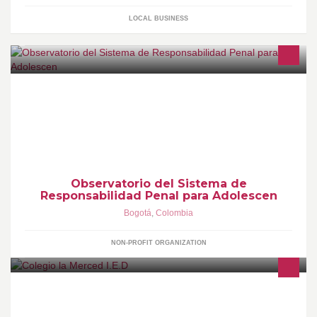
LOCAL BUSINESS
Interesados en la Justicia Penal para Adolescentes, proponemos
espacios de trabajo, conocimiento – reflexión - proposición para
estudiantes, docentes, profesionales, entidades e instancias
involucradas e interesadas en la materia.
Observatorio del Sistema de
Responsabilidad Penal para Adolescen
Bogotá
,
Colombia
NON-PROFIT ORGANIZATION
www.colegiolamerced.edu.co