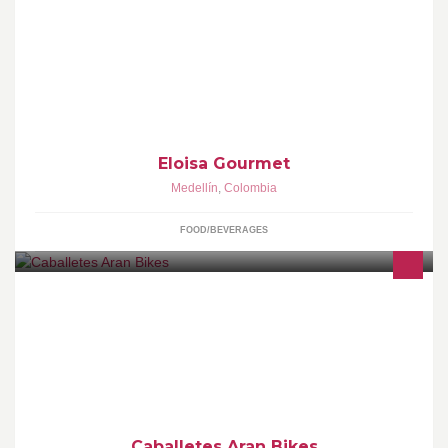
Comida gourmet (Pedidos 434 44 26 / 321 7795223)
Eloisa Gourmet
Medellín
,
Colombia
FOOD/BEVERAGES
VENTA DE CABALLETES PARA MOTO GARANTIA DE POR
VIDA!! SOMOS TIENDA ONLINE
Caballetes Aran Bikes