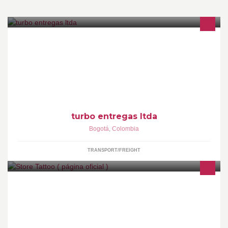
turbo entregas ltda . empresa de transportes de carga a nivel
nacional
turbo entregas ltda
Bogotá
,
Colombia
TRANSPORT/FREIGHT
Desde 2001 ofreciendo a nuestros clientes el mejor servicio y
calidad en los trabajos. Contamos con un selecto grupo de
profesionales especializados en cada una de las ramas del
tatuaje y la perforación.