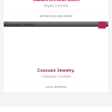
Bogotá
,
Colombia
MOTORCYCLE DEALERSHIP
Nuestro trabajo es elaborado a mano, con Esmeraldas
Colombianas. Everything is hand made with natural Colombian
Emeralds
Coscuez Jewelry.
Cartagena
,
Colombia
LOCAL BUSINESS