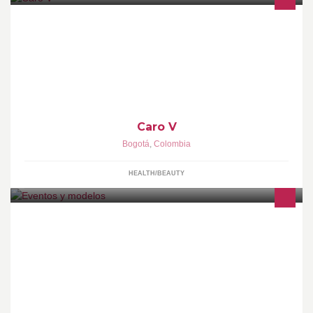
Caro V (Carolina Velosa), Diseñadora Grafica, Bailarina,
Manicurista profesional, esteticista y cosmetologa, se especializa
en la belleza y bienestar, prestando a ustedes sus servicios para
cada día estar mas lindas!!!
Caro V
Bogotá
,
Colombia
HEALTH/BEAUTY
Eventos y modelos es creada por Sebastian Silva, con el animo
de satisfacer la demanda de medios audiovisuales.