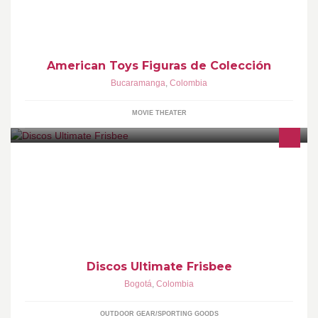
American Toys Figuras de Colección
Bucaramanga
,
Colombia
MOVIE THEATER
Venta de discos Discraft UltraStar 175 gram, para la práctica de
Ultimate Frisbee
Discos Ultimate Frisbee
Bogotá
,
Colombia
OUTDOOR GEAR/SPORTING GOODS