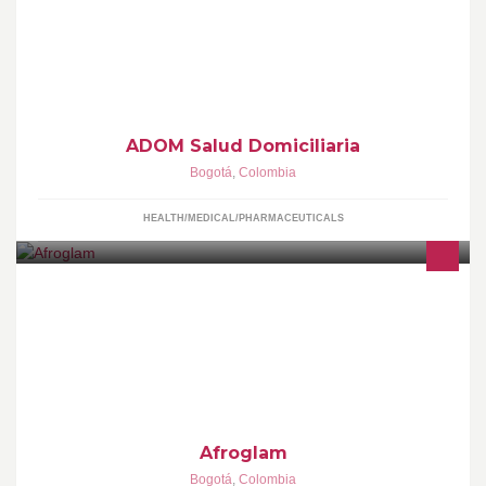
los 365 días del año. ¡Sin afiliación!
www.adomsaluddomiciliaria.com
ADOM Salud Domiciliaria
Bogotá
,
Colombia
HEALTH/MEDICAL/PHARMACEUTICALS
Noches de Cócteles, Rumba, Música y Vanguardia. Reservas:
3173714095.
Afroglam
Bogotá
,
Colombia