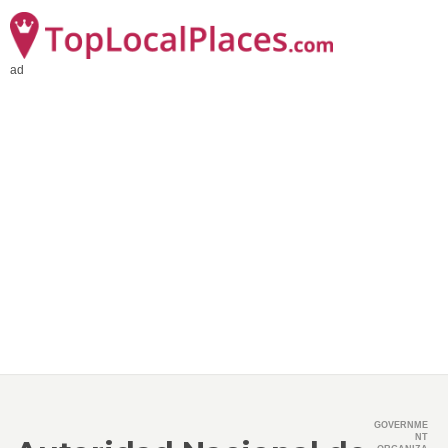
ad
GOVERNME
NT