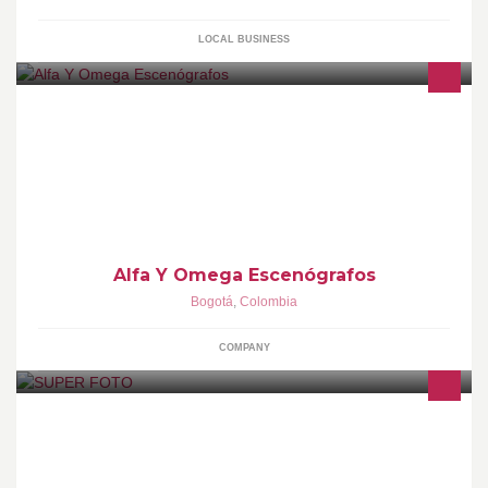
LOCAL BUSINESS
Somos una empresa dedicada a la excelencia a través de
MONTAJES DE STANDS, EVENTOS EN GENERAL, CREAR
ESPACIOS DE ESCENOGRAFÍAS Y ARQUITECTURA EFÍMERA.
Alfa Y Omega Escenógrafos
Bogotá
,
Colombia
COMPANY
ALQUILAMOS PARA UTILERIA... GRAN VARIEDAD DE EQUIPOS
FOTOGRÁFICOS ,VIDEOCÁMARAS Y AFINES DE VARIAS
ÉPOCAS TIPOS Y USOS.