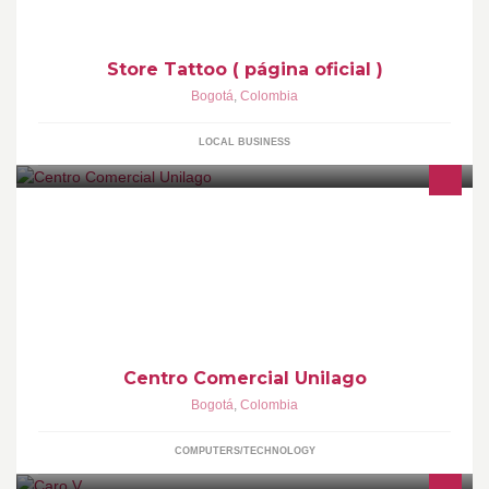
Store Tattoo ( página oficial )
Bogotá
,
Colombia
LOCAL BUSINESS
Entérate de la movida tecnológica de Colombia.
www.unilago.com Unilago, el primer Centro Comercial de
tecnología del país.
Centro Comercial Unilago
Bogotá
,
Colombia
COMPUTERS/TECHNOLOGY