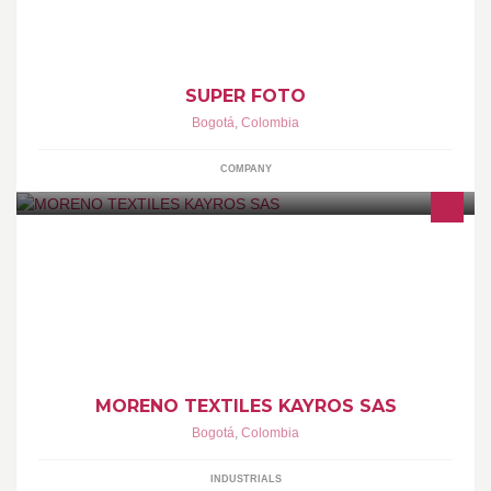
SUPER FOTO
Bogotá
,
Colombia
COMPANY
fabricacion y distribucion de fajas powernet blusas reductoras
leguis bodys reductores
MORENO TEXTILES KAYROS SAS
Bogotá
,
Colombia
INDUSTRIALS