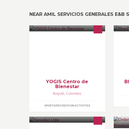
NEAR AMIL SERVICIOS GENERALES E&B 
En Yogis Centro de Bienestar en
Bi
Chicó Norte, Bogotá, Colombia
ht
ofrecemos clases de yoga, hot yoga
n
y fitness, masajes relajantes y
terapias holísticas.
YOGIS Centro de
B
Bienestar
Bogotá
,
Colombia
SPORTS/RECREATION/ACTIVITIES