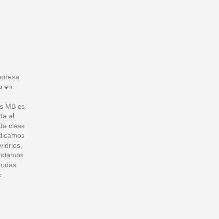
mpresa
o en
os MB es
da al
da clase
edicamos
vidrios,
rindamos
 todas
e