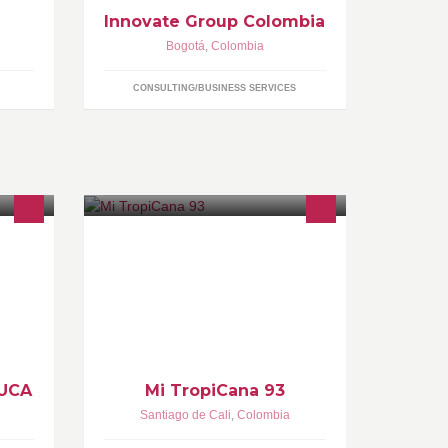
Innovate Group Colombia
Bogotá
,
Colombia
CONSULTING/BUSINESS SERVICES
TROPICANA LA MAS BACANA,
985
TROPICANA LA EMISORA
DIFERENTE QUE AYUDA A LA
GENTE ! 93.1 FM y 1110 AM ///
TropiWhatsaap 3154077272
UCA
Mi TropiCana 93
Santiago de Cali
,
Colombia