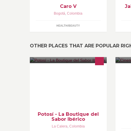
Caro V
Ja
Bogotá
,
Colombia
HEALTH/BEAUTY
OTHER PLACES THAT ARE POPULAR RI
V
Exclusiva oferta gastronómica
ibérica: Restaurante y delicatessen
ubicados en el mejor sector vía la
Calera-Sopó,
Potosí - La Boutique del
Sabor Ibérico
La Calera
,
Colombia