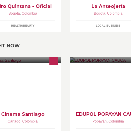
iro Quintana - Oficial
La Anteojería
Bogotá
,
Colombia
Bogotá
,
Colombia
HEALTH/BEAUTY
LOCAL BUSINESS
GHT NOW
ALOR BOLETAS
telefonos: 823 6241 - Cel. 321
2811051 - Wathsapp 3188066
Cinema Santiago
EDUPOL POPAYAN CA
Cartago
,
Colombia
Popayán
,
Colombia