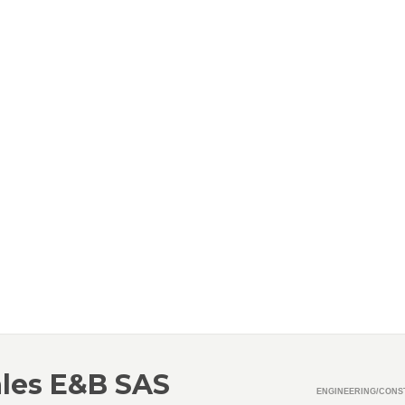
ales E&B SAS
ENGINEERING/CONS