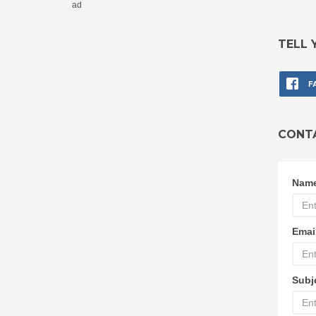
ad
TELL 
F
CONT
Nam
Emai
Subj