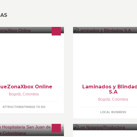
SAS
envenidos A Tu Tienda Virtual
Líderes en la producción y
tp://www.youtube.com/user/BlueZo
comercialización de vidrios
aXbox
arquitectónicos de seguridad
laminados, blindados, acústico
color…
lueZonaXbox Online
Laminados y Blinda
S.A
Bogotá
,
Colombia
Bogotá
,
Colombia
ATTRACTIONS/THINGS TO DO
LOCAL BUSINESS