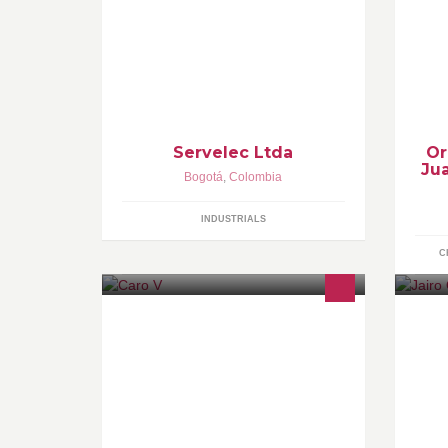
SERVELEC LTDA ofrece apoyo al
Pá
desarrollo industrial de Colombia y
Ju
Latinoamérica brindando soluciones
Co
en automatización.
ww
http://servelec.com.co
Servelec Ltda
Or
Jua
Bogotá
,
Colombia
INDUSTRIALS
C
Caro V (Carolina Velosa),
Di
Diseñadora Grafica, Bailarina,
- 
Manicurista profesional, esteticista y
en
cosmetologa, se especializa en la
Dí
belleza y bienestar, prestando a
ustedes sus servicios para cada día
estar mas lindas!!!