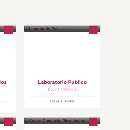
Educación y Medios
www.labpublico.com
s y de
dos
Laboratorio Publico
Bogotá
,
Colombia
LOCAL BUSINESS