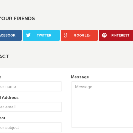
YOUR FRIENDS
ACEBOOK
TWITTER
GOOGLE+
PINTEREST
ACT
e
Message
l Address
ect