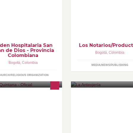
gina de la Orden Hospitalaria San
Productora colombiana creada
an de Dios - Provincia
profesionales con más de 15 
lombiana.
de experiencia en la realizació
w.ordenhospitalaria.com.co
comercial-cinematográfica nac
e internacional
den Hospitalaria San
Los Notarios/Product
n de Dios - Provincia
Bogotá
,
Colombia
Colombiana
Bogotá
,
Colombia
MEDIA/NEWS/PUBLISHING
HURCH/RELIGIOUS ORGANIZATION
seño y Plastica Dental - Colombia
La Anteojería es una nueva ópt
Venezuela. Odontólogo exclusivo
creada para ofrecer un servicio
 el programa de RCN Muy Buenos
optométrico integral orientado 
as.
la satisfacción del cliente, tant
salud como en su imagen.
Exclusivas gafas VINTAGE.