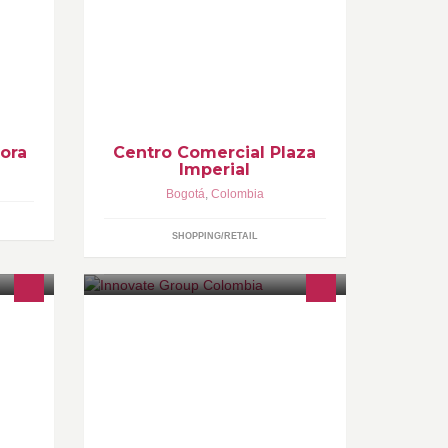
 por
Plaza Imperial es el Cento Comercial
años
más completo del noroccidente de
n
Bogotá con más de 284 locales
ional
comerciales de las mejores marcas.
¡Te esperamos!
ora
Centro Comercial Plaza
Imperial
Bogotá
,
Colombia
SHOPPING/RETAIL
ica
Agencia de Mercadeo
hacia
o en su