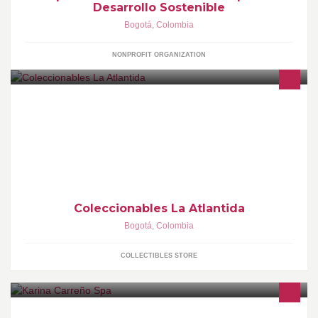
Desarrollo Sostenible
Bogotá
,
Colombia
NONPROFIT ORGANIZATION
Autos a escala, Majorette, Matchbox, Greenlight, Johnny
Ligntning, Hot Wheels
Coleccionables La Atlantida
Bogotá
,
Colombia
COLLECTIBLES STORE