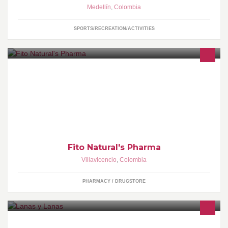
Medellín
,
Colombia
SPORTS/RECREATION/ACTIVITIES
Distribucion y venta de productos naturales, homeopaticos,
orthomoleculares, biologicos y cosmeticos
Fito Natural's Pharma
Villavicencio
,
Colombia
PHARMACY / DRUGSTORE