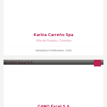
Tratamientos Faciales & Corporales
Karina Carreño Spa
Villa del Rosario
,
Colombia
SPAS/BEAUTY/PERSONAL CARE
ahora en colombia llega un producto revolucionario cafe
instantaneo mas que simple cafe es una bebida fortalecida que
proporciona a tu organismo salud!!
GANO Excel S.A