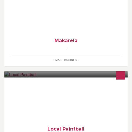
Innovación en investigación, turismo y desarrollo con
responsabilidad social.
Makarela
,
SMALL BUSINESS
Local Paintball Medellin, Campo Urbano, Jungla y Speedball.
100% adrenalina Paintball con enfoque Recreativo, Empresarial,
Competitivo. Clases de Paintball
Local Paintball