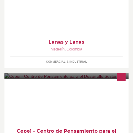
Lanas y Acrílicos, iniciamos labores en el año de 1952
comercializando lanas y cortes de lanas. Con el tiempo, mediante
la adquisición de nuevos productos, comercializamos lana pelo y
extensiones de cabello, entre otros.
Lanas y Lanas
Medellín
,
Colombia
COMMERCIAL & INDUSTRIAL
Centro de Pensamiento Estratégico Internacional -CEPEI-
Cepei - Centro de Pensamiento para el