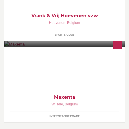
Vrank & Vrij Hoevenen vzw
Hoevenen
,
Belgium
SPORTS CLUB
Webdesign op maat, Leads generatie, Facebook advertising,
Email marketing en Performance Based Marketing.
Maxenta
Wilsele
,
Belgium
INTERNET/SOFTWARE