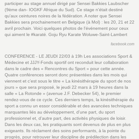
participer au stage annuel dirigé par Sensei Bakkies Laubscher
(9ème dan- IOGKF Afrique du Sud). Ce stage n'était destiné
qu'aux ceintures noires de la fédération. A noter que Sensei
Bakkies sera prochainement en Belgique (à Mol) : les 20, 21 et 22
avril prochain. Voici quelques photos de l'événement pour ceux
qui aiment le #karaté. Goju Ryu Karate Woluwe-Saint-Lambert
facebook.com
CONFERENCE - LE JEUDI 22/03 à 19h Les associations Sport &
Médecine et JJJY-Fonds sportif ont reconduit leur collaboration
dans le cadre des « Rencontres du Sport » pour cette année.
Quatre conférences seront donc présentées dans les mois qui
viennent et c’est sous le titre « La kinésithérapie du sport de nos
jours » que sera proposé, le jeudi 22 mars à 19 heures dans la
salle « La Rotonde » (avenue J.F. Debecker 54), le premier
rendez-vous de ce cycle. Ces derniers temps, la kinésithérapie du
sport a connu un essor considérable et des avancées techniques
marquantes liés au développement, d’une part, du sport
professionnel et, d’autre part, des activités physiques de loisir.
Dans les deux cas, les pratiquants sont devenus de plus en plus
exigeants. Ils réclament des soins performants, à la pointe du
progrès, pour retrouver leur discipline de prédilection dans les