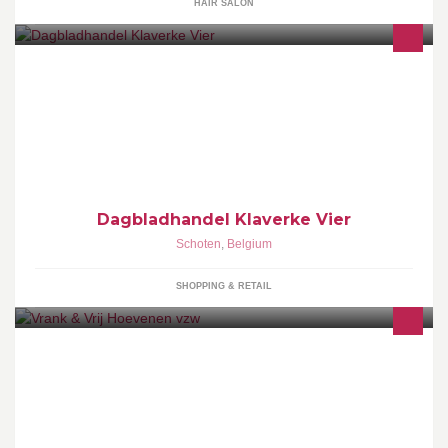
HAIR SALON
E-Liquids Rookwaren en toebehoren Wenskaarten
Lotto/Euromillions/Scooore Speelpotten Droogkuis/Wasserij
KARIBOO afhaalpunt
Dagbladhandel Klaverke Vier
Schoten
,
Belgium
SHOPPING & RETAIL
Turnkring Vrank en Vrij heeft tot doel het beoefoenen van de
turnsport op recreatieve basis.