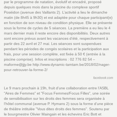
par le programme de natation, évolutif et encadré, proposé
depuis quelques mois dans la piscine du complexe sportif
Poséidon (avenue des Vaillants 2). L’activité a lieu le dimanche
matin (de 8h45 à 9h30) et est adaptée pour chaque participant(e)
en fonction de son niveau de condition physique. Elle se présente
sous la forme de cycles de 5 séances. La première a eu lieu le 4
mars dernier mais il reste encore des disponibilités. Deux autres
sont encore prévus avant les vacances d’été, respectivement à
partir des 22 avril et 27 mai. Les séances sont suspendues
pendant les périodes de congés scolaires et la participation aux
frais, pour une session complète, est fixée à 50 € (entrée à la
piscine comprise). Infos et inscriptions : 02 776 82 54 –
maforme@jjjy.be http://www.dynamic-tamtam.be/2018/02/nager-
pour-retrouver-la-forme-2/
facebook.com
Le 9 mars prochain à 19h, fruit d’une collaboration entre l’ASBL
"Aires de Femmes" et "Focus Femmes/Focus Filles", une soirée
de sensibilisation sur les droits des femmes sera organisée à
l’hôtel communal (avenue P. Hymans 2) sous la forme d’une pièce
de théâtre intitulée "Vous dites droits des femmes". Soutenu par
le bourgmestre Olivier Maingain et les échevins Eric Bott et