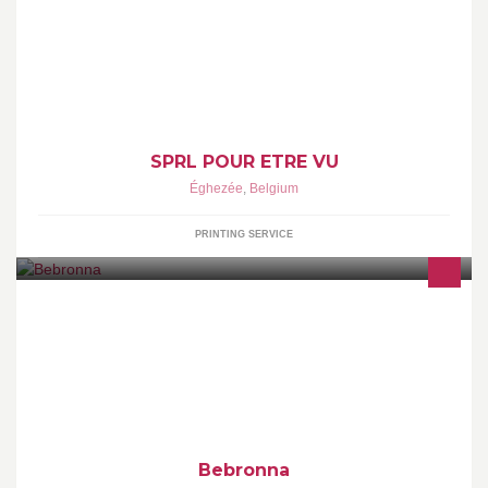
Spécialisée dans la signalétique et l'impression numérique,
Signaktion conçoit et réalise vos projets dans différents domaines
comme les adhésifs, les panneaux, le textile, les lettrages
autocollants, les calicots publicitaires, etc.
SPRL POUR ETRE VU
Éghezée
,
Belgium
PRINTING SERVICE
Een culinair rustpunt in de waaslandhaven / Uniek restaurant in
Kallo voor al uw feesten & seminaries. Maar ook voor je
romantisch diner met scheldezicht kan u bij ons terecht
Bebronna