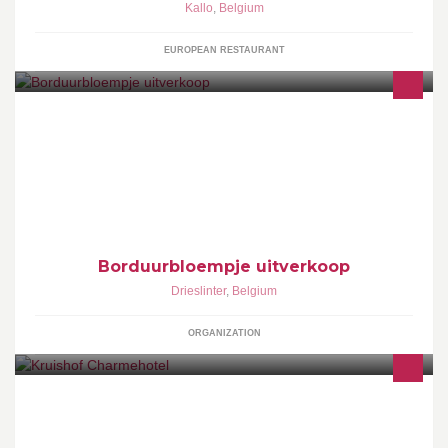
Kallo
,
Belgium
EUROPEAN RESTAURANT
Borduurbloempje stock verkoop, - 50 % en - 70% !!!!! Borduren,
stofjes, wol, naaien, ....
Borduurbloempje uitverkoop
Drieslinter
,
Belgium
ORGANIZATION
een sfeervol plattelandshotelletje aan de rand van Oostende en