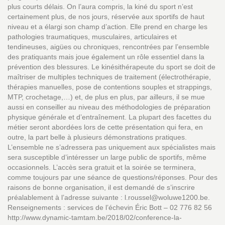
plus courts délais. On l’aura compris, la kiné du sport n’est
certainement plus, de nos jours, réservée aux sportifs de haut
niveau et a élargi son champ d’action. Elle prend en charge les
pathologies traumatiques, musculaires, articulaires et
tendineuses, aigües ou chroniques, rencontrées par l’ensemble
des pratiquants mais joue également un rôle essentiel dans la
prévention des blessures. Le kinésithérapeute du sport se doit de
maîtriser de multiples techniques de traitement (électrothérapie,
thérapies manuelles, pose de contentions souples et strappings,
MTP, crochetage,…) et, de plus en plus, par ailleurs, il se mue
aussi en conseiller au niveau des méthodologies de préparation
physique générale et d’entraînement. La plupart des facettes du
métier seront abordées lors de cette présentation qui fera, en
outre, la part belle à plusieurs démonstrations pratiques.
L’ensemble ne s’adressera pas uniquement aux spécialistes mais
sera susceptible d’intéresser un large public de sportifs, même
occasionnels. L’accès sera gratuit et la soirée se terminera,
comme toujours par une séance de questions/réponses. Pour des
raisons de bonne organisation, il est demandé de s’inscrire
préalablement à l’adresse suivante : l.roussel@woluwe1200.be.
Renseignements : services de l’échevin Éric Bott – 02 776 82 56
http://www.dynamic-tamtam.be/2018/02/conference-la-