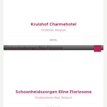
op 800m van zee.wil je meer info? kijk op www.kruishof.be
Kruishof Charmehotel
Oostende
,
Belgium
HOTEL
Schoonheidsinstituut ODK-BAD: specialiteit gelnagels
Schoonheidszorgen Eline Florizoone
Oostduinkerke-Bad
,
Belgium