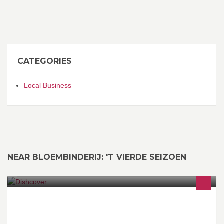
CATEGORIES
Local Business
NEAR BLOEMBINDERIJ: 'T VIERDE SEIZOEN
Koken en bakken in de vorm van een kookdemo, een
kookworkshop, een kookfeestje, een kidsparty, een kookinitiatie
voor tieners, een afternoon T-party, een avondje kokkerellen met