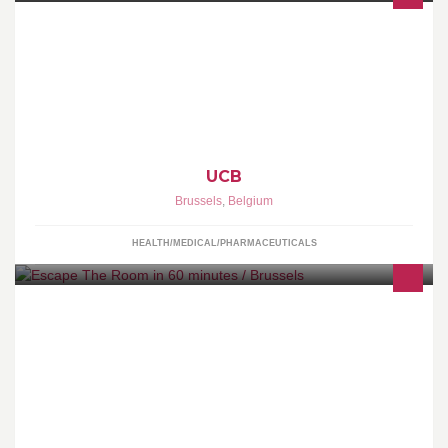
Patients are at the center of everything we do. At UCB, we are
Inspired by patients. Driven by science.
UCB
Brussels
,
Belgium
HEALTH/MEDICAL/PHARMACEUTICALS
You have exactly 60 minutes to escape the room. The game is full
of hints and mysteries to solve, which, one after the other, will lead
you to escape...