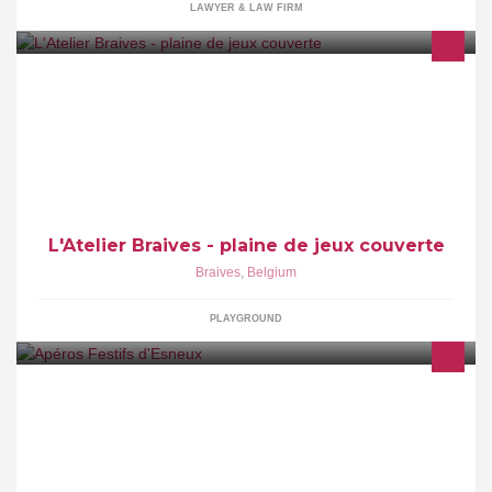
LAWYER & LAW FIRM
1250m2, des Zones adaptées à l'âge des enfants, l'organisation
d'anniversaire, de la petite restauration, la découverte par le
bricolage...voilà L'Atelier
L'Atelier Braives - plaine de jeux couverte
Braives
,
Belgium
PLAYGROUND
Venez profiter des apéros d'Esneux Du 15 au 19 septembre,
profitez de l’ambiance décontractée de votre rendez-vous de la
rentrée.