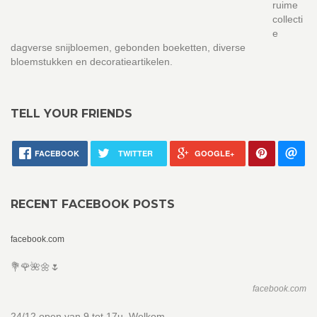
ruime
collecti
e
dagverse snijbloemen, gebonden boeketten, diverse
bloemstukken en decoratieartikelen.
TELL YOUR FRIENDS
FACEBOOK
TWITTER
GOOGLE+
RECENT FACEBOOK POSTS
facebook.com
💐🌹🌺🌼🌷
facebook.com
24/12 open van 9 tot 17u. Welkom