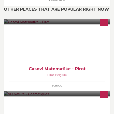
KEBAB SHOP
OTHER PLACES THAT ARE POPULAR RIGHT NOW
Ukoliko vam treba pomoc sa ucenjem matematike, fizike i elektro-
tehnike, mozete zakazati privatne casove radi usavrsavanja
znanja.
Casovi Matematike - Pirot
Pirot
,
Belgium
SCHOOL
Distributrice / Coach Cosmétiques naturels et bio, produits de