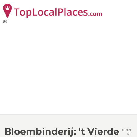
ad
Bloembinderij: 't Vierde
FLORI
ST