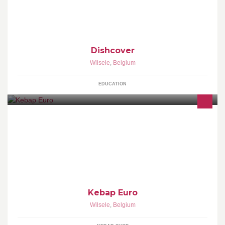
vrienden, familie, collega’s. Regio Leuven, Vlaams-Brabant.
Dishcover
Wilsele
,
Belgium
EDUCATION
Kebap en Kip Kebap Durum en Euro Durum (verse deeg) Pizza
Steak en Kipfilet En veel meer
Kebap Euro
Wilsele
,
Belgium