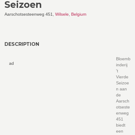
Seizoen
Aarschotsesteenweg 451,
Wilsele
,
Belgium
DESCRIPTION
Bloemb
ad
inderij
't
Vierde
Seizoe
n aan
de
Aarsch
otseste
enweg
451
biedt
een