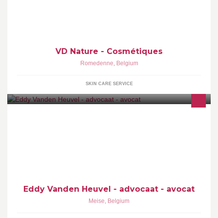
bien-être nutritionnels (Aloe Vera), maquillage bio-minéral,
parfums de Grasse et bijoux.
VD Nature - Cosmétiques
Romedenne
,
Belgium
SKIN CARE SERVICE
advocatenkantoor - cabinet d'avocats
Eddy Vanden Heuvel - advocaat - avocat
Meise
,
Belgium