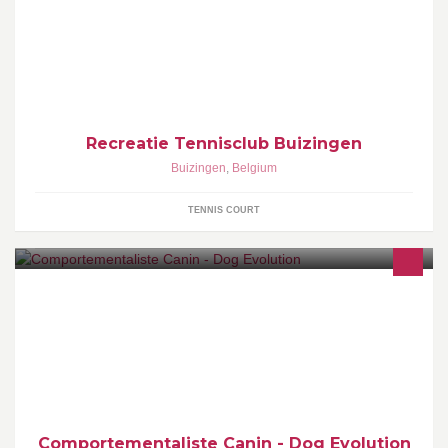
Met familie en vrienden een balletje slaan in een groene en
rustige omgeving.
Recreatie Tennisclub Buizingen
Buizingen
,
Belgium
TENNIS COURT
Résolution des troubles comportementaux Obéissance &
éducation Agility Obérythmée Proprioception Conseils
nutritionnels Clicker Training Photographie
Comportementaliste Canin - Dog Evolution