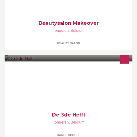
Beautysalon Makeover
Tongeren
,
Belgium
BEAUTY SALON
Welkom op de nieuwe pagina van Cafe "De 3de Helft", uitgebaat
door Stefan Schepers
De 3de Helft
Tongeren
,
Belgium
DANCE SCHOOL