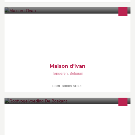
Interieur, decoratie & geschenkartikelen
Maison d'Ivan
Tongeren
,
Belgium
HOME GOODS STORE
Wij bieden een grote variëteit aan kwaliteitsvoeding (Kiezebrink)
voor uw roofvogels en reptielen!