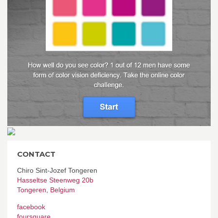
CONTACT
Chiro Sint-Jozef Tongeren
Hasseltse Steenweg 20b
Tongeren
,
Belgium
facebook
foursquare