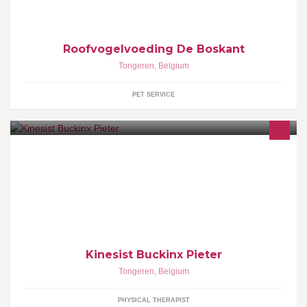
Roofvogelvoeding De Boskant
Tongeren
,
Belgium
PET SERVICE
Welkom in de praktijk Contact: Linderstraat 159, 3700 Tongeren
kinesist: 0475/32 73 23 kinepraktijk.buckinx@gmail.com
Kinesist Buckinx Pieter
Tongeren
,
Belgium
PHYSICAL THERAPIST