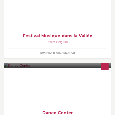
Festival transfrontalier (B-L) de musique classique en milieu rural.
Festival dédié à la voix
Festival Musique dans la Vallée
Attert
,
Belgium
NON-PROFIT ORGANIZATION
Ecole de danse située à Mons avec plus de 30 ans d'expérience.
Dance Center est reconnu par la FFDCC et la FEPB.
Dance Center