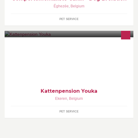
Éghezée
,
Belgium
PET SERVICE
Kattenpension Youka verzorgt al meer dan 30 jaar katten tijdens
de vakantie van hun baasjes. Het groene kattenparadijs voor
zowel ras- als huiskatten.
Kattenpension Youka
Ekeren
,
Belgium
PET SERVICE