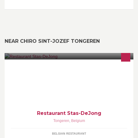
NEAR CHIRO SINT-JOZEF TONGEREN
De beste mosselen... altijd! Mosselen & Visspecialiteiten.
Huisbereide gerechten: Américain, Goulash, Bouletten...
Reserveren niet mogelijk.
Restaurant Stas-DeJong
Tongeren
,
Belgium
BELGIAN RESTAURANT