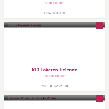
Arlon
,
Belgium
LOCAL BUSINESS
KLJ Lokeren-Heiende is een toffe groep jongeren van 6 tot 35
jaar. Er is een +16 en een -16. Onze -16 is nog eens opgedeeld in
3 groepen, -9, -12 en +12. Heb je zin om kennis te maken met
deze toffe groep? Kom dan zeker naar onze startdag!
KLJ Lokeren-Heiende
Lokeren
,
Belgium
YOUTH ORGANIZATION