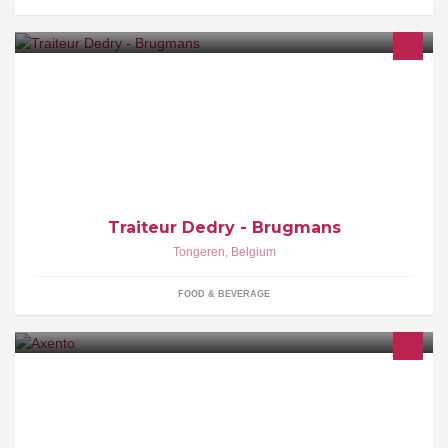
Traiteur Dedry - Brugmans Buffetten - BBQ's - Babyborrels -
Communiefeesten - Huwelijksfeesten - Koffietafels - Recepties -
Warme maaltijden aan huis enz.
Traiteur Dedry - Brugmans
Tongeren
,
Belgium
FOOD & BEVERAGE