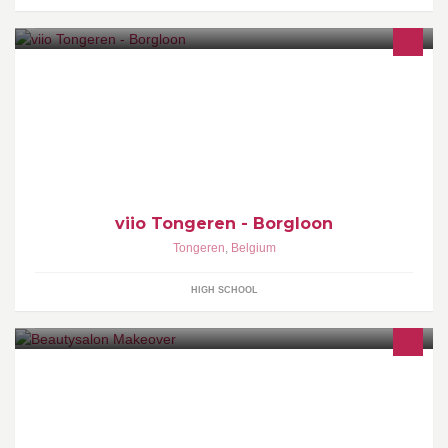
Dit is de enige officiële Facebookpagina van de scholengroep
VIIO Tongeren - Borgloon. Meer info kan je vinden op de website
van de school. www.viio.be
viio Tongeren - Borgloon
Tongeren
,
Belgium
HIGH SCHOOL
*Laat uw wenkbrauwen mooi in model epileren met touw, of
pincet! *Hele lichaam harsen *Hollywood wax / brazillian wax