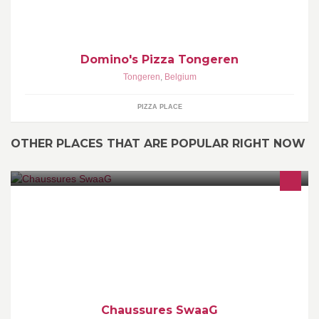
Domino's Pizza Tongeren
Tongeren
,
Belgium
PIZZA PLACE
OTHER PLACES THAT ARE POPULAR RIGHT NOW
dans cette pages vous trouverez toute les chaussures styler du
commerce. (mp moi si vous en voulez une (: )
Chaussures SwaaG