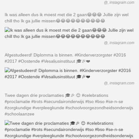
@, instagram.com
Ik was alleen dus ik moest met die 2 gaan😂😂😂 Jullie zijn wel
chill tho Ik ga jullie missen😂😂😂😂😂😂😂😂😂😂
@, instagram.com
Afgestudeerd! Diplomma is binnen. #Kinderverzorgster #2016
#2017 #Oostende #Vesaliusinstituut 🎓🎉❤️
@, instagram.com
Twee dagen drie proclamaties 🎓🎉 😊 #celebrations
#proclamatie #trots #secundaironderwijs #tso #bso #se-n-se
#zorgkundige #verpleegkunde #schoolvoorgezondheidsonderwijs
#schoolaanzee