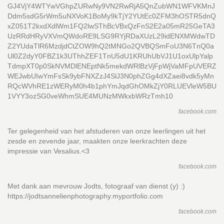
GJ4VjY4WTYwVGhpZURwNy9VN2RwRjA5QnZubWN1WFVKMnJ
Ddm5sdG5rWm5uNXVoK1BoMy9kTjY2YUtEc0ZFM3hOSTR5dnQ
xZ051T2kxdXdlWm1FQ2lwSThBcVBxQzFnS2E2a05mR25GeTA3
UzRRdHRyVXVmQWdoRE9LSG9RYjRDaXUzL29idENXMWdwTD
Z2YUdaTlR6MzdjdCtZOW9hQ2tMNGo2QVBQSmFoU3N6TnQ0a
Ul0Z2dyY0FBZ1k3UThhZEF1TnU5dU1KRUhUbVJ1U1oxUlpYalp
TdmpXT0p0SkNVMDlENEptNk5mekdWRlBzVjFpWjVaMFpUVERZ
WEJwbUIwYmFsSk9ybFNXZzJ4SlJ3N0phZGg4dXZaei8vdk5yMn
RQcWVhRE1zWERyM0h4b1phYmJqdGhOMkZjY0RLUEVleW5BU
1VYY3ozSG0veWhmSUE4MUNzMWkxbWRzTmh10
facebook.com
Ter gelegenheid van het afstuderen van onze leerlingen uit het
zesde en zevende jaar, maakten onze leerkrachten deze
impressie van Vesalius.<3
facebook.com
Met dank aan mevrouw Jodts, fotograaf van dienst (y) :)
https://jodtsannelienphotography.myportfolio.com
facebook.com