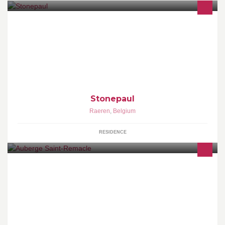
Raerener Marmorwerk PGmbH
Stonepaul
Raeren
,
Belgium
RESIDENCE
L'Auberge St-Remacle est un restaurant convivial et chaleureux
situé dans le centre de Stavelot, haut-lieu touristique des
Ardennes belge !