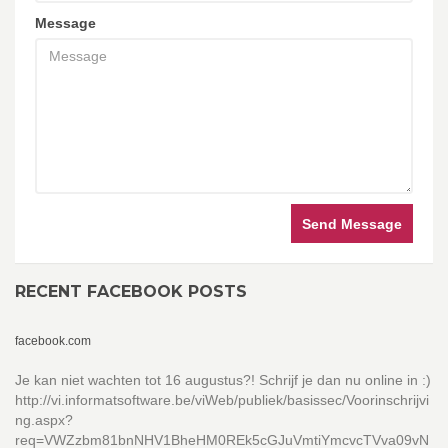
Message
Send Message
RECENT FACEBOOK POSTS
facebook.com
Je kan niet wachten tot 16 augustus?! Schrijf je dan nu online in :)
http://vi.informatsoftware.be/viWeb/publiek/basissec/Voorinschrijvi
ng.aspx?
req=VWZzbm81bnNHV1BheHM0REk5cGJuVmtiYmcvcTVva09vN