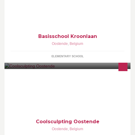
Basisschool Kroonlaan
Oostende
,
Belgium
ELEMENTARY SCHOOL
Coolsculpting: de Coole manier om zonder snijden definitief
vetcellen te elimineren! Sinds 2013: reeds 4 jaar ervaring en alle
applicators beschikbaar in Oostende!
Coolsculpting Oostende
Oostende
,
Belgium