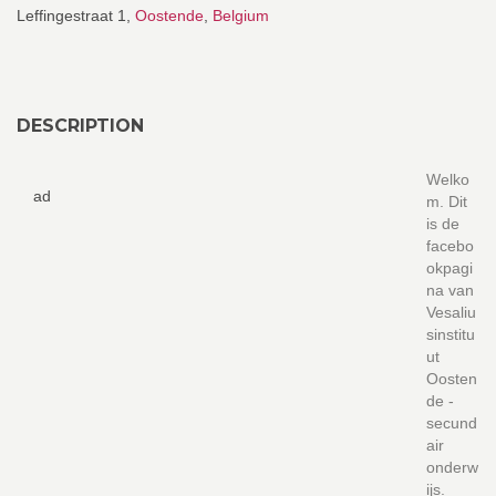
Leffingestraat 1,
Oostende
,
Belgium
DESCRIPTION
Welko
ad
m. Dit
is de
facebo
okpagi
na van
Vesaliu
sinstitu
ut
Oosten
de -
secund
air
onderw
ijs.