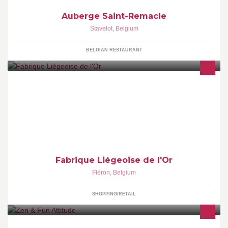
Auberge Saint-Remacle
Stavelot
,
Belgium
BELGIAN RESTAURANT
Depuis 30 ans, nous sommes leaders de la bijouterie or 18 K et
nous le restons grâce à notre promotion permanente : 1 alliance
achetée = 1 alliance offerte
Fabrique Liégeoise de l'Or
Fléron
,
Belgium
SHOPPING/RETAIL