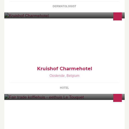
DERMATOLOGIST
een sfeervol plattelandshotelletje aan de rand van Oostende en
op 800m van zee.wil je meer info? kijk op www.kruishof.be
Kruishof Charmehotel
Oostende
,
Belgium
HOTEL
Le Touquet