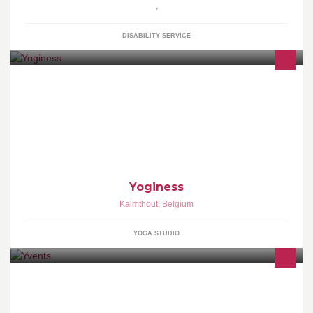
,
DISABILITY SERVICE
Yoginess biedt yogalessen aan voor iedereen.
Yoginess
Kalmthout
,
Belgium
YOGA STUDIO
Verhuur en verkoop van springkastelen, tenten, feestmaterialen,