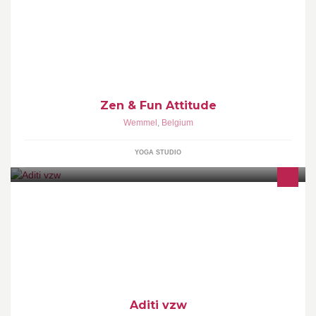
Enfin un espace de remise en forme dédié au yoga et ses dérivés
dans le nord de Bruxelles ! Zen & Fun Attitude : un concept global
visant à vous permettre de retirer un maximum de bénéfices de
vos séances de cours collectifs.
Zen & Fun Attitude
Wemmel
,
Belgium
YOGA STUDIO
Aditi vzw is een centrum voor advies, informatie en concrete
ondersteuning op vlak van seksualiteit voor personen met een
beperking en ouderen.
Aditi vzw