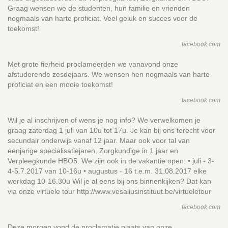
Graag wensen we de studenten, hun familie en vrienden
nogmaals van harte proficiat. Veel geluk en succes voor de
toekomst!
facebook.com
Met grote fierheid proclameerden we vanavond onze
afstuderende zesdejaars. We wensen hen nogmaals van harte
proficiat en een mooie toekomst!
facebook.com
Wil je al inschrijven of wens je nog info? We verwelkomen je
graag zaterdag 1 juli van 10u tot 17u. Je kan bij ons terecht voor
secundair onderwijs vanaf 12 jaar. Maar ook voor tal van
eenjarige specialisatiejaren, Zorgkundige in 1 jaar en
Verpleegkunde HBO5. We zijn ook in de vakantie open: • juli - 3-
4-5.7.2017 van 10-16u • augustus - 16 t.e.m. 31.08.2017 elke
werkdag 10-16.30u Wil je al eens bij ons binnenkijken? Dat kan
via onze virtuele tour http://www.vesaliusinstituut.be/virtueletour
facebook.com
Deze morgen vond de proclamatie plaats van onze