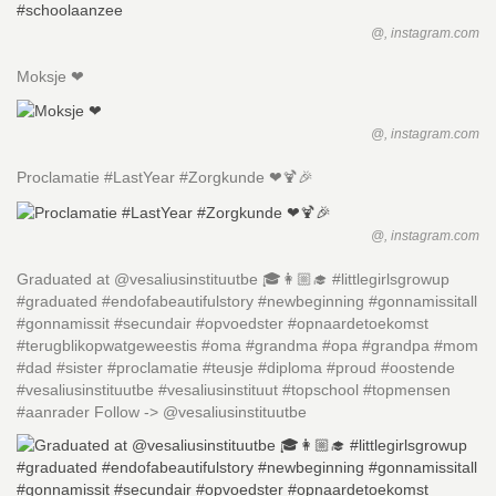
@, instagram.com
Moksje ❤
@, instagram.com
Proclamatie #LastYear #Zorgkunde ❤🍹🎉
@, instagram.com
Graduated at @vesaliusinstituutbe 🎓👩🏼‍🎓 #littlegirlsgrowup
#graduated #endofabeautifulstory #newbeginning #gonnamissitall
#gonnamissit #secundair #opvoedster #opnaardetoekomst
#terugblikopwatgeweestis #oma #grandma #opa #grandpa #mom
#dad #sister #proclamatie #teusje #diploma #proud #oostende
#vesaliusinstituutbe #vesaliusinstituut #topschool #topmensen
#aanrader Follow -> @vesaliusinstituutbe