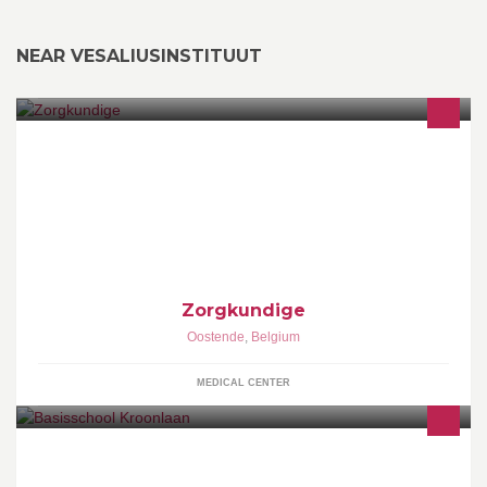
NEAR VESALIUSINSTITUUT
BEFEZO Belgische federatie van zorgkundigen
Zorgkundige
Oostende
,
Belgium
MEDICAL CENTER
Wij zijn een kleuter- en basisschool, startende met de peuters
vanaf 2,5 jaar.