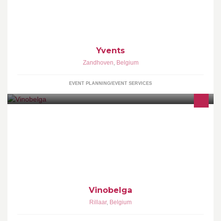
themakoffers, unieke geschenken, feestartikelen en snoeptaarten
Yvents
Zandhoven
,
Belgium
EVENT PLANNING/EVENT SERVICES
Toeristisch centrum van de Vlaamse wijn Ontmoetingscentrum:
Toeristische activiteiten, evenementen en meetings, feestzaal,..
Vinobelga
Rillaar
,
Belgium