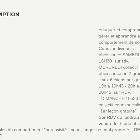
IPTION
éduquer et comprend
gérer et apprendre a
comportement de so
Cours individuels
obeissance SAMEDI
16H30 sur rdv.
MERCREDI collectif
obeissance en 2 gr
"max 6chiens par gr
19h a 19h45 - 20h a
20h45 sur RDV.
DIMANCHE 10h30 
collectif cours social
"1er leçon gratuite"
Sur RDV du lundi au
vendredi : Etude et s
bles du comportement "agressivité ,peur , angoisse, mal propreté....
I