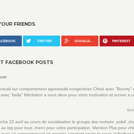
YOUR FRIENDS
ACEBOOK
TWITTER
GOOGLE+
PINTEREST
NT FACEBOOK POSTS
.com
ravail sur comportement agressivité congénères Chloé avec "Bounty" 
vec "bella" félicitation a vous deux pour votre motivation et arriver a 
fac
che 22 avril au cours de socialisation le groupe des motivés ,soleil ,cha
s au top pour tous ,merci pour votre participation. Mention Plus pour chl
 avec un comportement en progrès constant après le cours individuel 