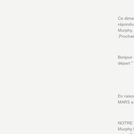
Ce diman
répondu 
Murphy, 
,Prochai
Bonjour
départ "
En rais
MARS a 
NOTRE G
Murphy l