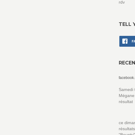
rdv
TELL 
F
RECE
facebook
Samedi t
Mégane a
résultat
ce diman
résultat
"Bounty"