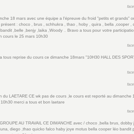
fac
che 18 mars avec une équipe a l'épreuve du froid "petits et grands" o
présent : choco , brus , schhukra , thao , hoby , quira , bella ,cooper , 
bandit ,belle ,benjy ,laika ,Woody .. Bravo a tous pour votre participati
n cours le 25 mars 10h30
fac
 a tous reprise du cours ce dimanche 18mars "10H30 HALL DES SPO
fac
fac
on du LAETARE CE wk pas de cours ,le cours est reporté au dimanche 
10h30 merci a tous et bon laetare
fac
ROUPE AU TRAVAIL CE DIMANCHE avec / choco ,bella brus, dobby 
una, diego ,thao quicko falco haby joye motus bella cooper léo bandit 