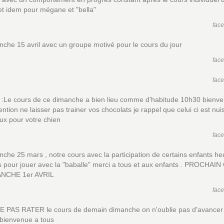
t idem pour mégane et "bella"
fac
che 15 avril avec un groupe motivé pour le cours du jour
fac
fac
:Le cours de ce dimanche a bien lieu comme d'habitude 10h30 bienv
tention ne laisser pas trainer vos chocolats je rappel que celui ci est nuis
ux pour votre chien
fac
che 25 mars , notre cours avec la participation de certains enfants he
s pour jouer avec la "baballe" merci a tous et aux enfants . PROCHA
ANCHE 1er AVRIL
fac
 PAS RATER le cours de demain dimanche on n'oublie pas d'avancer
,bienvenue a tous