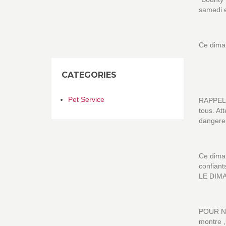
samedi e
Ce diman
CATEGORIES
Pet Service
RAPPEL 
tous. At
dangere
Ce diman
confiant
LE DIM
POUR NE
montre 