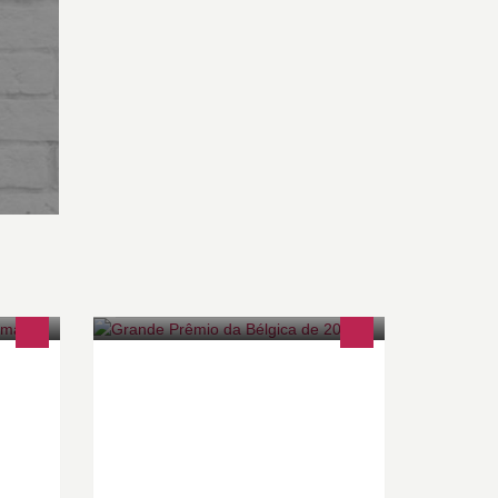
sse
-
u
roduit
abriqué