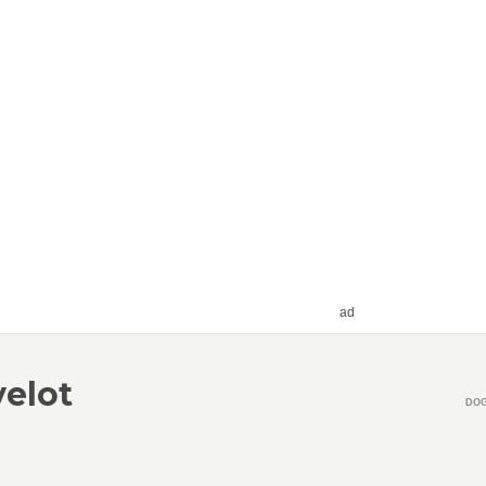
ad
velot
DOG