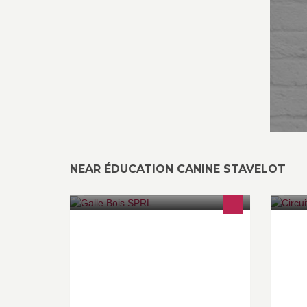
NEAR ÉDUCATION CANINE STAVELOT
GalleBois : Les spécialistes des
Ra
panneaux et du parquet Négoce :
tr
GROS & DETAIL Panneaux -
Fr
Parquets - Lambris - Bardages
ni
Planchers de terrasse - Châssis PVC
ar
Tous produits d'Isolation