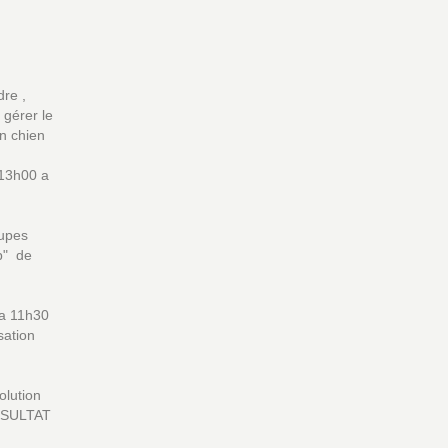
re ,
 gérer le
n chien
13h00 a
oupes
p" de
a 11h30
isation
olution
RESULTAT