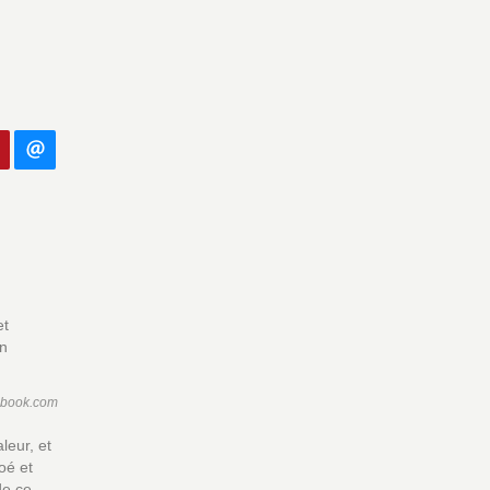
et
un
ebook.com
leur, et
oé et
de ce