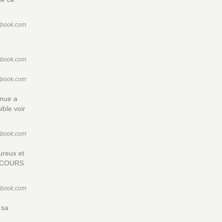
ebook.com
ebook.com
ebook.com
enue a
ible voir
ebook.com
ureux et
IN COURS
ebook.com
 sa