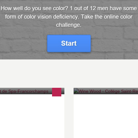
idillon, Bruxelles, Eau rouge, le
Bonjour, nous sommes une cla
acé du Circuit de Spa-
de rhétos (option sciences
ancorchamps, long de 7 km, est
économique) du Collège Saint
ché au coeur de la forêt
Remacle et nous participons a
dennaise, en Wallonie (Belgique).
projet Mini-entreprises. Notre p
est un porte bouteille de vin, f
en hêtre. Le prix est de 7.99 €.