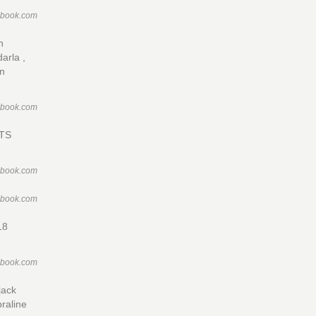
ebook.com
n
darla ,
on
ebook.com
RTS
ebook.com
ebook.com
18
ebook.com
jack
praline