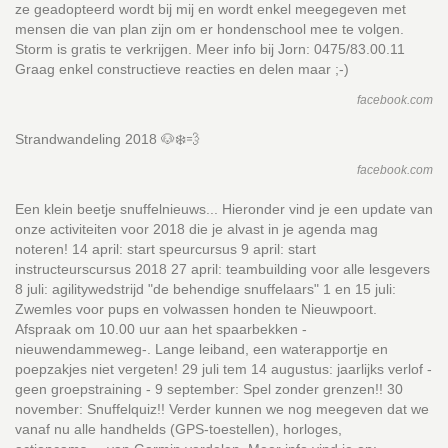
ze geadopteerd wordt bij mij en wordt enkel meegegeven met
mensen die van plan zijn om er hondenschool mee te volgen.
Storm is gratis te verkrijgen. Meer info bij Jorn: 0475/83.00.11
Graag enkel constructieve reacties en delen maar ;-)
facebook.com
Strandwandeling 2018 🐶❄️💨
facebook.com
Een klein beetje snuffelnieuws... Hieronder vind je een update van
onze activiteiten voor 2018 die je alvast in je agenda mag
noteren! 14 april: start speurcursus 9 april: start
instructeurscursus 2018 27 april: teambuilding voor alle lesgevers
8 juli: agilitywedstrijd "de behendige snuffelaars" 1 en 15 juli:
Zwemles voor pups en volwassen honden te Nieuwpoort.
Afspraak om 10.00 uur aan het spaarbekken -
nieuwendammeweg-. Lange leiband, een waterapportje en
poepzakjes niet vergeten! 29 juli tem 14 augustus: jaarlijks verlof -
geen groepstraining - 9 september: Spel zonder grenzen!! 30
november: Snuffelquiz!! Verder kunnen we nog meegeven dat we
vanaf nu alle handhelds (GPS-toestellen), horloges,