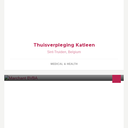
Zorg aan huis zowel voor jong als oud .
Thuisverpleging Katleen
Sint-Truiden
,
Belgium
MEDICAL & HEALTH
Uniek concept viswinkel, leverancier Horeca en Traiteur.
Dagelijkse aanvoer verse vis, schaal- en schelpdieren.