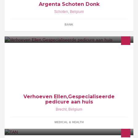
Argenta Schoten Donk
Schoten
,
Belgium
BANK
Pijn aan de voeten? Of te weinig tijd voor een
schoonheidsbezoek? Gediplomeerde pedicure met jaren
werkervaring komt bij u aan huis!
Verhoeven Ellen,Gespecialiseerde
pedicure aan huis
Brecht
,
Belgium
MEDICAL & HEALTH