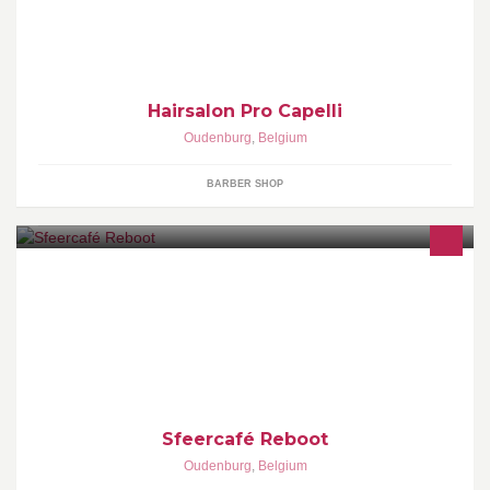
Hairsalon Pro Capelli
Oudenburg
,
Belgium
BARBER SHOP
Een zaak voor jong en oud iedereen welkom voor een gezellige
avondje uit
Sfeercafé Reboot
Oudenburg
,
Belgium