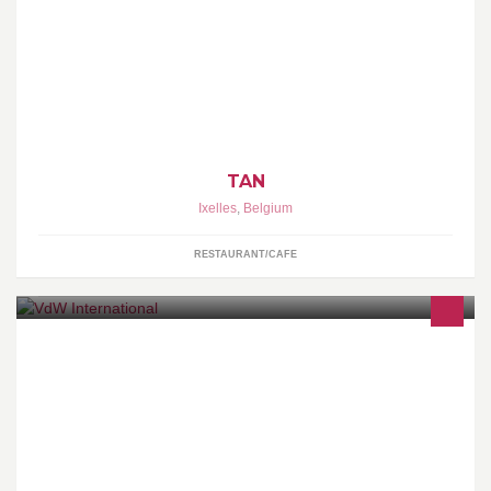
TAN est un espace dont la vocation est de faire découvrir, pour
l’ensemble des repas d’une journée (petit déjeuner, déjeuner,
goûter, dîner), une cuisine inédite et savoureuse.
TAN
Ixelles
,
Belgium
RESTAURANT/CAFE
Vous êtes à la recherche de Cascades (jeux à jetons) ou de jeux
à Tickets? Alors ne cherchez plus. Nous vous proposons ce que
vous n'attendiez plus!