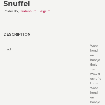
Snuffel
Polder 35,
Oudenburg
,
Belgium
DESCRIPTION
Waar
ad
hond
en
baasje
thuis
zijn.
www.d
esnuffe
l.com
Waar
hond
en
baasje