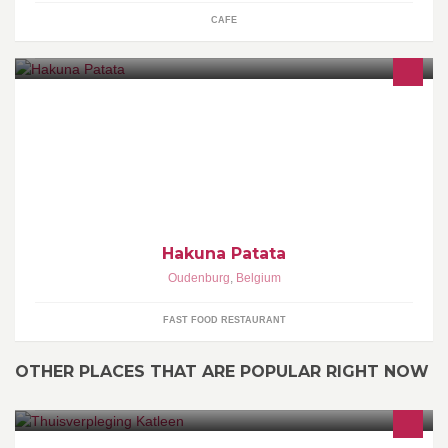
CAFE
Via deze pagina laat ik weten dat mijn frituur genaamd "Hakuna
Patata" weldra geopend wordt. De opening is voorzien voor eind
maart.
Hakuna Patata
Oudenburg
,
Belgium
FAST FOOD RESTAURANT
OTHER PLACES THAT ARE POPULAR RIGHT NOW