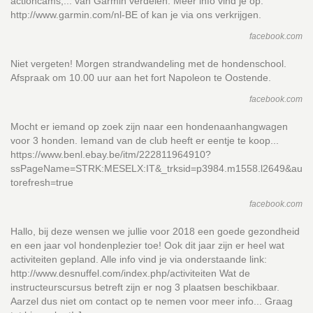
actioncams,... van Garmin verdelen. Meer info vind je op:
http://www.garmin.com/nl-BE of kan je via ons verkrijgen.
facebook.com
Niet vergeten! Morgen strandwandeling met de hondenschool.
Afspraak om 10.00 uur aan het fort Napoleon te Oostende.
facebook.com
Mocht er iemand op zoek zijn naar een hondenaanhangwagen
voor 3 honden. Iemand van de club heeft er eentje te koop...
https://www.benl.ebay.be/itm/222811964910?
ssPageName=STRK:MESELX:IT&_trksid=p3984.m1558.l2649&au
torefresh=true
facebook.com
Hallo, bij deze wensen we jullie voor 2018 een goede gezondheid
en een jaar vol hondenplezier toe! Ook dit jaar zijn er heel wat
activiteiten gepland. Alle info vind je via onderstaande link:
http://www.desnuffel.com/index.php/activiteiten Wat de
instructeurscursus betreft zijn er nog 3 plaatsen beschikbaar.
Aarzel dus niet om contact op te nemen voor meer info... Graag