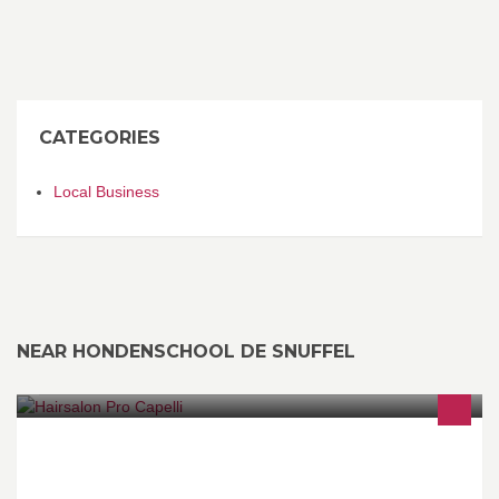
CATEGORIES
Local Business
NEAR HONDENSCHOOL DE SNUFFEL
Jong salon waar zowel mannen, vrouwen en kinderen terecht
kunnen voor de modernste kapsels en leuke klassiekers