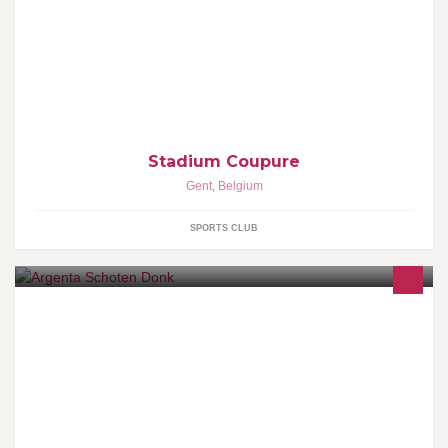
Veel meer dan fitness alleen. Sport, wellness en lifestyle: de
Stadium fitnesscentra bieden voor elk wat wils. Sportclubs in Gent
en Brussel.
Stadium Coupure
Gent
,
Belgium
SPORTS CLUB
Argenta Schoten Donk maakt deel uit van Argenta, een bank- en
verzekeringsgroep die in België, Nederland en Luxemburg actief
is. Ondernemingsnummer: 0435.696.482