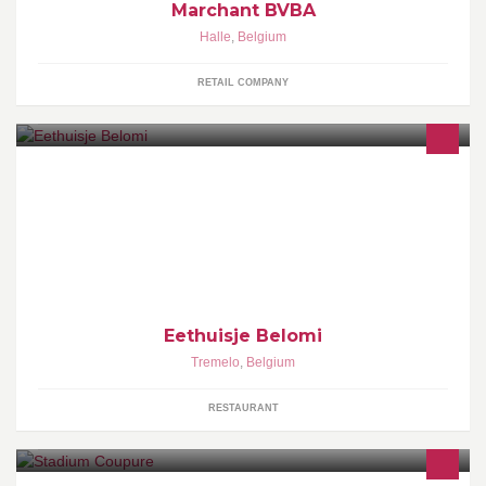
Marchant BVBA
Halle
,
Belgium
RETAIL COMPANY
Kom genieten van een snack, pasta, pannenkoek, salade,
seizoens gebonden suggestie,.. of gewoon een drankje op ons
terras of in onze gezellige zaak. Alle gerechten kunnen ook
meegenomen worden! GESLOTEN OP FEESTDAGEN
Eethuisje Belomi
Tremelo
,
Belgium
RESTAURANT