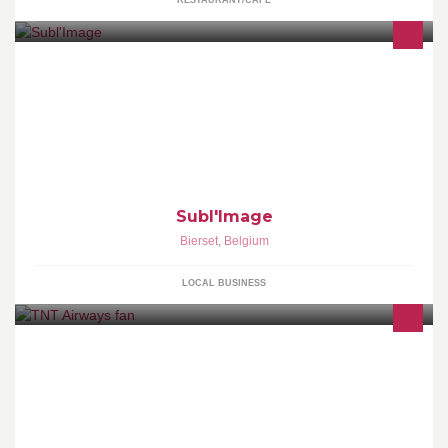
RESTAURANT/CAFE
Conseil en Image Coaching Formatrice à IFAPME Liège
Subl'Image
Bierset
,
Belgium
LOCAL BUSINESS
Page fan de la compagnie