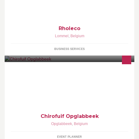
Printing-Car/windowstickers-Broderie-Impression textiles fenêtres
et panneaux d'affichage.
Rholeco
Lommel
,
Belgium
BUSINESS SERVICES
Chirojongens Opglabbeek presenteren: ▬▬ Chirofuif
Opglabbeek 2017 ▬▬ 15 april 2017 Tent @ sporthal Opglabbeek
Chirofuif Opglabbeek
Opglabbeek
,
Belgium
EVENT PLANNER