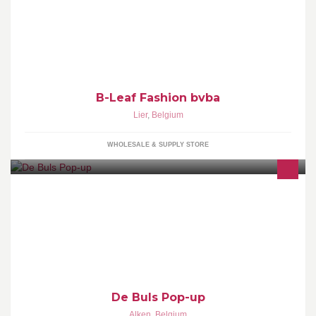
Wij verkopen badkleding, nacht- en ondergoed aan de
detailhandel in België en Luxemburg!
B-Leaf Fashion bvba
Lier
,
Belgium
WHOLESALE & SUPPLY STORE
tapas ♡ drinks ♡ music
De Buls Pop-up
Alken
,
Belgium