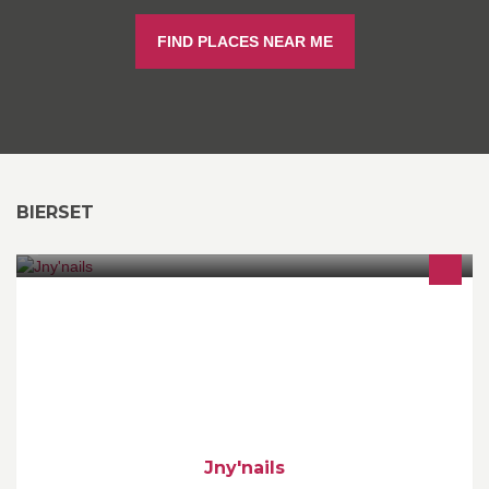
FIND PLACES NEAR ME
BIERSET
Styliste ongulaire. Jennifer Bruno. tél:0493/74/53/21. Bierset.
(liège).
Jny'nails