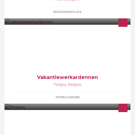
RESTAURANT/CAFE
Werken in Vakantieomgeving! Een aantal weken of maanden
werken of stage lopen in het nabije buitenland; in het Land van
Gaume / Belgische Ardennen.
Vakantiewerkardennen
Tintigny
,
Belgium
TRAVEL/LEISURE
Borduurwerk-Drukwerk-Auto/raambestickering-Embroidery-