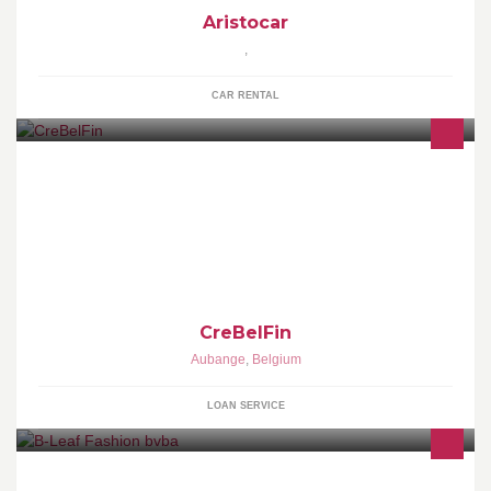
Aristocar
,
CAR RENTAL
Crebelfin est un courtier belge, spécialiste du crédit pour les
particuliers en Belgique et au Luxembourg.
CreBelFin
Aubange
,
Belgium
LOAN SERVICE