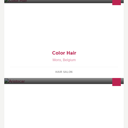
Ouvert en août 2012, Color-Hair à Mons est un nouveau salon de
coiffure pour hommes et dames.
Color Hair
Mons
,
Belgium
HAIR SALON
Située à Bruxelles, Aristocar met à votre disposition un large choix
de véhicules des plus prestigieuses marques du monde entier en
location.