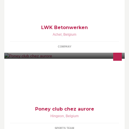
zwembaden en alle andere werken in gewapend beton!
LWK Betonwerken
Achel
,
Belgium
COMPANY
Cours d équitation pour les enfants à partir de 4ans, séance d
hippotherapie, stages pendant les congés scolaires, pension pour
chevaux ou poneys
Poney club chez aurore
Hingeon
,
Belgium
SPORTS TEAM