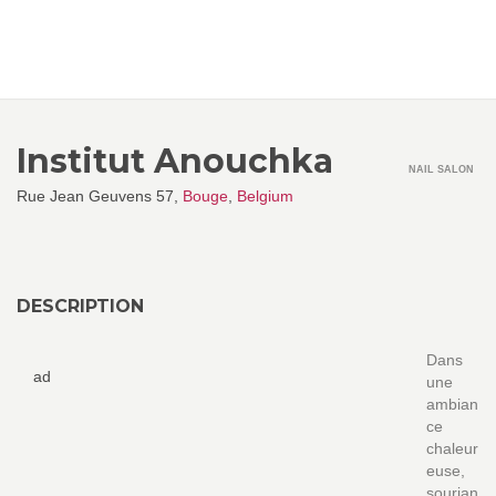
Institut Anouchka
NAIL SALON
Rue Jean Geuvens 57,
Bouge
,
Belgium
DESCRIPTION
Dans
ad
une
ambian
ce
chaleur
euse,
sourian