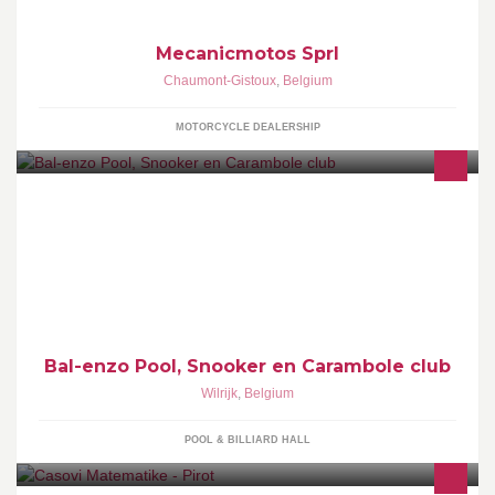
Mecanicmotos Sprl
Chaumont-Gistoux
,
Belgium
MOTORCYCLE DEALERSHIP
6 dagen per week poolen, snooker of carambole. Voor een
avondje uit of in competitieverband. Lekkere dranken en 'Best
Burgers in town'
Bal-enzo Pool, Snooker en Carambole club
Wilrijk
,
Belgium
POOL & BILLIARD HALL