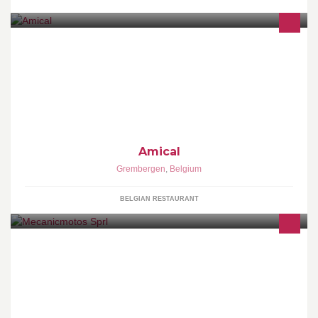
Bistro & Loungebar "Kom binnen als gast ... ga buiten als vriend!"
Amical
Grembergen
,
Belgium
BELGIAN RESTAURANT
A votre service depuis 1979. Dealer officiel MV Agusta, Yamaha,
Suzuki, Vespa, Piaggio, Moto Guzzi, SYM, Kymco, CF Moto, Beta,
Mash, Royal Enfield.