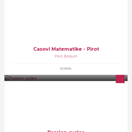
Ukoliko vam treba pomoc sa ucenjem matematike, fizike i elektro-
tehnike, mozete zakazati privatne casove radi usavrsavanja
znanja.
Casovi Matematike - Pirot
Pirot
,
Belgium
SCHOOL
Bonjour, passion cycles est un magasin de vélo situé à
Hanzinnelle (belgique), vous pouvez trouver des vélos en tout
genres ( vtt ,vélo assistance électrique, vtc , course, enfant , bmx
,....) ainsi que des accessoires pour le vélo .