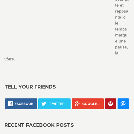
te et
reposa
nte ici
le
temps
marqu
e une
pause,
la
vôtre.
TELL YOUR FRIENDS
FACEBOOK
TWITTER
GOOGLE+
RECENT FACEBOOK POSTS