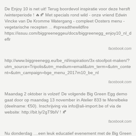
De Enjoy 10 is net uit! Terug boordevol inspiratie voor deze hersft
/winterperiode ! 🔥🍂 Met specials rond wild - onze vriend Edwin
Vincke van De Kromme Watergang - compleet Oosters menu -
vegetarische recepten ... #spreadthewildfire
https://issuu.com/biggreeneggeu/docs/biggreenegg_enjoy10_nl_d
eflr
facebook.com
http://www.biggreenegg.eu/be_nl/inspiration/3x-stoofpot-maken/?
utm_source=Tripolis&utm_medium=email&utm_term=&utm_conte
nt=&utm_campaign=bge_menu_2017m10_be_nl
facebook.com
Maandag 2 oktober is volzet! De volgende Big Green Egg demo
gaat door op maandag 13 november in Atelier 833 te Merelbeke
(deelname: €50). Inschrijving via info@ali-import.be of via de
website: http://bit.ly/2gT9blV ! 🍂
facebook.com
Nu donderdag ....een leuk educatief evenement met de Big Green