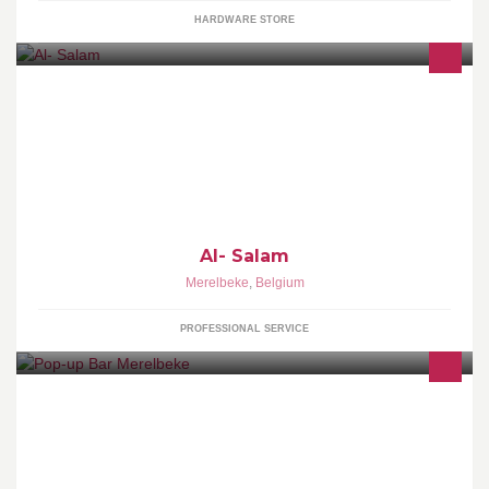
HARDWARE STORE
All types of k9 dogs, dog food ,k9 accessories .
Al- Salam
Merelbeke
,
Belgium
PROFESSIONAL SERVICE