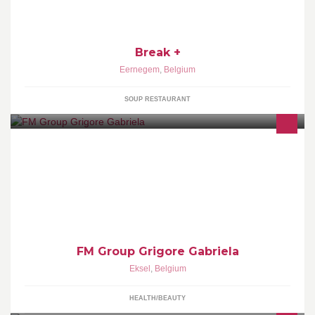
Break +
Eernegem
,
Belgium
SOUP RESTAURANT
FOOR HOME SPA SENSES FOOT CARE GLUCAN ACTIVE GOLD
REGENESIS MAKE_UP PERFUME
FM Group Grigore Gabriela
Eksel
,
Belgium
HEALTH/BEAUTY