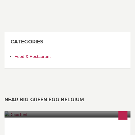
CATEGORIES
Food & Restaurant
NEAR BIG GREEN EGG BELGIUM
DecoTent is een jonge frima, die garant staat voor uitstekende
service! Wij verhuren tenten, springkastelen en een mobiele bar