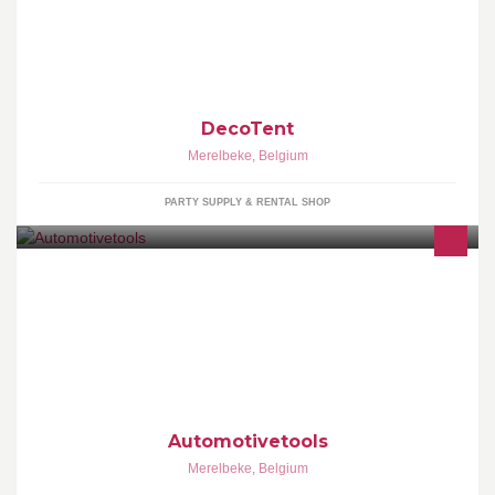
voor gelijk welk event!
DecoTent
Merelbeke
,
Belgium
PARTY SUPPLY & RENTAL SHOP
Wij bieden een ruim gamma professioneel gereedschap &
onderhoudsproducten aan voor de doe het zelver en vakman
tegen concurrentiele prijzen
Automotivetools
Merelbeke
,
Belgium