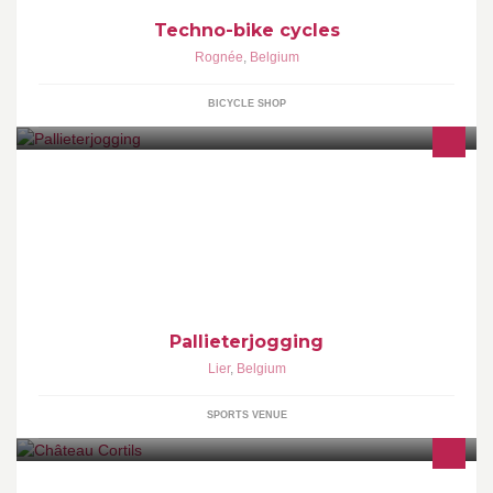
Techno-bike cycles
Rognée
,
Belgium
BICYCLE SHOP
Een gezellige jogging in Lier met elk jaar meer dan 1.000 lopers,
van beginners tot atleten.
Pallieterjogging
Lier
,
Belgium
SPORTS VENUE