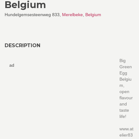
Belgium
Hundelgemsesteenweg 833,
Merelbeke
,
Belgium
DESCRIPTION
Big
ad
Green
Egg
Belgiu
m,
open
flavour
and
taste
life!
www.at
elier83