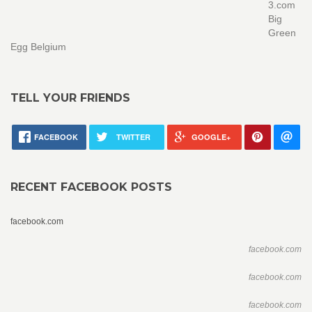
3.com
Big
Green
Egg Belgium
TELL YOUR FRIENDS
FACEBOOK
TWITTER
GOOGLE+
RECENT FACEBOOK POSTS
facebook.com
facebook.com
facebook.com
facebook.com