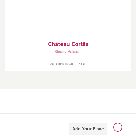
Verblijf in de natuur van Cortils. Het Château Cortils heeft 6
sfeervolle gasten verblijven voor 2 tot totaal 40 personen. [FR]
[EN] in "Page Info"
Château Cortils
Blegny
,
Belgium
VACATION HOME RENTAL
Add Your Place