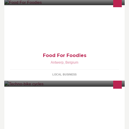
Food For Foodies is het meest multi culinaire kookatelier van
Antwerpen. Ontdek heel de wereld in Antwerpen Noord, in
ingrediënten en op je bord
Food For Foodies
Antwerp
,
Belgium
LOCAL BUSINESS
Vente et réparation de vélo et accessoire KTM