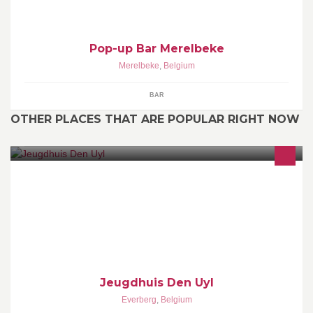
Pop-up Bar Merelbeke
Merelbeke
,
Belgium
BAR
OTHER PLACES THAT ARE POPULAR RIGHT NOW
Jeugdhuis Den Uyl is een sprankelend JH in het centrum van
Everberg. Elke vrijdag en zaterdag open van 21u tot 03u!
Jeugdhuis Den Uyl
Everberg
,
Belgium