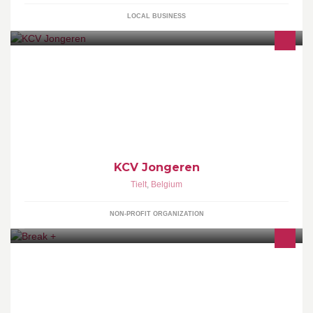
LOCAL BUSINESS
www.kcvjongeren.be -------------- KCV Vlaanderen
KCV Jongeren
Tielt
,
Belgium
NON-PROFIT ORGANIZATION
Reserveren voor u feestjes, gezellig samen zitten met vrienden en
familie met de volksspelen.