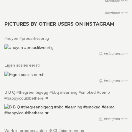
facebook.com
facebook.com
PICTURES BY OTHER USERS ON INSTAGRAM
#noyen #preuslikveertig
@, instagram.com
Eigen sosies eerst!
@, instagram.com
B B Q #thegreenbigegg #bbq #learning #smoked #demo
#happyicouldbethere 💋
@, instagram.com
Work in progress#atelier833 #biggreenegg