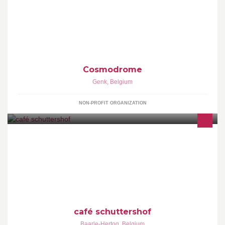
Je ticket voor een ruimtereis!
Cosmodrome
Genk
,
Belgium
NON-PROFIT ORGANIZATION
Café schuttershof (of voor de ingewijden bij de "gunter") bestaat al
meer de 50 jaar in Zondereigen. Jong en oud voelt zich meteen
thuis hier voor de toog. Gunter en Ann zijn ondertussen 25 jaar
trotse eigenaar van deze gezellige bar.
café schuttershof
Baarle-Hertog
,
Belgium