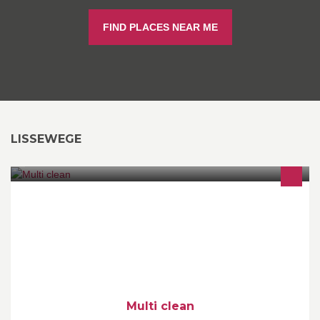
FIND PLACES NEAR ME
LISSEWEGE
Gevelreiniging Ontmossen van opritten en terrassen Wassen van
ramen Reinigen van zonnepanelen Reinigen van zonneluifels (
zonnetenten)
Multi clean