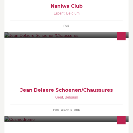
Naniwa Club
Erpent
,
Belgium
PUB
Ronse | Peperstraat 9-11 | t. 055 21 19 67 | info@jeandelaere.be
Gent | Koestraat 13-15 | t. 09 223 28 25 | gent@jeandelaere.be
Jean Delaere Schoenen/Chaussures
Gent
,
Belgium
FOOTWEAR STORE