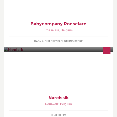
lieveling. Geboortelijsten, allerhande baby- en kinderartikelen,
kinderkledij tot 3 jaar!
Babycompany Roeselare
Roeselare
,
Belgium
BABY & CHILDREN'S CLOTHING STORE
Narcissik est un un espace exclusif et unique, dédié au bien-être
conjugué au masculin et au féminin.
Narcissik
Péruwelz
,
Belgium
HEALTH SPA