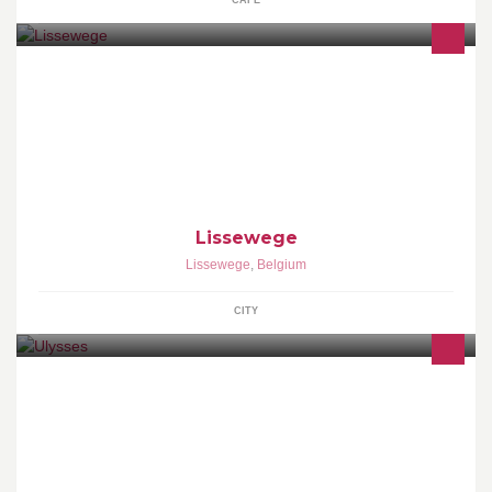
CAFE
Lissewege
Lissewege
,
Belgium
CITY
Een parel verborgen in een parel van een dorpje. Gelegen op de
as Zeebrugge-Brugge, Blankeberge-Knokke in het witte dorp "
Lissewege". Alvast heten wij U welkom Kurt en Caatje