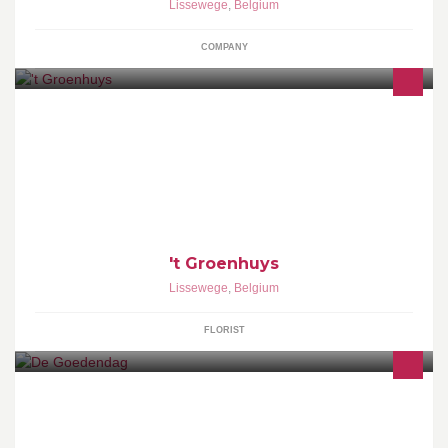
Lissewege
,
Belgium
COMPANY
Bloemen worden geschonken in een bepaalde sfeer, als
bedankje, als sfeermaker bij etentjes. Bij belangrijke
gebeurtenissen van feest tot begrafenis en alles daartussenin. Ze
fleuren ons huis op, tonen hun groene frisheid op sombere
dagen...
't Groenhuys
Lissewege
,
Belgium
FLORIST
Hostellerie Restaurant De Goedendag (Lissewege)