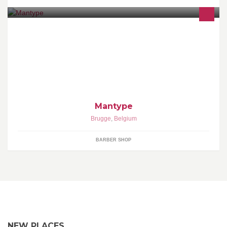
Mantype Hair and Skincare for men. Alleen hij staat centraal.
Mantype
Brugge
,
Belgium
BARBER SHOP
NEW PLACES