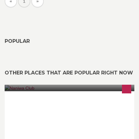
«
1
»
POPULAR
OTHER PLACES THAT ARE POPULAR RIGHT NOW
Lounge Bar ouvert tous les VENDREDI et SAMEDI à partir de
22h30 jusqu'à ... Entrée Gratuite | Espace VIP | DJ généraliste La
semaine de ton anniversaire, 1 bouteille achetée = 1 bouteille de
champagne offerte. Réservation VIP au 0475/590.781