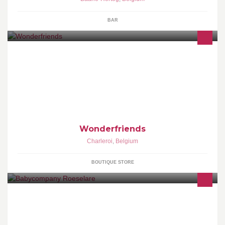
BAR
� The Wonder place to Shop � Eshop > www.wonderfriends.be
Instagram > wonderfriendsshop
Wonderfriends
Charleroi
,
Belgium
BOUTIQUE STORE
Een stijlvolle start van de eerste levensjaren van uw kleine