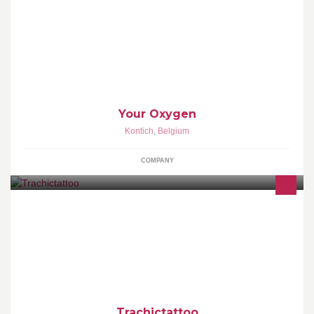
Focus on rekruting en advice www.youroxygen.be
Your Oxygen
Kontich
,
Belgium
COMPANY
Artiste tatoueuse et peintre basée à Bruxelles. Créations de
design personnalisés et réalisation de tatouage. Reconnue pour
le travail fin et détaillé. Tous les styles et idées sont les bienvenus.
Trachictattoo