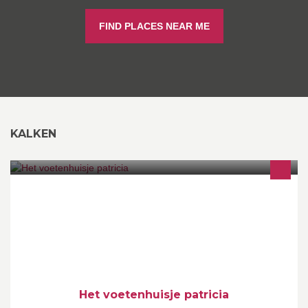
FIND PLACES NEAR ME
KALKEN
pedicure , parafinnebad, been en voetmassa , gelisch op de
teennagels gel op de vingernagels , verkoop van ghewoll
voetverzorging , thea treat oi ,
Het voetenhuisje patricia