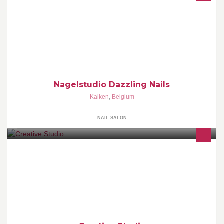
Wat kan je verkrijgen bij Nagelstudio Dazzling Nails: Manicure +
lakken : 12 euro Nieuw set gelnagels + verlenging 50 euro
Bijwerking: 35euro
Nagelstudio Dazzling Nails
Kalken
,
Belgium
NAIL SALON
Grafisch ontwerp - Drukwerk - Alle reclame