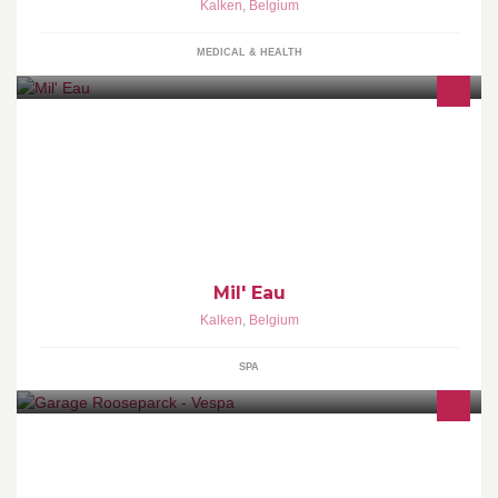
Kalken
,
Belgium
MEDICAL & HEALTH
Nood aan pure ontspanning? Quality-time met uw partner,
vrienden of collega's? Bij Mil' Eau kunt u de luxueuze en gezellige
wellness volledig privé afhuren
Mil' Eau
Kalken
,
Belgium
SPA
Officiële dealer Vespa Piaggio Sym Derbi