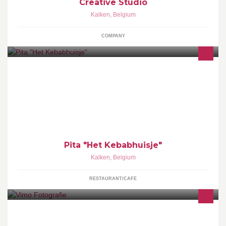
Creative Studio
Kalken
,
Belgium
COMPANY
Pita "Het Kebabhuisje"
Kalken
,
Belgium
RESTAURANT/CAFE
Freelance, portret, evenementen & huwelijksfotograaf