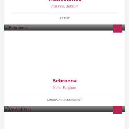
Brussels
,
Belgium
ARTIST
Een culinair rustpunt in de waaslandhaven / Uniek restaurant in
Kallo voor al uw feesten & seminaries. Maar ook voor je
romantisch diner met scheldezicht kan u bij ons terecht
Bebronna
Kallo
,
Belgium
EUROPEAN RESTAURANT