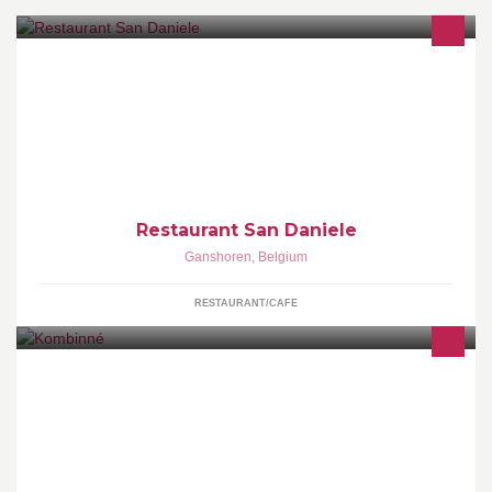
Réservation ou annulation uniquement par téléphone au
02/4267923
Restaurant San Daniele
Ganshoren
,
Belgium
RESTAURANT/CAFE
De Kombinné is een gezellige taverne in het centrum van
Gelrode.