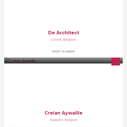
De Architect is een authentieke feestlocatie in hartje Pajottenland.
De Architect
Lennik
,
Belgium
EVENT PLANNER
Agence bancaire Crelan
Crelan Aywaille
Aywaille
,
Belgium