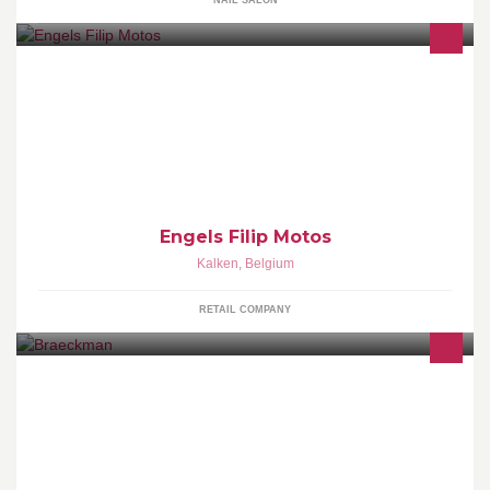
NAIL SALON
Engels Filip Motos is APRILIA, MV AGUSTA, VESPA en FB
MONDIAL dealer voor oost vlaanderen. PRIME gecertificeerd
service center. Herstelling alle merken
Engels Filip Motos
Kalken
,
Belgium
RETAIL COMPANY
plaatsen elektriciteit in nieuwbouw en renovatie. hersteldienst
24/24 particulier en industrieel. gratis offerte