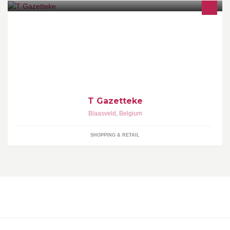
Lotto, kranten, tijdschriften, ballondecoratie, brei en haak
benodigdheden
T Gazetteke
Blaasveld
,
Belgium
SHOPPING & RETAIL