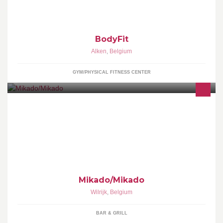
zonnebank, voedingssuplementen
BodyFit
Alken
,
Belgium
GYM/PHYSICAL FITNESS CENTER
MIKADO JAZZ OP HETE KOLEN MET VINYLVRIENDELIJKE DJ'S
& (H)EERLIJKE BBQ ELKE DONDERDAG IN JULI & AUGUSTUS
VAN 18u TOT MIDDERNACHT / GRATIS INKOM
Mikado/Mikado
Wilrijk
,
Belgium
BAR & GRILL