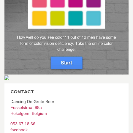
CONTACT
Dancing De Grote Beer
Fosselstraat 98a
Hekelgem
,
Belgium
053 67 18 66
facebook