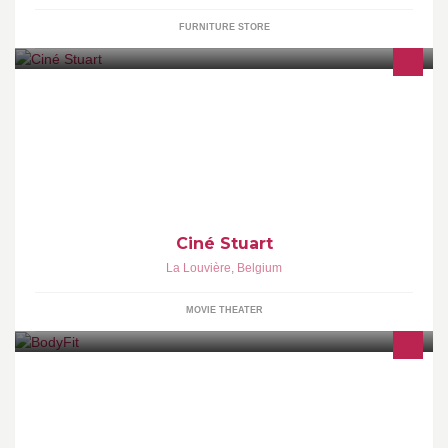
FURNITURE STORE
COMPLEXE CINEMA - LA LOUVIERE
Ciné Stuart
La Louvière
,
Belgium
MOVIE THEATER
fitnesscentrum, Dance,swis jumping,krachttraining groepslessen,
sauna, solarium, Piloxing, BBB, spinning,body pump pilates,