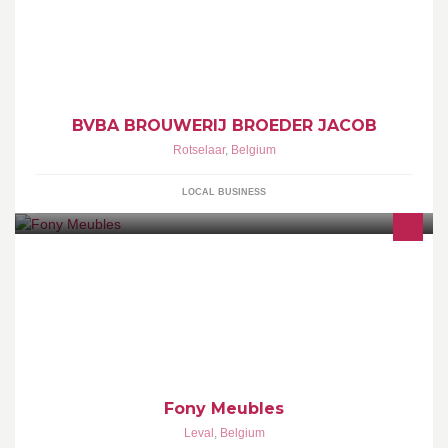
Belgian Premium Beer
BVBA BROUWERIJ BROEDER JACOB
Rotselaar
,
Belgium
LOCAL BUSINESS
Détaillant en meubles d'intérieurs tels que salon, salle à manger ,
chambre à coucher, literie, placards.
Fony Meubles
Leval
,
Belgium