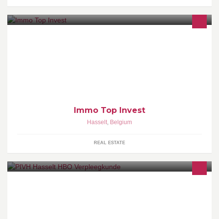
Immo Top Invest, de énige die presteert!
Immo Top Invest
Hasselt
,
Belgium
REAL ESTATE
info@pivh.be