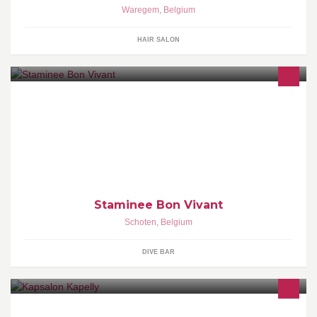
Waregem
,
Belgium
HAIR SALON
Bij Staminee Bon Vivant zit je in de sfeer van een echte 'bruine
kroeg' waar gezelligheid en nostalgie troef zijn
Staminee Bon Vivant
Schoten
,
Belgium
DIVE BAR