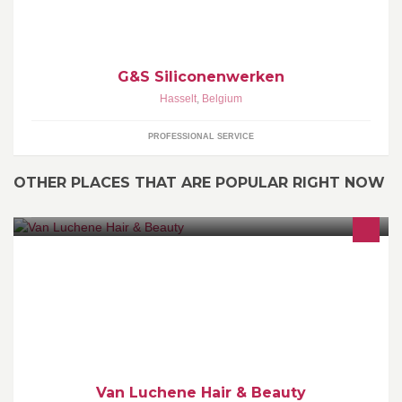
G&S Siliconenwerken
Hasselt
,
Belgium
PROFESSIONAL SERVICE
OTHER PLACES THAT ARE POPULAR RIGHT NOW
Van Luchene Hair & Beauty : voor een unieke stijl ... de jouwe
HAIR : Kevin.Murphy - Label M - Kérastase - L'Oréal - American
Crew BEAUTY : Jean D'Arcel - Alessandro - Art Deco - Decléor
Van Luchene Hair & Beauty