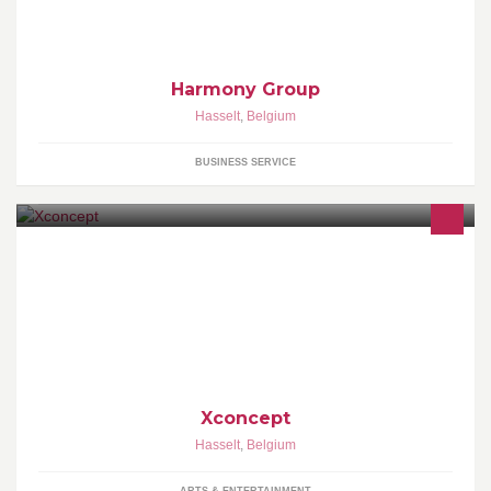
Harmony Group
Hasselt
,
Belgium
BUSINESS SERVICE
Xconcept is een ruimte te huur voor tentoonstellingen, workshops,
outlet, meetings, pop ups, netwerkrecepties... en dit in het hartje
van Hasselt!
Xconcept
Hasselt
,
Belgium