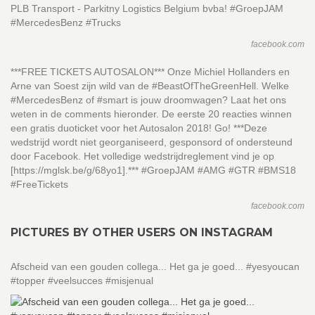
PLB Transport - Parkitny Logistics Belgium bvba! #GroepJAM
#MercedesBenz #Trucks
facebook.com
***FREE TICKETS AUTOSALON*** Onze Michiel Hollanders en
Arne van Soest zijn wild van de #BeastOfTheGreenHell. Welke
#MercedesBenz of #smart is jouw droomwagen? Laat het ons
weten in de comments hieronder. De eerste 20 reacties winnen
een gratis duoticket voor het Autosalon 2018! Go! ***Deze
wedstrijd wordt niet georganiseerd, gesponsord of ondersteund
door Facebook. Het volledige wedstrijdreglement vind je op
[https://mglsk.be/g/68yo1].*** #GroepJAM #AMG #GTR #BMS18
#FreeTickets
facebook.com
PICTURES BY OTHER USERS ON INSTAGRAM
Afscheid van een gouden collega... Het ga je goed... #yesyoucan
#topper #veelsucces #misjenual