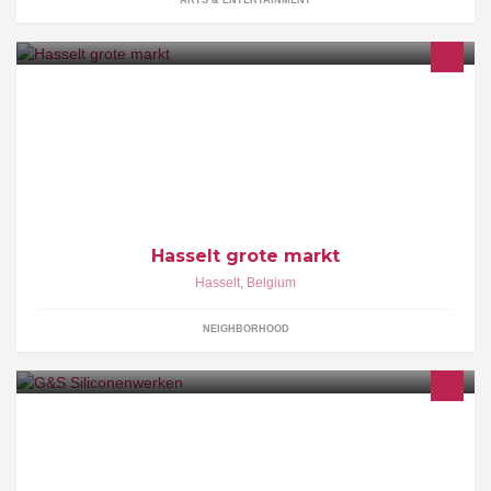
ARTS & ENTERTAINMENT
Welkom in Hasselt!
Hasselt grote markt
Hasselt
,
Belgium
NEIGHBORHOOD
Plaatsen van alle soorten kitvoegen, vervangen van bestaande
kitvoegen