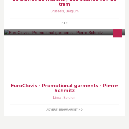
tram
Brussels
,
Belgium
BAR
EuroClovis - Pierre Schmitz - www.euroclovis.com Vêtements
promotionnels - Promotionele kledingen - Promotional garments
Consulting : ethic and quality
EuroClovis - Promotional garments - Pierre
Schmitz
Limal
,
Belgium
ADVERTISING/MARKETING