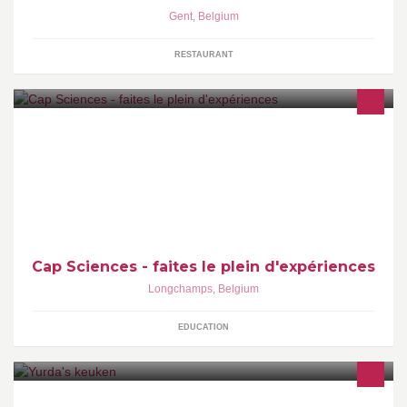
Gent
,
Belgium
RESTAURANT
Ateliers d'expérimentation scientifique pour les 5-15 ans !
Découvrez nos animations ludiques www.capsciences.be
Cap Sciences - faites le plein d'expériences
Longchamps
,
Belgium
EDUCATION