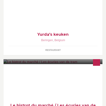
Heb je wat te vieren? Wil je een receptie houden? Of gezellig
dineren onder familie en/of vrienden? Bij Yurda's keuken kun je
smakelijk terecht.
Yurda's keuken
Beringen
,
Belgium
RESTAURANT
Tous les jeudis, veille du marché bio, le bistrot du marché
organise des concerts gratuits, dans une ambiance très cool
Le bistrot du marché / Les écuries van de