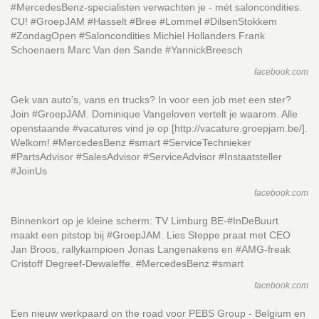
#MercedesBenz-specialisten verwachten je - mét saloncondities.
CU! #GroepJAM #Hasselt #Bree #Lommel #DilsenStokkem
#ZondagOpen #Saloncondities Michiel Hollanders Frank
Schoenaers Marc Van den Sande #YannickBreesch
facebook.com
Gek van auto's, vans en trucks? In voor een job met een ster?
Join #GroepJAM. Dominique Vangeloven vertelt je waarom. Alle
openstaande #vacatures vind je op [http://vacature.groepjam.be/].
Welkom! #MercedesBenz #smart #ServiceTechnieker
#PartsAdvisor #SalesAdvisor #ServiceAdvisor #Instaatsteller
#JoinUs
facebook.com
Binnenkort op je kleine scherm: TV Limburg BE-#InDeBuurt
maakt een pitstop bij #GroepJAM. Lies Steppe praat met CEO
Jan Broos, rallykampioen Jonas Langenakens en #AMG-freak
Cristoff Degreef-Dewaleffe. #MercedesBenz #smart
facebook.com
Een nieuw werkpaard on the road voor PEBS Group - Belgium en