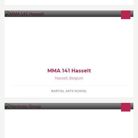
"MMA 141 Hasselt" is een MMA club die trainingen aanbied op
zowel competitief als recreatief niveau. Voor de rest kan je bij ons
ook terecht voor BJJ (in samenwerking met Brasa Limburg) en
kracht & conditietrainingen. www.mma141hasselt.be
MMA 141 Hasselt
Hasselt
,
Belgium
MARTIAL ARTS SCHOOL
Harmony helpt bedrijven in het realiseren van hun Business en IT
change