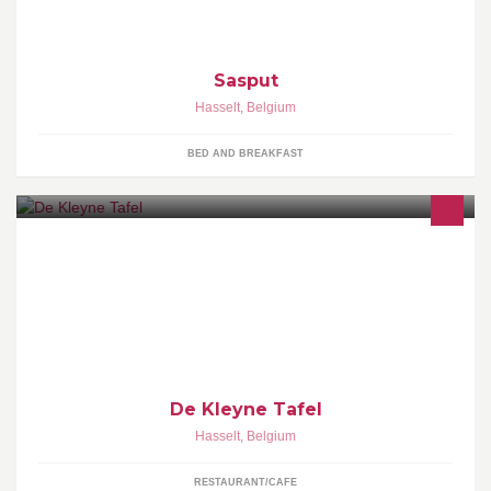
Sasput
Hasselt
,
Belgium
BED AND BREAKFAST
Een gezellig restaurant gevestigd in Rapertingen, Hasselt.
De Kleyne Tafel
Hasselt
,
Belgium
RESTAURANT/CAFE