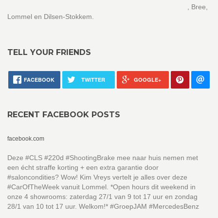
, Bree,
Lommel en Dilsen-Stokkem.
TELL YOUR FRIENDS
FACEBOOK
TWITTER
GOOGLE+
RECENT FACEBOOK POSTS
facebook.com
Deze #CLS #220d #ShootingBrake mee naar huis nemen met
een écht straffe korting + een extra garantie door
#saloncondities? Wow! Kim Vreys vertelt je alles over deze
#CarOfTheWeek vanuit Lommel. *Open hours dit weekend in
onze 4 showrooms: zaterdag 27/1 van 9 tot 17 uur en zondag
28/1 van 10 tot 17 uur. Welkom!* #GroepJAM #MercedesBenz