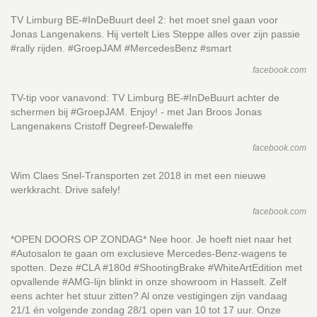
TV Limburg BE-#InDeBuurt deel 2: het moet snel gaan voor
Jonas Langenakens. Hij vertelt Lies Steppe alles over zijn passie
#rally rijden. #GroepJAM #MercedesBenz #smart
facebook.com
TV-tip voor vanavond: TV Limburg BE-#InDeBuurt achter de
schermen bij #GroepJAM. Enjoy! - met Jan Broos Jonas
Langenakens Cristoff Degreef-Dewaleffe
facebook.com
Wim Claes Snel-Transporten zet 2018 in met een nieuwe
werkkracht. Drive safely!
facebook.com
*OPEN DOORS OP ZONDAG* Nee hoor. Je hoeft niet naar het
#Autosalon te gaan om exclusieve Mercedes-Benz-wagens te
spotten. Deze #CLA #180d #ShootingBrake #WhiteArtEdition met
opvallende #AMG-lijn blinkt in onze showroom in Hasselt. Zelf
eens achter het stuur zitten? Al onze vestigingen zijn vandaag
21/1 én volgende zondag 28/1 open van 10 tot 17 uur. Onze