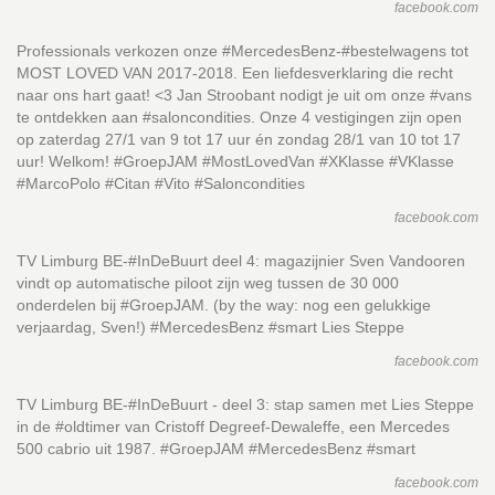
facebook.com
Professionals verkozen onze #MercedesBenz-#bestelwagens tot
MOST LOVED VAN 2017-2018. Een liefdesverklaring die recht
naar ons hart gaat! <3 Jan Stroobant nodigt je uit om onze #vans
te ontdekken aan #saloncondities. Onze 4 vestigingen zijn open
op zaterdag 27/1 van 9 tot 17 uur én zondag 28/1 van 10 tot 17
uur! Welkom! #GroepJAM #MostLovedVan #XKlasse #VKlasse
#MarcoPolo #Citan #Vito #Saloncondities
facebook.com
TV Limburg BE-#InDeBuurt deel 4: magazijnier Sven Vandooren
vindt op automatische piloot zijn weg tussen de 30 000
onderdelen bij #GroepJAM. (by the way: nog een gelukkige
verjaardag, Sven!) #MercedesBenz #smart Lies Steppe
facebook.com
TV Limburg BE-#InDeBuurt - deel 3: stap samen met Lies Steppe
in de #oldtimer van Cristoff Degreef-Dewaleffe, een Mercedes
500 cabrio uit 1987. #GroepJAM #MercedesBenz #smart
facebook.com