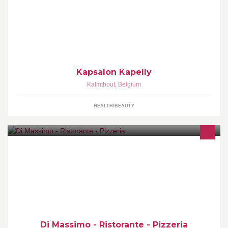
Kapsalon Kapelly Dames - Heren - Kinderen Enkel op afspraak
Kapsalon Kapelly
Kalmthout
,
Belgium
HEALTH/BEAUTY
Italiaans-Belgisch Restaurant gelegen op DE toplocatie aan de
Gentse Graslei in het historische "Gildehuis der metselaars".
Di Massimo - Ristorante - Pizzeria