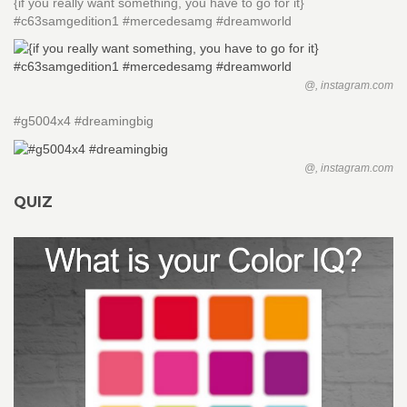
{if you really want something, you have to go for it}
#c63samgedition1 #mercedesamg #dreamworld
@, instagram.com
#g5004x4 #dreamingbig
@, instagram.com
QUIZ