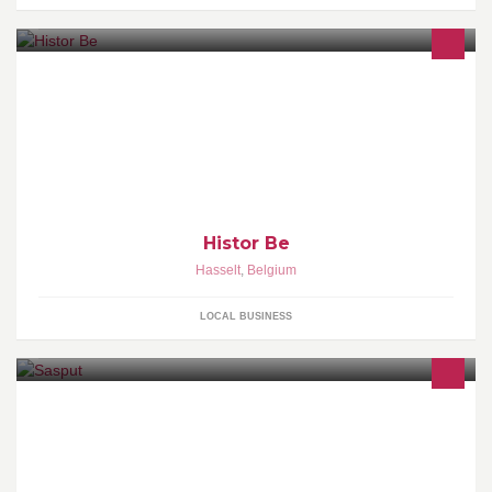
Met passie voor kleur en interieur, inspireert en helpt Histor je
graag in het creëren van een persoonlijke sfeer in huis. Maak van
je huis een thuis!
Histor Be
Hasselt
,
Belgium
LOCAL BUSINESS
Sasput valt niet in één zin of slogan te vatten. Het is een uniek
Limburgs Brasserie en Bed & Breakfast-concept op het hoogste
punt van Hasselt. Welkom in onze B&B of onze sasserie.