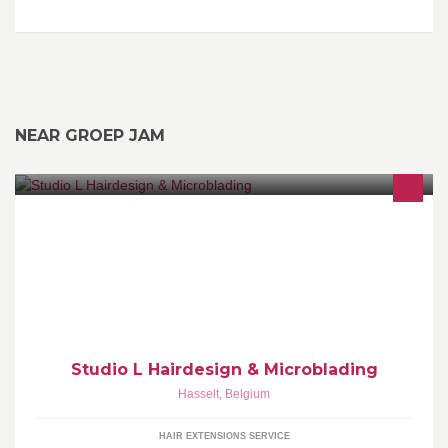
NEAR GROEP JAM
•Hairdresser • •Microblading • •Extensions ••eimperextensions ••
Gel Nagels •Make-up �Belgium-Hasselt • S T U D I O L •0488 88
89 91 Love your Hair ...
Studio L Hairdesign & Microblading
Hasselt
,
Belgium
HAIR EXTENSIONS SERVICE