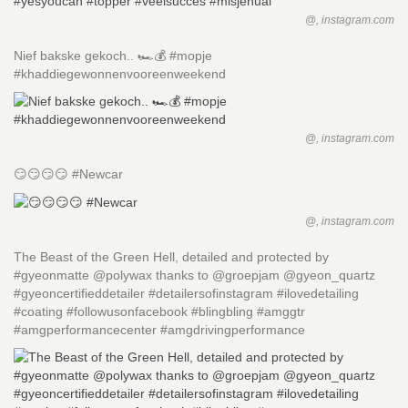
@, instagram.com
Nief bakske gekoch.. 🏎💰 #mopje
#khaddiegewonnenvooreenweekend
@, instagram.com
😏😏😏😏 #Newcar
@, instagram.com
The Beast of the Green Hell, detailed and protected by
#gyeonmatte @polywax thanks to @groepjam @gyeon_quartz
#gyeoncertifieddetailer #detailersofinstagram #ilovedetailing
#coating #followusonfacebook #blingbling #amggtr
#amgperformancecenter #amgdrivingperformance