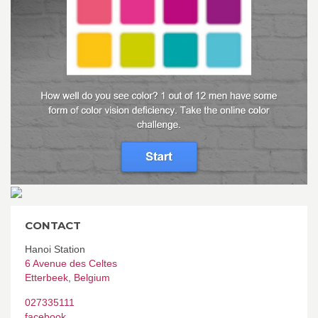
CONTACT
Hanoi Station
6 Avenue des Celtes
Etterbeek
,
Belgium
027335111
facebook