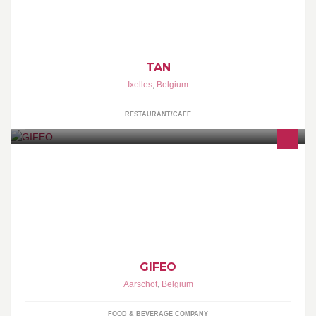
l’ensemble des repas d’une journée (petit déjeuner, déjeuner,
goûter, dîner), une cuisine inédite et savoureuse.
TAN
Ixelles
,
Belgium
RESTAURANT/CAFE
Wij zijn leerlingen van het Damiaaninstituut en verkopen
cadeaumanden met streekproducten in. Gift For Every Occasion
GIFEO
Aarschot
,
Belgium
FOOD & BEVERAGE COMPANY