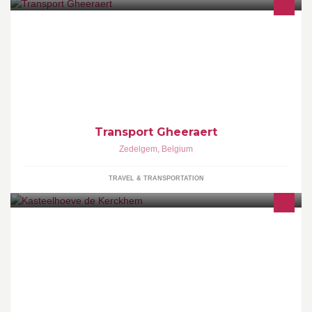
Transport Gheeraert nv
Transport Gheeraert
Zedelgem
,
Belgium
TRAVEL & TRANSPORTATION
Sfeervol en gastvrij Country House in een oase van ruimte en rust
met 10 slaapkamers, vergaderzaal, eetkamer, bibliotheek,
opkamer en een grote keuken.