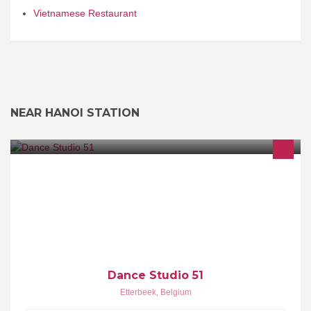
Vietnamese Restaurant
NEAR HANOI STATION
Ecole de danse Classique, Moderne, Jazz, Hip Hop, Girly,
Zumba,Stretching, Yoga, Ladystyling, Gym,...
Dance Studio 51
Etterbeek
,
Belgium