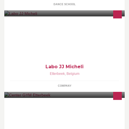
DANCE SCHOOL
Laboratoire photo professionnel
Labo JJ Micheli
Etterbeek
,
Belgium
COMPANY
- Remise en forme, fitness, musculation. - Ouvert 7/7 jours. - Chez
nous pas de contrat, pas de contrainte!