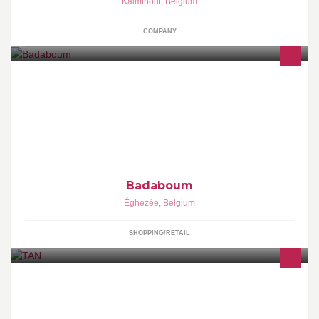
Kalmthout
,
Belgium
COMPANY
LISTE DE NAISSANCE, vêtements pour enfants de 0 à 12 ans et
articles cadeaux. Photographe (portraits enfant, famille et femme
enceinte)
Badaboum
Éghezée
,
Belgium
SHOPPING/RETAIL
TAN est un espace dont la vocation est de faire découvrir, pour