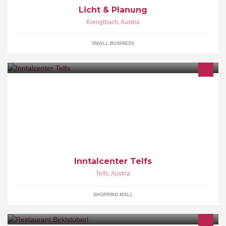
Licht & Planung
Krenglbach
,
Austria
SMALL BUSINESS
Einkaufszentrum Inntalcenter Telfs - Treffpunkt für Jung und Alt. 40
Shops, 3 Cafés und ein Restaurant. Über 500 Parkplätze, 2,5 h
gratis Parken. Jeden Monat zahlreiche Veranstaltungen.
Inntalcenter Telfs
Telfs
,
Austria
SHOPPING MALL