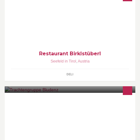
Hier kochen Robert & Robert bereits in zweiter Generation.
Restaurant Birklstüberl
Seefeld in Tirol
,
Austria
DELI
Tradition und Brauchtum seit 1925