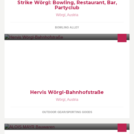
Strike Wörgl: Bowling, Restaurant, Bar,
Partyclub
Wörgl
,
Austria
BOWLING ALLEY
Jede Woche NEU: Top-Produkte zu Top-Preisen im Mega
Countdown www.hervis.at Impressum:
http://www.hervis.at/.cms.html?cms.page=service.impressum
Hervis Wörgl-Bahnhofstraße
Wörgl
,
Austria
OUTDOOR GEAR/SPORTING GOODS