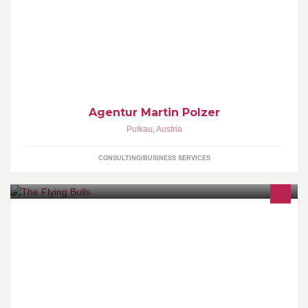
Hilfe im Marketing und Werbung
Agentur Martin Polzer
Pulkau
,
Austria
CONSULTING/BUSINESS SERVICES
✈ The Flying Bulls are a group of enthusiasts who are passionate
about historic aircraft and helicopters. http://flyingbulls.com/