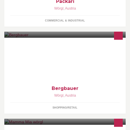
Packari
Wörgl
,
Austria
COMMERCIAL & INDUSTRIAL
Käse in verschiedenen Geschmacksrichtungen aus Tirol online
bestellen und kaufen. Bio-Käse kaufen aus dem Tiroler Bergland
Bergbauer
Wörgl
,
Austria
SHOPPING/RETAIL