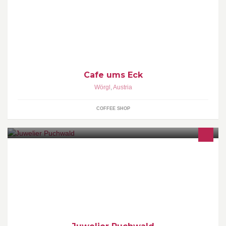
Ob Frühstück, Cafè und Kuchen oder Feierabendseitä: Im Cafe
ums Eck gibt's alles was das Herz begehrt (;
Cafe ums Eck
Wörgl
,
Austria
COFFEE SHOP
Schmuck-, Uhren- und Optikgeschäft im Zentrum von Wörgl mit
vielen trendigen Marken wie Fossil, Diesel, Michael Kors,
Superdry und vieles mehr...