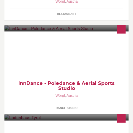
Wörgl
,
Austria
RESTAURANT
Poledance & Aerial Sports Studio in Wörgl und Stans
InnDance - Poledance & Aerial Sports
Studio
Wörgl
,
Austria
DANCE STUDIO
Wir bieten Ihnen Kleidung, Schuhe und Accesoires bekannter