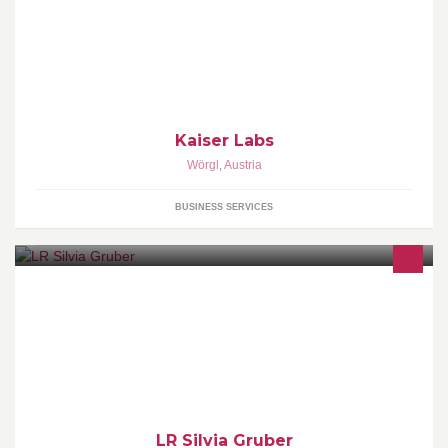
Kaiser Labs
Wörgl
,
Austria
BUSINESS SERVICES
Willkommen auf der offiziellen Facebook-Fanpage von Silvia
Gruber - LR Health & Beauty GmbH.
LR Silvia Gruber