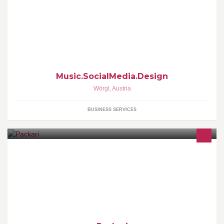
Fullservice Social Media Agentur. Von der Konzeption, Monitoring,
Strategieentwicklung, Umsetzung bis zum Reporting.
Music.SocialMedia.Design
Wörgl
,
Austria
BUSINESS SERVICES
Ihre Verpackung - Unsere Herausforderung! PET-Flaschen,
Tiegel, Verschlüsse und vieles mehr finden Sie bei uns!