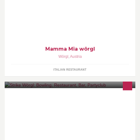
Erleben sie den flair Italiens mitten im Herzen von Wörgl
Mamma Mia wörgl
Wörgl
,
Austria
ITALIAN RESTAURANT
Das "Strike" Bowling Center ist Teil vom "Check in" Wörgl.
#Bowling #Billard #Food #Drinks #Dance #Games beim M4
Wörgl