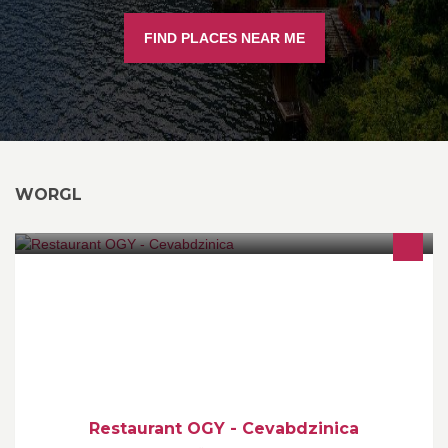
FIND PLACES NEAR ME
WORGL
Restaurant OGY - Cevabdzinica