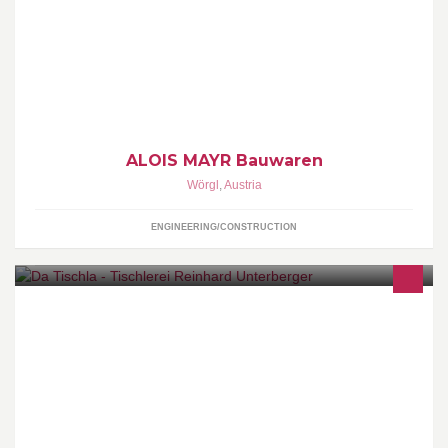
Zum Wohle und im Dienste der Kunden ist das jahrzehntelange
Motto "Keller bis Dach - alles vom Fach" jetzt "alles in einem
Haus", sprichwörtlich in die Tat umgesetzt.
ALOIS MAYR Bauwaren
Wörgl
,
Austria
ENGINEERING/CONSTRUCTION
Da´Tischla - Wohnträume aus Holz