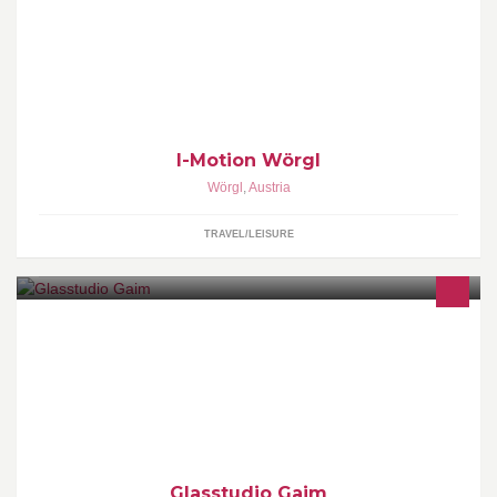
I-Motion Wörgl
Wörgl
,
Austria
TRAVEL/LEISURE
Glasbearbeitung und Glasdesign wie zB. Pâte de verre,
Slumping, Gravur, Sandstrahl, Schleif und Polierarbeiten MADE
IN AUSTRIA 100% HANDMADE
Glasstudio Gaim