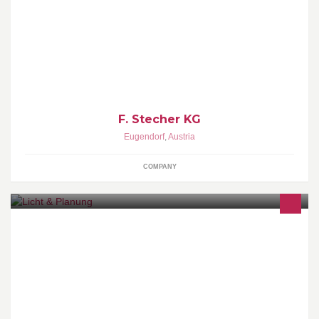
Werkzeug- und Blechbearbeitungsmaschinen Neu und
Gebraucht
F. Stecher KG
Eugendorf
,
Austria
COMPANY
Die Firma Licht & Planung ist der alleinige Vertriebspartner
(Straßenbeleuchtung) für die Firma Lightronics GmbH und BV für
ganz Österreich!