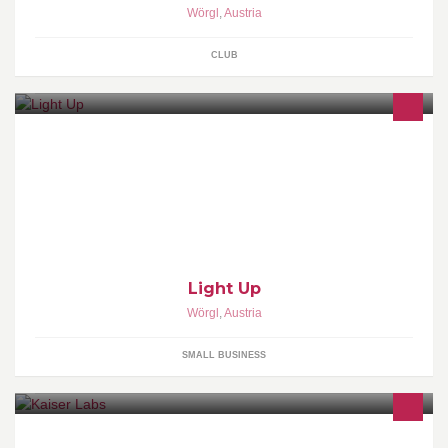
Wörgl
,
Austria
CLUB
Light Up Werbeagentur: Tel: +43 677 610 961 76 E-Mail:
info@light-up.cc
Light Up
Wörgl
,
Austria
SMALL BUSINESS
Bitcoin mining, Cloud mining, miner hosting und mehr.