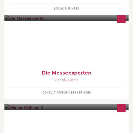
LOCAL BUSINESS
Ihr Ansprechpartner: Mag. Martin Reiter-Bauer +43 1 9123004
m.reiter-bauer[at]mac-messeexperten.at
Die Messeexperten
Vienna
,
Austria
CONSULTING/BUSINESS SERVICES