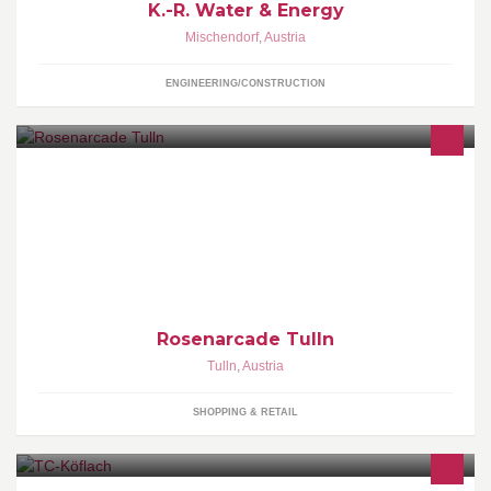
K.-R. Water & Energy
Mischendorf
,
Austria
ENGINEERING/CONSTRUCTION
So chic. So nah. Niveauvoll Shoppen im Zentrum von Tulln. Mehr
Infos auf www.rosenarcade.at
Rosenarcade Tulln
Tulln
,
Austria
SHOPPING & RETAIL