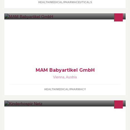
HEALTH/MEDICAL/PHARMACEUTICALS
Herzlich Willkommen auf der offiziellen Facebook-Seite der MAM
Babyartikel GmbH. Wir sind hier immer werktags von 8:00-17:00
Uhr für euch da!
MAM Babyartikel GmbH
Vienna
,
Austria
HEALTH/MEDICAL/PHARMACY
Das Kinderhospiz Netz begleitet Familien mit einem
lebensverkürzend erkrankten Kind.