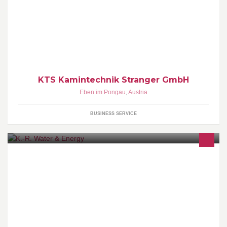
Wir sind ein mittelständische Betrieb mit 13 Mitarbeitern und
bieten unseren Kunden ein Komplettpaket rund um den Kamin
und Ofen. Alles aus einer Hand!
KTS Kamintechnik Stranger GmbH
Eben im Pongau
,
Austria
BUSINESS SERVICE
Consulting Engineering Office for Land & Water & Energy
Management & Engineering