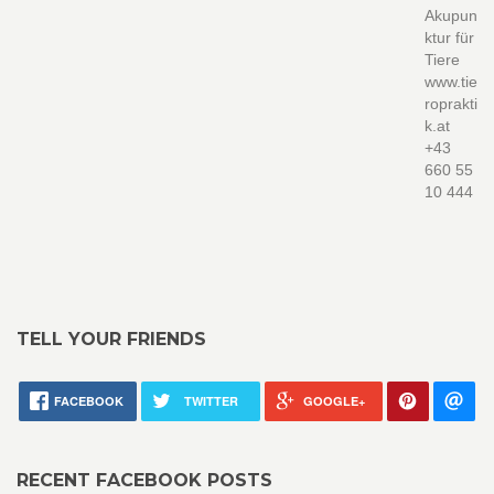
Akupun
ktur für
Tiere
www.tie
roprakti
k.at
+43
660 55
10 444
TELL YOUR FRIENDS
FACEBOOK
TWITTER
GOOGLE+
RECENT FACEBOOK POSTS