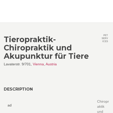
PET
Tieropraktik-
SERV
ICES
Chiropraktik und
Akupunktur für Tiere
Lavaterstr. 9/701,
Vienna
,
Austria
DESCRIPTION
Chiropr
ad
aktik
und