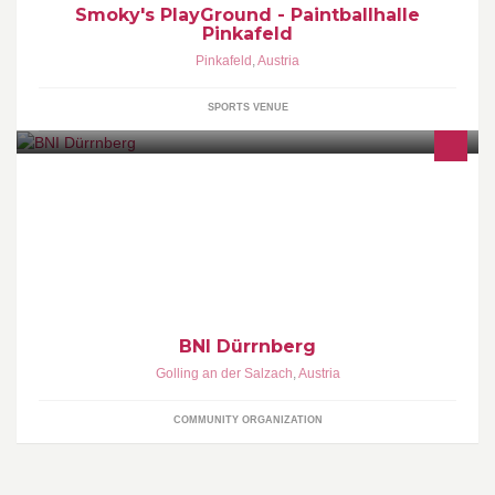
Smoky's PlayGround - Paintballhalle
Pinkafeld
Pinkafeld
,
Austria
SPORTS VENUE
Kommen Sie einfach als Gast zu einem Chaptertreffen. Jeden
Mittwoch morgens von 7:00 - 8:30 im Rosenberger Restaurant
Golling Ost.
BNI Dürrnberg
Golling an der Salzach
,
Austria
COMMUNITY ORGANIZATION