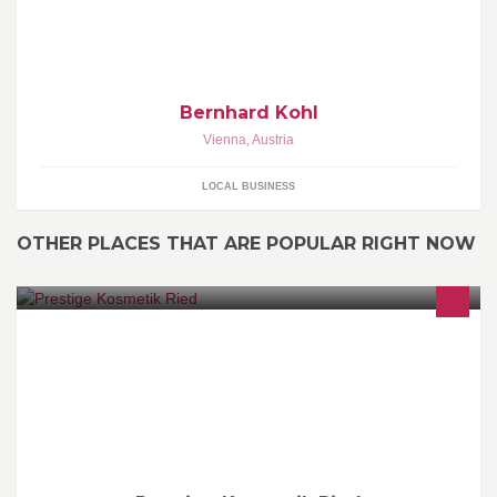
Bernhard Kohl
Vienna
,
Austria
LOCAL BUSINESS
OTHER PLACES THAT ARE POPULAR RIGHT NOW
Ihr erster Ansprechpartner in Ried im Innkreis in Sachen
Kosmetik, Schönheit und Wohlbefinden!