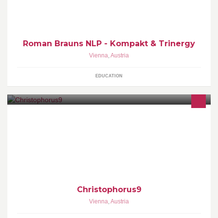
Roman Brauns NLP - Kompakt & Trinergy
Vienna
,
Austria
EDUCATION
Herzlich Willkommen auf der Fanpage von dem Wiener
Notarzthubschrauber "Christophorus 9". Das Admin-Team der C9-
Fanpage wünscht euch ganz viel Spaß <3
Christophorus9
Vienna
,
Austria