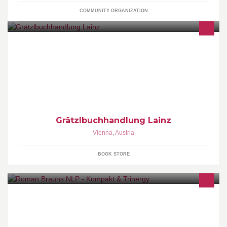
COMMUNITY ORGANIZATION
Bücher & Schreibwaren
Grätzlbuchhandlung Lainz
Vienna
,
Austria
BOOK STORE
www.trinergy.at NLP-Kompakt - das beliebteste NLP-Einführungs-
Seminar Europas mit über 27.000 TeilnehmerInnen ...