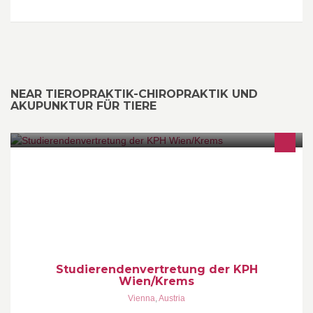
NEAR TIEROPRAKTIK-CHIROPRAKTIK UND
AKUPUNKTUR FÜR TIERE
Die Studierendenvertretung (kurz StuV) ist eine Gruppe von
Studierenden, die sich um die Anliegen aller Studierenden der
KPH Wien/Krems kümmert.
Studierendenvertretung der KPH
Wien/Krems
Vienna
,
Austria