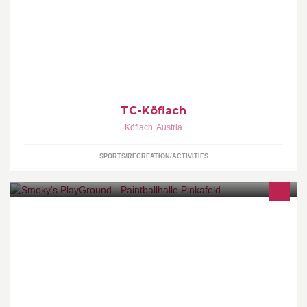
Tenniplätze in Köflach und Pichlung
TC-Köflach
Köflach
,
Austria
SPORTS/RECREATION/ACTIVITIES
Paintballhalle Pinkafeld