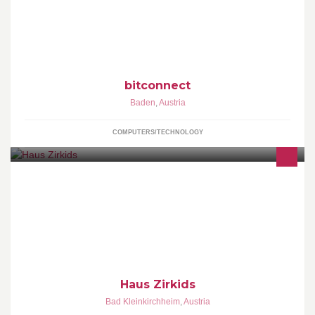
Netzwerktechnik, EDV/IT, Computer Service, IT Helpdesk,
Webdesign, Webhosting
bitconnect
Baden
,
Austria
COMPUTERS/TECHNOLOGY
Logeren bij Belgen in Oostenrijk. Staying with Belgians in Austria.
Ferien bei Belgier in Österreich.
Haus Zirkids
Bad Kleinkirchheim
,
Austria