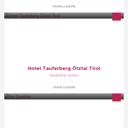
TRAVEL/LEISURE
Hotel und Gasthof Tauferberg - Impressum:
http://www.tauferberg.com/impressum.php
Hotel Tauferberg Ötztal Tirol
Niederthal
,
Austria
TRAVEL/LEISURE
Psí Domček,Tá najlepšia dovolenka pre Vašeho Miláčika!
www.doghotel.wbl.sk