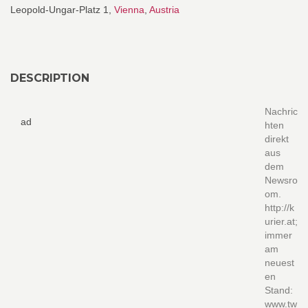
Leopold-Ungar-Platz 1,
Vienna
,
Austria
DESCRIPTION
Nachric
ad
hten
direkt
aus
dem
Newsro
om.
http://k
urier.at;
immer
am
neuest
en
Stand:
www.tw