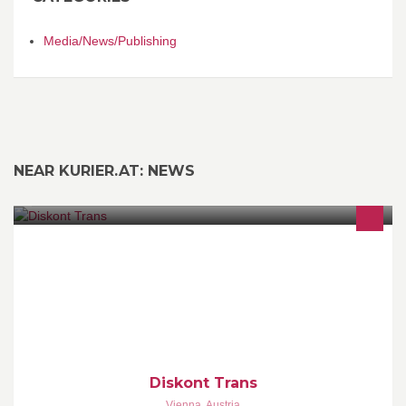
Media/News/Publishing
NEAR KURIER.AT: NEWS
Möchten Sie preiswert und stressfreies umziehen? Dann stehen
wir als Diskont Trans Team zu Ihnen jeder Zeit gerne zur
Verfügung.
Diskont Trans
Vienna
,
Austria