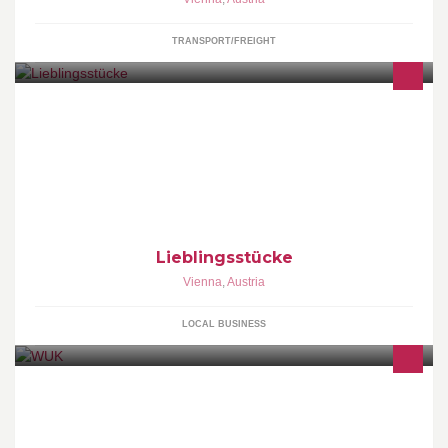
TRANSPORT/FREIGHT
http://www.lieblingsstuecke.at/
Lieblingsstücke
Vienna
,
Austria
LOCAL BUSINESS
*** Please send BOOKING INQUIRIES via E-Mail to
va.musik@wuk.at **** Buchungsanfragen bitte per E-Mail an
va.musik@wuk.at! **** Thank You ****