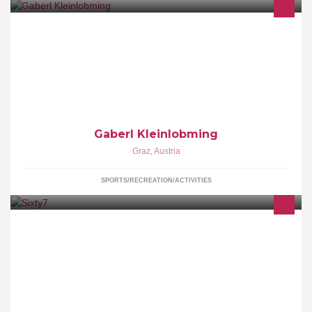
snowboard, sí, túra, utazás www.gasthof-almstubn.at
Gaberl Kleinlobming
Graz
,
Austria
SPORTS/RECREATION/ACTIVITIES
Sixty7 Café, Cocktails, Kulinarik