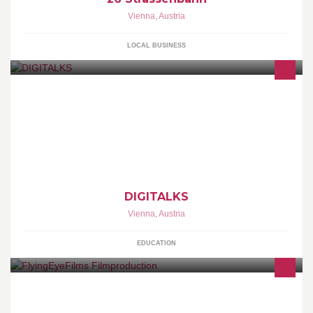
Vienna
,
Austria
LOCAL BUSINESS
Digitalks erklärt digitale Medien in verständlicher Sprache und
zeigt in Live-Sessions, wie sie funktionieren.
http://www.digitalks.at Impressum:
http://www.digitalks.at/kontakt/impressum/
DIGITALKS
Vienna
,
Austria
EDUCATION
Filmproduktion