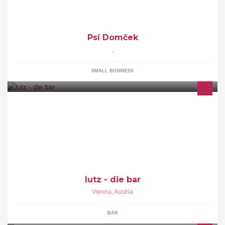
Psí Domček
,
SMALL BUSINESS
"Der Mensch lebt nicht vom Brot allein. Nach einer Weile braucht
er einen Drink."
lutz - die bar
Vienna
,
Austria
BAR