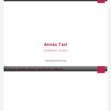
Taxi - Ambulanzfahrten - Botendienste - Flughafenfahrten -
Kleintransporte
Annas Taxi
Knittelfeld
,
Austria
TRANSPORTATION
Impressum: http://www.obere-apotheke.at/impressum.html