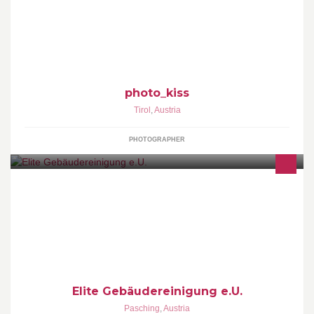
photo-kiss • mit Liebe fotografiert Babybauch | Newborn | Cake-
Samsh | Familienportraits in Tirol - Österreich by Tanja Kiss
photo_kiss
Tirol
,
Austria
PHOTOGRAPHER
Denkmal, - Fassaden u. Gebäudereinigung. Professionelle
Reinigungstätigkeiten in allen bereichen. Gerne übernehmen wir
Ihre Sorgen in Sachen Reinigung.
Elite Gebäudereinigung e.U.
Pasching
,
Austria