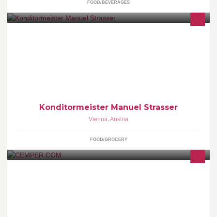
FOOD/BEVERAGES
Torten für jeden Anlass: Hochzeitstorten, Kindergeburtstagstorte,
Sternzeichentorte, Tauftorte, Kommunionstorte, Firmungstorte,
Businesstorten, usw...
Konditormeister Manuel Strasser
Vienna
,
Austria
FOOD/GROCERY
http://www.cemper.com http://www.cemper.at CEMPER GmbH