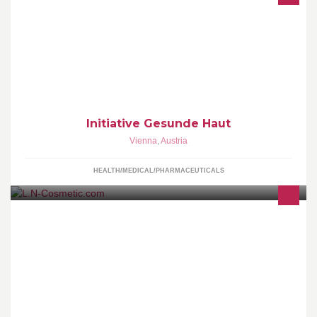
Die Initiative Gesunde Haut versteht sich als Drehscheibe
zwischen Betroffenen und Experten und bietet kostenlos
Informationen zum Thema Hautgesundheit.
Initiative Gesunde Haut
Vienna
,
Austria
HEALTH/MEDICAL/PHARMACEUTICALS