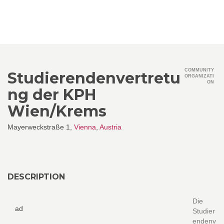
COMMUNITY
Studierendenvertretu
ORGANIZATI
ON
ng der KPH
Wien/Krems
Mayerweckstraße 1,
Vienna
,
Austria
DESCRIPTION
Die
ad
Studier
endenv