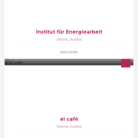
Institut für Energiearbeit
Vienna
,
Austria
EDUCATION
el café ist Röstatelier und Café in einem. Verkauft wird frisch
gerösteter Gourmetkaffee aus 100 % Hochland-Arabica-Bohnen -
als ganze Bohne oder für Ihre Bedürfnisse gemahlen.
el café
Vienna
,
Austria