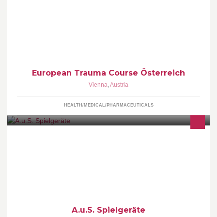
local branch of the European Trauma Course
European Trauma Course Österreich
Vienna
,
Austria
HEALTH/MEDICAL/PHARMACEUTICALS
www.coinoperatorshop.com
A.u.S. Spielgeräte