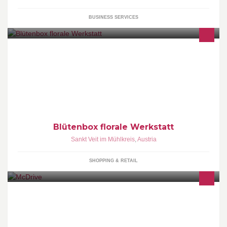
BUSINESS SERVICES
Blumenladen
Blütenbox florale Werkstatt
Sankt Veit im Mühlkreis
,
Austria
SHOPPING & RETAIL
McDonald`s..... der schnellste Weg zu BigMäc & Co - unser
McDrive auf facebook. Offizielle McDonald’s Facebook Fan-Seite