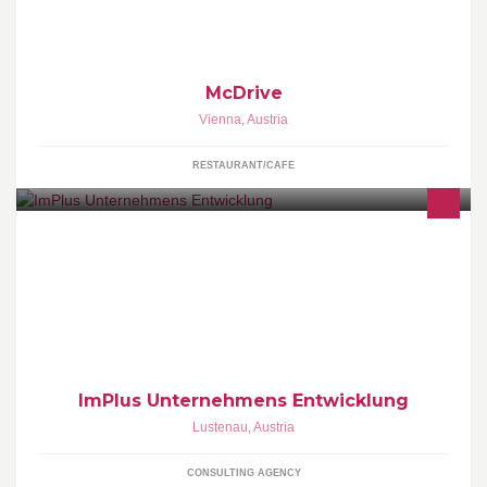
des McDonald’s Heiligenstädter Strasse 68, 1190 Wien; Patrick
Köck GmbH
McDrive
Vienna
,
Austria
RESTAURANT/CAFE
Wir beraten Betriebe & Organisationen, und unterstützen Sie in
den Bereichen Strategie und Organisation sowie bei
Unternehmenskäufen und -verkäufen.
ImPlus Unternehmens Entwicklung
Lustenau
,
Austria
CONSULTING AGENCY