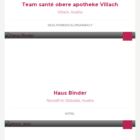
Team santé obere apotheke Villach
Villach
,
Austria
HEALTH/MEDICAL/PHARMACY
Top Unterkunft im Stubaital +43 (0) 676/88400 2580
Haus Binder
Neustift im Stubaital
,
Austria
HOTEL