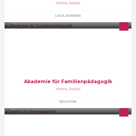
Vienna
,
Austria
LOCAL BUSINESS
Die Akademie für Familienpädagogik bildet christlich verheiratete
Ehepaare zu Familientrainern aus.
Akademie für Familienpädagogik
Vienna
,
Austria
EDUCATION
Seit 1995 ihr Partner fuer qualitätsvolle, erfolgreiche
Energiearbeit.