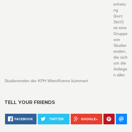
ertretu
ng
(kurz
StuV)
ist eine
Gruppe
von
Studier
enden,
die sich
um die
Anliege
n aller
Studierenden der KPH Wien/Krems kümmert.
TELL YOUR FRIENDS
FACEBOOK
TWITTER
GOOGLE+